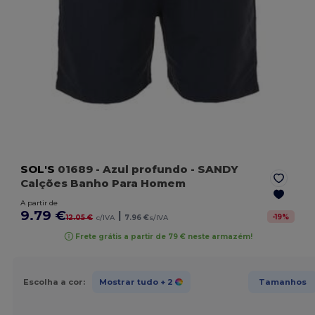
SOL'S
01689
- Azul profundo
- SANDY
Calções Banho Para Homem
A partir de
9.79 €
|
-
19
%
12.05 €
c/IVA
7.96 €
s/IVA
Frete grátis a partir de 79 € neste armazém!
Escolha a cor:
Mostrar tudo
+ 2
Tamanhos