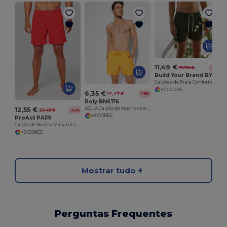
11,49 €
17,70 €
-35%
Build Your Brand BY050
Calções de Praia Conforto e Estilo
+7 CORES
6,35 €
12,47 €
-49%
Roly BN6716
AQUA Calção de banho com dois bolsos laterais
12,55 €
21,48 €
-42%
+8 CORES
ProAct PA119
Calção de Banho Masculino Secagem Rápida
+3 CORES
Mostrar tudo
Perguntas Frequentes