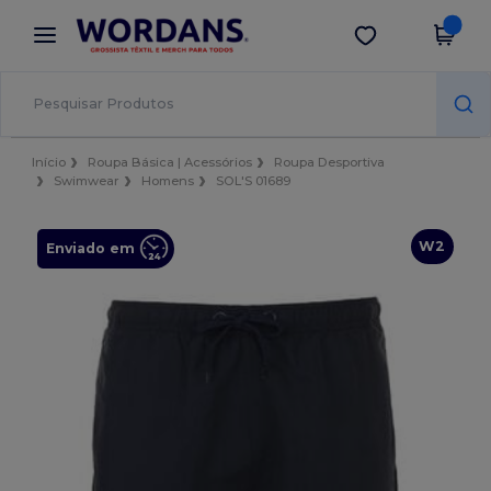
×
App Wordans
Obter app
Melhores preços na app!
Início
Roupa Básica | Acessórios
Roupa Desportiva
Swimwear
Homens
SOL'S 01689
W2
Enviado em