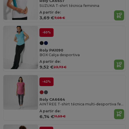
Roly CA6657
SUZUKA T-shirt técnica feminina
A partir de:
3,69 €
7,08 €
-60%
Roly PA1090
BOX Calça desportiva
A partir de:
9,52 €
23,73 €
-42%
Roly CA6664
AINTREE T-shirt técnica multi-desportiva feminina
A partir de:
6,74 €
11,59 €