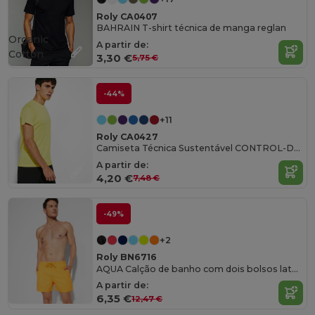
Roly CA0407
BAHRAIN T-shirt técnica de manga reglan
Organic
A partir de:
Cotton
3,30 €
5,75 €
-44%
+11
Roly CA0427
Camiseta Técnica Sustentável CONTROL-DRY Reciclada
A partir de:
4,20 €
7,48 €
-49%
+2
Roly BN6716
AQUA Calção de banho com dois bolsos laterais
A partir de:
6,35 €
12,47 €