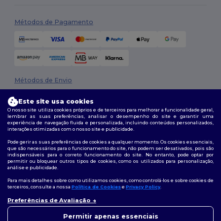
Métodos de Pagamento
Métodos de Envio
Este site usa cookies
O nosso site utiliza cookies próprios e de terceiros para melhorar a funcionalidade geral,
lembrar as suas preferências, analisar o desempenho do site e garantir uma
experiência de navegação fluida e personalizada, incluindo conteúdos personalizados,
interações otimizadas com o nosso site e publicidade.
Pode gerir as suas preferências de cookies a qualquer momento. Os cookies essenciais,
que são necessários para o funcionamento do site, não podem ser desativados, pois são
Siga-nos
indispensáveis para o correto funcionamento do site. No entanto, pode optar por
permitir ou bloquear outros tipos de cookies, como os utilizados para personalização,
análise e publicidade.
Para mais detalhes sobre como utilizamos cookies, como controlá-los e sobre cookies de
terceiros, consulte a nossa
Política de Cookies
e
Privacy Policy
.
2026. Todos os direitos reservados
Preferências de Avaliação
Termos e Condições
|
Política de personalização
|
Política de Privacidade
👋
Olá
|
Política de cookies
|
Mapa do Site
Se tiver alguma dúvida ou
Permitir apenas essenciais
questão, pode contactar-nos a