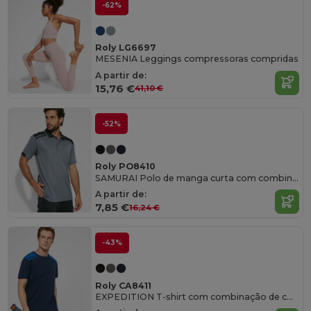
-62%
Roly LG6697
MESENIA Leggings compressoras compridas
A partir de:
15,76 €
41,10 €
-52%
Roly PO8410
SAMURAI Polo de manga curta com combinação de cores
A partir de:
7,85 €
16,24 €
-43%
Roly CA8411
EXPEDITION T-shirt com combinação de cores