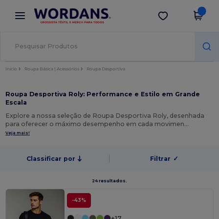
×
App Wordans
Obter app
Melhores preços na app!
Início
Roupa Básica | Acessórios
Roupa Desportiva
Roupa Desportiva Roly: Performance e Estilo em Grande
Escala
Explore a nossa seleção de Roupa Desportiva Roly, desenhada
para oferecer o máximo desempenho em cada movimen…
Veja mais!
Classificar por
Filtrar
✓
24 resultados.
-43%
+17