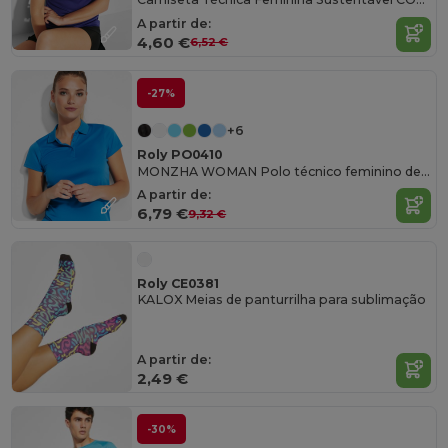
A partir de:
4,60 €
6,52 €
-27%
+6
Roly PO0410
MONZHA WOMAN Polo técnico feminino de manga curta
A partir de:
6,79 €
9,32 €
Roly CE0381
KALOX Meias de panturrilha para sublimação
A partir de:
2,49 €
-30%