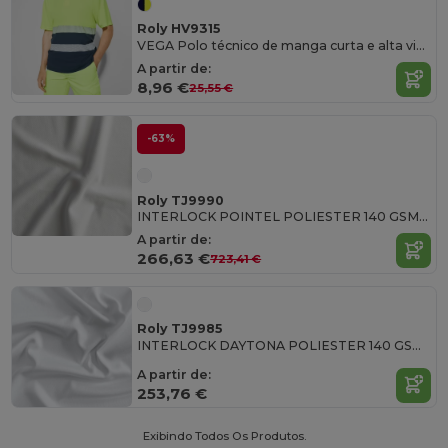
Roly HV9315
VEGA Polo técnico de manga curta e alta visibilidade
A partir de:
8,96 €
25,55 €
-63%
Roly TJ9990
INTERLOCK POINTEL POLIESTER 140 GSM White polyester fabric
A partir de:
266,63 €
723,41 €
Roly TJ9985
INTERLOCK DAYTONA POLIESTER 140 GSM 100% polyester interlock fabric in white
A partir de:
253,76 €
Exibindo Todos Os Produtos.