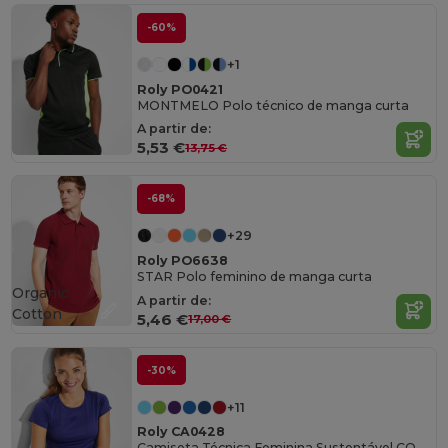
-60%
+1
Roly PO0421
MONTMELO Polo técnico de manga curta
A partir de:
5,53 €
13,75 €
-68%
+29
Roly PO6638
STAR Polo feminino de manga curta
Organic
A partir de:
Cotton
5,46 €
17,00 €
-30%
+11
Roly CA0428
Camiseta Técnica Feminina Sustentável CONTROL-DRY