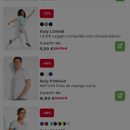
-73%
Roly LG0405
LEIRE Leggin comprida com cintura elástica e costuras laterais
A partir de:
5,59 €
20,70 €
-46%
Roly PO6640
NATION Polo de manga curta
A partir de:
8,89 €
16,54 €
-48%
+1