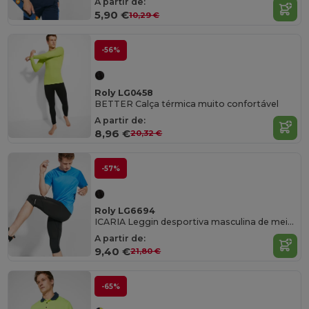
A partir de:
5,90 €
10,29 €
-56%
Roly LG0458
BETTER Calça térmica muito confortável
A partir de:
8,96 €
20,32 €
-57%
Roly LG6694
ICARIA Leggin desportiva masculina de meia perna
A partir de:
9,40 €
21,80 €
-65%