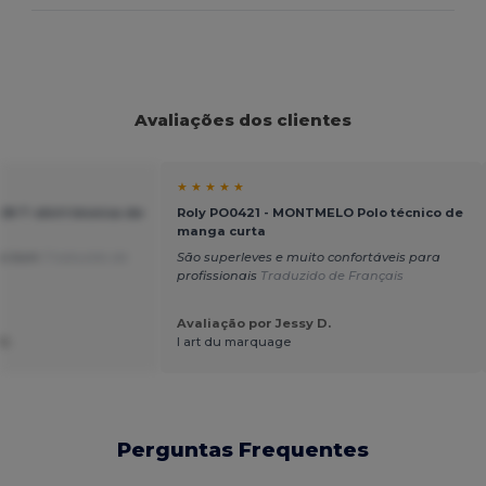
Avaliações dos clientes
★ ★ ★ ★ ★
N T-shirt técnica de
Roly PO0421 - MONTMELO Polo técnico de
manga curta
te bom
Traduzido de
São superleves e muito confortáveis para
profissionais
Traduzido de Français
Avaliação por Jessy D.
U.
l art du marquage
Perguntas Frequentes