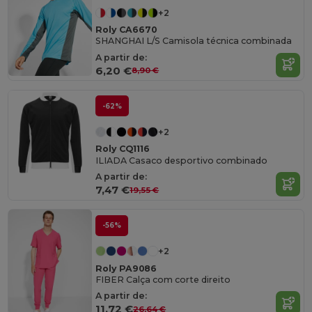
+2
Roly CA6670
SHANGHAI L/S Camisola técnica combinada
A partir de:
6,20 €
8,90 €
-62%
+2
Roly CQ1116
ILIADA Casaco desportivo combinado
A partir de:
7,47 €
19,55 €
-56%
+2
Roly PA9086
FIBER Calça com corte direito
A partir de:
11,72 €
26,64 €