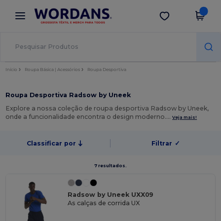
×
App Wordans
Obter app
Melhores preços na app!
Início
Roupa Básica | Acessórios
Roupa Desportiva
Roupa Desportiva Radsow by Uneek
Explore a nossa coleção de roupa desportiva Radsow by Uneek,
onde a funcionalidade encontra o design moderno.…
Veja mais!
Classificar por
Filtrar
✓
7 resultados.
Radsow by Uneek UXX09
As calças de corrida UX