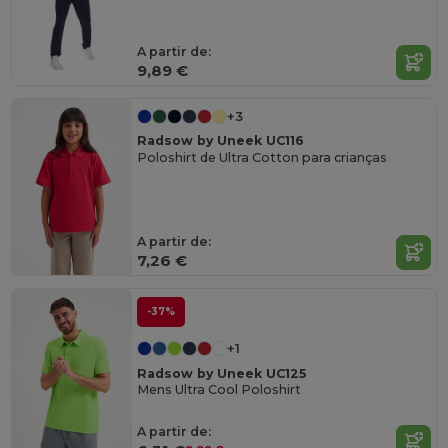
A partir de:
9,89 €
+3
Radsow by Uneek UC116
Poloshirt de Ultra Cotton para crianças
A partir de:
7,26 €
-37%
+1
Radsow by Uneek UC125
Mens Ultra Cool Poloshirt
A partir de: