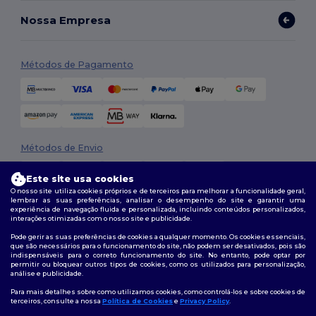
Nossa Empresa
Métodos de Pagamento
Métodos de Envio
Este site usa cookies
O nosso site utiliza cookies próprios e de terceiros para melhorar a funcionalidade geral,
lembrar as suas preferências, analisar o desempenho do site e garantir uma
experiência de navegação fluida e personalizada, incluindo conteúdos personalizados,
interações otimizadas com o nosso site e publicidade.
Pode gerir as suas preferências de cookies a qualquer momento. Os cookies essenciais,
que são necessários para o funcionamento do site, não podem ser desativados, pois são
Siga-nos
indispensáveis para o correto funcionamento do site. No entanto, pode optar por
permitir ou bloquear outros tipos de cookies, como os utilizados para personalização,
análise e publicidade.
Para mais detalhes sobre como utilizamos cookies, como controlá-los e sobre cookies de
terceiros, consulte a nossa
Política de Cookies
e
Privacy Policy
.
2026. Todos os direitos reservados