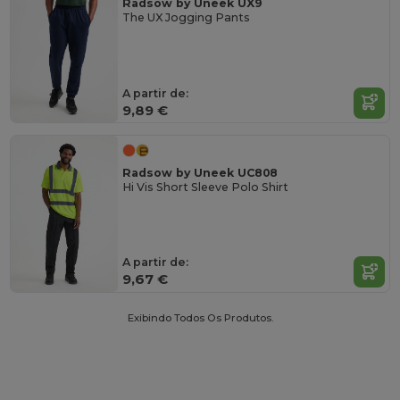
Radsow by Uneek UX9
The UX Jogging Pants
A partir de:
9,89 €
Radsow by Uneek UC808
Hi Vis Short Sleeve Polo Shirt
A partir de:
9,67 €
Exibindo Todos Os Produtos.