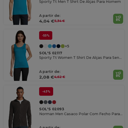
Sporty Tt Men T Shirt De Alças Para Homem
A partir de:
4,04 €
5,34 €
-55%
+5
SOL'S 02117
Sporty Tt Women T Shirt De Alças Para Senhora
A partir de:
2,08 €
4,62 €
-43%
SOL'S 02093
Norman Men Casaco Polar Com Fecho Para Homem
A partir de: