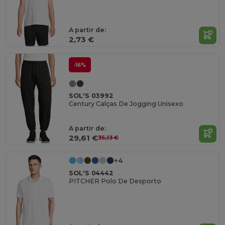
A partir de:
2,73 €
-16%
SOL'S 03992
Century Calças De Jogging Unisexo
A partir de:
29,61 €
35,13 €
+4
SOL'S 04442
PITCHER Polo De Desporto