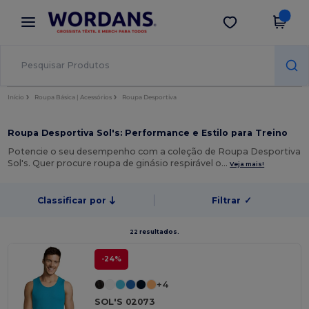
×
App Wordans
Obter app
Melhores preços na app!
Início
Roupa Básica | Acessórios
Roupa Desportiva
Roupa Desportiva Sol's: Performance e Estilo para Treino
Potencie o seu desempenho com a coleção de Roupa Desportiva
Sol's. Quer procure roupa de ginásio respirável o…
Veja mais!
Classificar por
Filtrar
✓
22 resultados.
-24%
+4
SOL'S 02073