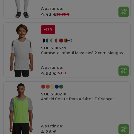
A partir de:
4,43 €
10,75 €
-67%
+2
SOL'S 01639
Camiseta Infantil Maracanã 2 com Mangas Raglan e Ventilação
A partir de:
4,92 €
15,11 €
SOL'S 90210
Anfield Colete Para Adultos E Crianças
A partir de:
4,26 €