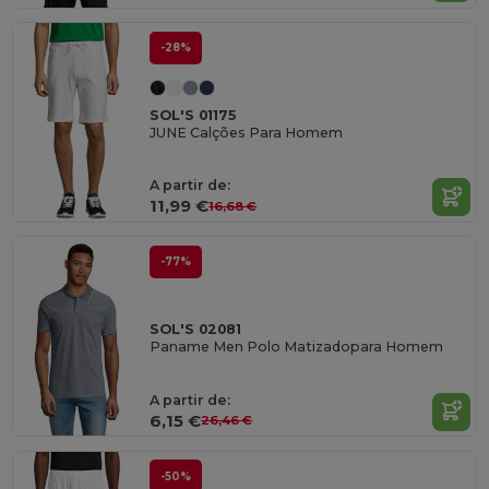
-28%
SOL'S 01175
JUNE Calções Para Homem
A partir de:
11,99 €
16,68 €
-77%
SOL'S 02081
Paname Men Polo Matizadopara Homem
A partir de:
6,15 €
26,46 €
-50%