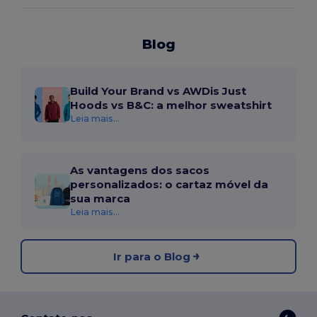
Blog
Build Your Brand vs AWDis Just
Hoods vs B&C: a melhor sweatshirt
Leia mais...
As vantagens dos sacos
personalizados: o cartaz móvel da
sua marca
Leia mais...
Ir para o Blog