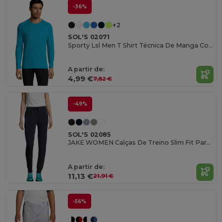
-36%
+2
SOL'S 02071
Sporty Lsl Men T Shirt Técnica De Manga Comprida Para Homem
A partir de:
4,99 €
7,82 €
-49%
SOL'S 02085
JAKE WOMEN Calças De Treino Slim Fit Para Senhora
A partir de:
11,13 €
21,91 €
-56%