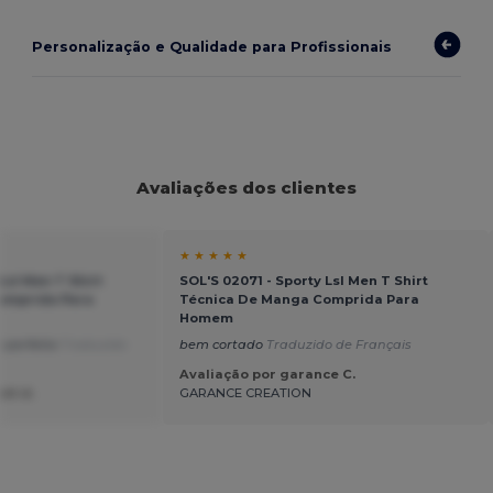
Personalização e Qualidade para Profissionais
Avaliações dos clientes
★ ★ ★ ★ ★
Lsl Men T Shirt
SOL'S 02071 - Sporty Lsl Men T Shirt
omprida Para
Técnica De Manga Comprida Para
Homem
 perfeita
Traduzido
bem cortado
Traduzido de Français
Avaliação por garance C.
nt d.
GARANCE CREATION