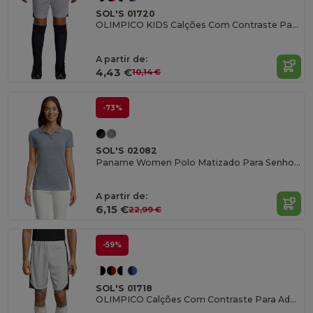
SOL'S 01720
OLIMPICO KIDS Calções Com Contraste Para Criança
A partir de:
4,43 €
10,14 €
-73%
SOL'S 02082
Paname Women Polo Matizado Para Senhora
A partir de:
6,15 €
22,99 €
-59%
SOL'S 01718
OLIMPICO Calções Com Contraste Para Adulto