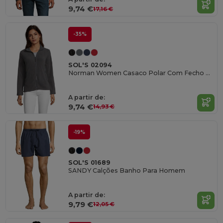
9,74 €
17,16 €
-35%
SOL'S 02094
Norman Women Casaco Polar Com Fecho Para Senhora
A partir de:
9,74 €
14,93 €
-19%
SOL'S 01689
SANDY Calções Banho Para Homem
A partir de:
9,79 €
12,05 €