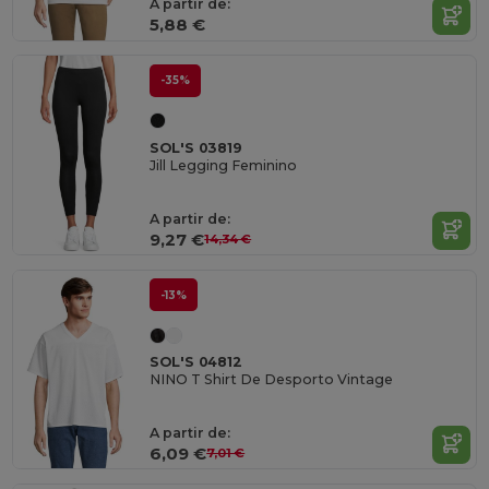
A partir de:
5,88 €
-35%
SOL'S 03819
Jill Legging Feminino
A partir de:
9,27 €
14,34 €
-13%
SOL'S 04812
NINO T Shirt De Desporto Vintage
A partir de:
6,09 €
7,01 €