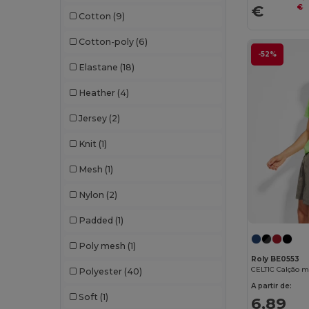
€
€
Cotton
(9)
Malfini Premium
(1)
Cotton-poly
(6)
Mumbles
(1)
-52%
Elastane
(18)
Mustaghata
(11)
Heather
(4)
Proact
(97)
Jersey
(2)
Promodoro
(3)
Knit
(1)
Quadra
(3)
Mesh
(1)
Radsow by Uneek
(7)
Nylon
(2)
Result
(3)
Padded
(1)
Roly
(24)
Poly mesh
(1)
Roly Sport
(55)
Roly BE0553
Polyester
(40)
Russell
(4)
A partir de:
Soft
(1)
6,89
RYWAN
(1)