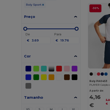
Roly Sport
-30%
Preço
De
Para
€
€
Cor
Roly PA0453
A partir de:
4,16
Tamanho
5,
€
€
XS
S
M
L
XL