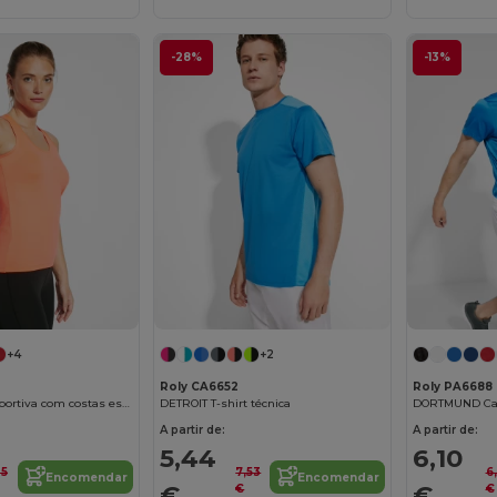
-28%
-13%
+4
+2
Roly CA6652
Roly PA6688
AIDA T-shirt desportiva com costas estilo nadadora
DETROIT T-shirt técnica
A partir de:
A partir de:
5,44
6,10
35
7,53
6
Encomendar
Encomendar
€
€
€
€