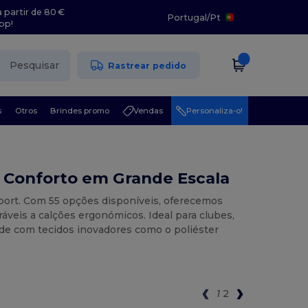
 partir de 80 €
Portugal
/
Pt
pp!
Pesquisar
Rastrear pedido
s
Otros
Brindes promo
Vendas
Personaliza-o!
e Conforto em Grande Escala
port. Com 55 opções disponíveis, oferecemos
ráveis a calções ergonómicos. Ideal para clubes,
de com tecidos inovadores como o poliéster
1
2