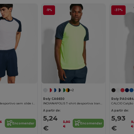
-11%
-37%
+2
Roly CA6650
Roly PA0484
PLAYER Calção desportivo sem slide interior
INDIANAPOLIS T-shirt desportiva transpirável com manga reglan
A partir de:
A partir de:
5,24
5,93
96
5,90
9
Encomendar
Encomendar
€
€
€
€