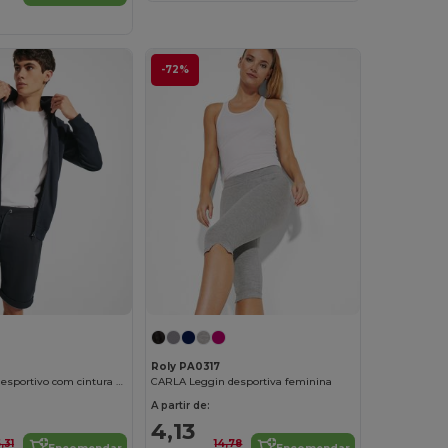
-72%
Roly PA0317
SPIRO Calção desportivo com cintura elástica larga e cordão ajustável
CARLA Leggin desportiva feminina
A partir de:
4,13
5,31
14,78