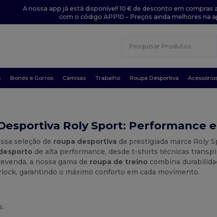
A nossa app já está disponível! 10 € de desconto em compras a
com o código APP10 – Preços ainda melhores na a
s
Bonés e Gorros
Camisas
Trabalho
Roupa Desportiva
Acessório
Desportiva Roly Sport: Performance 
ossa seleção de
roupa desportiva
da prestigiada marca Roly S
 desporto
de alta performance, desde t-shirts técnicas transpi
revenda, a nossa gama de
roupa de treino
combina durabilida
erlock, garantindo o máximo conforto em cada movimento.
s.