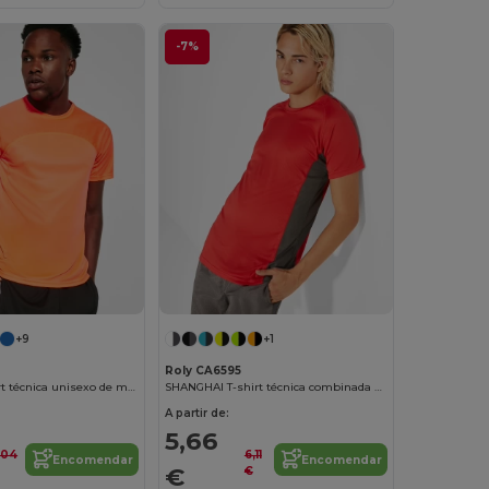
-7%
+9
+1
Roly CA6595
MONACO T-shirt técnica unisexo de manga curta
SHANGHAI T-shirt técnica combinada com dois tecidos em poliéster
A partir de:
5,66
,04
6,11
Encomendar
Encomendar
€
€