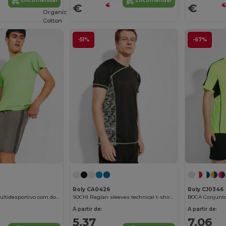
Encomendar
Encomendar
€
€
€
Organic
Cotton
-51%
-67%
Roly CA0426
Roly CJ0346
CELTIC Calção multidesportivo com dois tecidos e slide interior
SOCHI Raglan sleeves technical t-shirt with sublimated panels
A partir de:
A partir de:
5,37
7,06