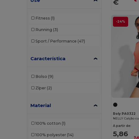
Use
€
€
Fruit of the Loom
(7)
Fitness
(1)
-24%
GiftRetail
(7)
Running
(3)
Herock
(1)
Sport / Performance
(47)
JHK
(11)
Just Cool
(17)
Característica
K-up
(1)
Bolso
(9)
Kariban
(10)
Zíper
(2)
Kariban Premium
(3)
Kimood
(3)
Material
Roly PA0322
Korntex
(2)
100% cotton
(1)
Larkwood
(2)
A partir de:
5,86
100% polyester
(14)
Malfini
(4)
7,