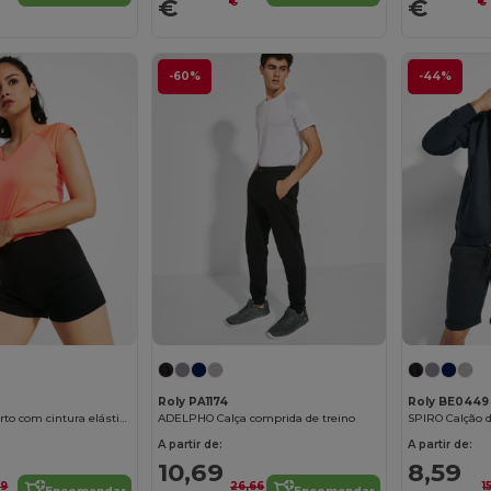
€
€
€
€
-60%
-44%
Roly PA1174
Roly BE0449
NELLY Calção curto com cintura elástica
ADELPHO Calça comprida de treino
A partir de:
A partir de:
10,69
8,59
69
26,66
1