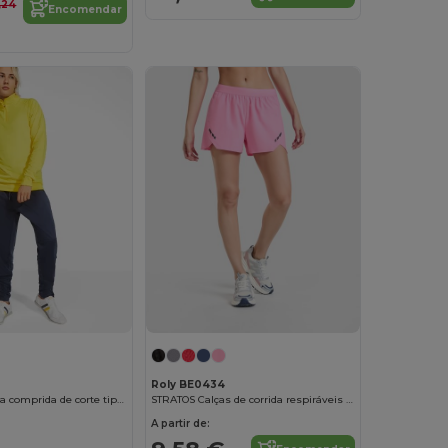
,24
Encomendar
Roly BE0434
NEAPOLIS Calça comprida de corte tipo “cigarro”
STRATOS Calças de corrida respiráveis para mulher
A partir de: