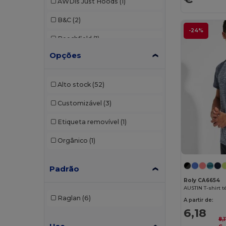
AWDis Just Hoods
(1)
B&C
(2)
-24%
Beechfield
(1)
Opções
Brook Taverner
(7)
Build Your Brand
(8)
Alto stock
(52)
Dickies
(1)
Customizável
(3)
Ecologie
(1)
Etiqueta removível
(1)
Egotier
(4)
Orgânico
(1)
Elevate
(1)
Padrão
Elevate Life
(2)
Roly CA6654
Estex
(2)
Raglan
(6)
A partir de:
Finden & Hales
(6)
6,18
8,1
Front row
(10)