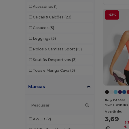
Acessórios
(1)
-42%
Calças & Calções
(23)
Casacos
(5)
Leggings
(5)
Polos & Camisas Sport
(15)
Soutiãs Desportivos
(3)
Tops e Manga Cava
(3)
Marcas
Roly CA6656
A partir de:
3,69
AWDis
(2)
6,
€
€