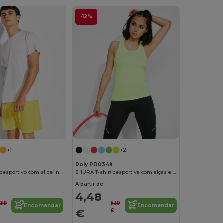
-12%
+1
+2
Roly PD0349
CALCIO Calção desportivo com slide interior e cintura elástica com cordão
SHURA T-shirt desportiva com alças e decote debruado
A partir de:
4,48
,39
5,10
Encomendar
Encomendar
€
€