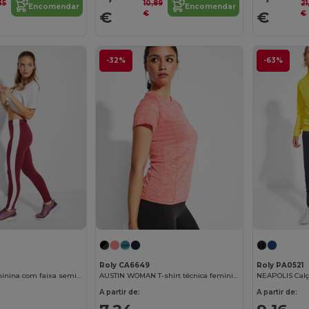
35
10,89
21
Encomendar
Encomendar
€
€
€
€
-32%
-63%
Roly CA6649
Roly PA0521
AGIA Leggin feminina com faixa semi lateral a contrastar
AUSTIN WOMAN T-shirt técnica feminina em poliéster
A partir de:
A partir de: