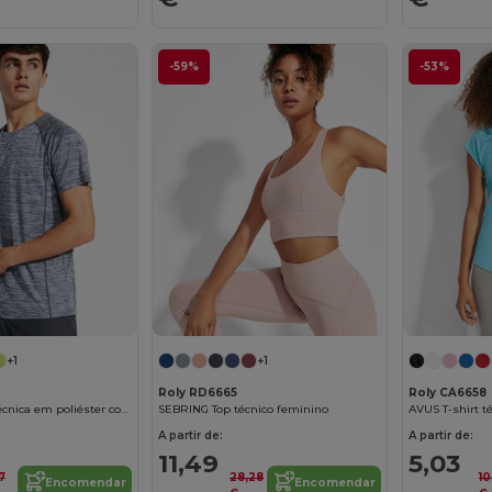
-59%
-53%
+1
+1
Roly RD6665
Roly CA6658
AUSTIN T-shirt técnica em poliéster com manga reglan
SEBRING Top técnico feminino
A partir de:
A partir de:
11,49
5,03
7
28,28
10
Encomendar
Encomendar