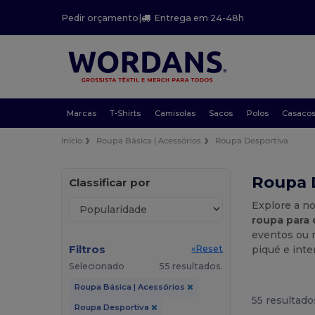
Pedir orçamento
|
Entrega em 24-48h
Marcas
T-Shirts
Camisolas
Sacos
Polos
Casaco
Início
Roupa Básica | Acessórios
Roupa Desportiva
Roupa 
Classificar por
Explore a n
roupa para
eventos ou 
Filtros
piqué e int
«Reset
Selecionado
55 resultados.
Roupa Básica | Acessórios
55 resultado
Roupa Desportiva