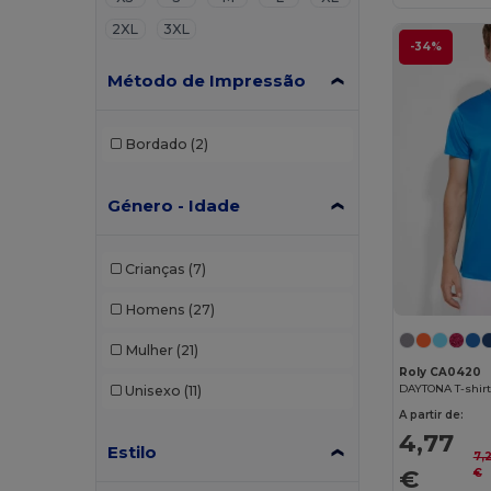
2XL
3XL
-34%
Método de Impressão
Bordado
(2)
Género - Idade
Crianças
(7)
Homens
(27)
Mulher
(21)
Roly CA0420
DAYTONA T-shirt 
Unisexo
(11)
A partir de:
4,77
Estilo
7,
€
€