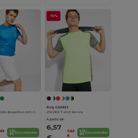
-14%
Roly CA6653
DORTMUND Calção desportivo com cintura elástica ajustável com cordão interior e pesponto de segurança
ZOLDER T-shirt técnica
A partir de:
6,57
,99
7,63
Encomendar
Encomendar
€
€