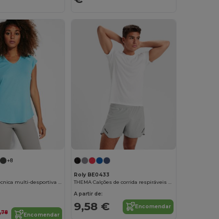
+8
Roly BE0433
AVUS T-shirt técnica multi-desportiva feminina
THEMA Calções de corrida respiráveis para homem
A partir de:
9,58 €
Encomendar
,78
Encomendar