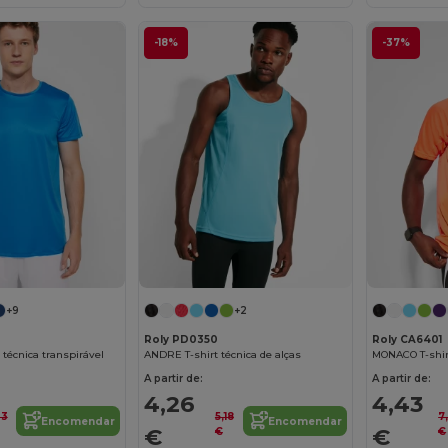
-18%
-37%
+9
+2
Roly PD0350
Roly CA6401
técnica transpirável
ANDRE T-shirt técnica de alças
A partir de:
A partir de:
4,26
4,43
23
5,18
7
Encomendar
Encomendar
€
€
€
€