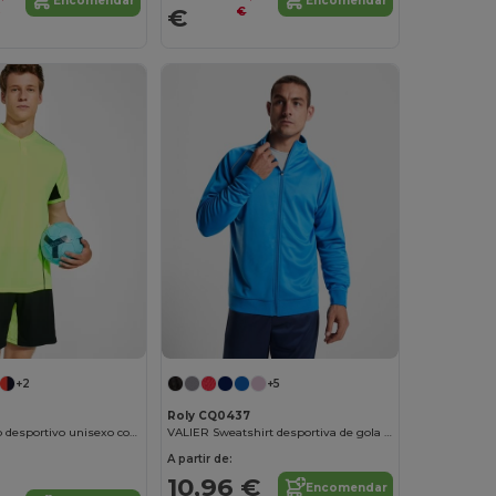
Encomendar
Encomendar
€
€
€
+2
+5
Roly CQ0437
BOCA Conjunto desportivo unisexo com combinação de três tecidos
VALIER Sweatshirt desportiva de gola alta
A partir de:
10,96 €
Encomendar