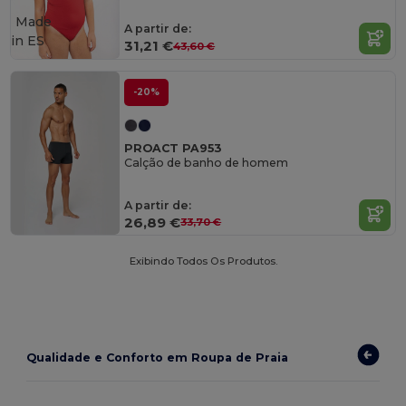
Made
A partir de:
in
ES
31,21 €
43,60 €
-20%
PROACT PA953
Calção de banho de homem
A partir de:
26,89 €
33,70 €
Exibindo Todos Os Produtos.
Qualidade e Conforto em Roupa de Praia