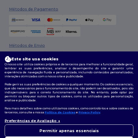
Métodos de Pagamento
Métodos de Envio
Este site usa cookies
O nosso site utiliza cookies próprios e de terceiros para melhorar a funcionalidade geral,
lembrar as suas preferências, analisar o desempenho do site e garantir uma
experiência de navegação fluida e personalizada, incluindo conteúdos personalizados,
interações otimizadas com o nosso site e publicidade.
Pode gerir as suas preferências de cookies a qualquer momento. Os cookies essenciais,
que são necessários para o funcionamento do site, não podem ser desativados, pois são
Siga-nos
indispensáveis para o correto funcionamento do site. No entanto, pode optar por
permitir ou bloquear outros tipos de cookies, como os utilizados para personalização,
análise e publicidade.
Para mais detalhes sobre como utilizamos cookies, como controlá-los e sobre cookies de
terceiros, consulte a nossa
Política de Cookies
e
Privacy Policy
.
2026. Todos os direitos reservados
Preferências de Avaliação
Termos e Condições
|
Política de personalização
|
Política de Privacidade
👋
Olá
|
Política de cookies
|
Mapa do Site
Se tiver alguma dúvida ou
Permitir apenas essenciais
questão, pode contactar-nos a