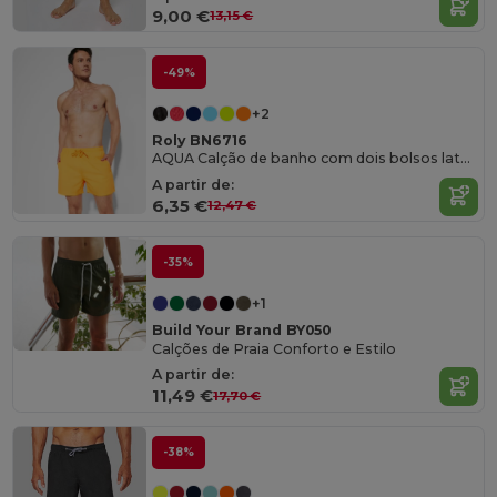
9,00 €
13,15 €
-49%
+2
Roly BN6716
AQUA Calção de banho com dois bolsos laterais
A partir de:
6,35 €
12,47 €
-35%
+1
Build Your Brand BY050
Calções de Praia Conforto e Estilo
A partir de:
11,49 €
17,70 €
-38%