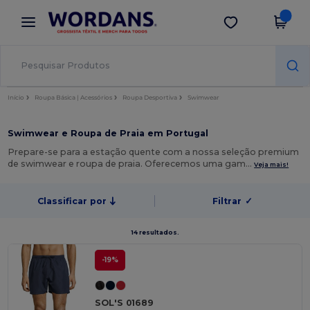
×
App Wordans
Obter app
Melhores preços na app!
Início
Roupa Básica | Acessórios
Roupa Desportiva
Swimwear
Swimwear e Roupa de Praia em Portugal
Prepare-se para a estação quente com a nossa seleção premium
de swimwear e roupa de praia. Oferecemos uma gam…
Veja mais!
Classificar por
Filtrar
✓
14 resultados.
-19%
SOL'S 01689