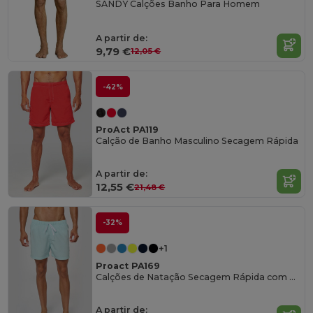
SANDY Calções Banho Para Homem
A partir de:
9,79 €
12,05 €
-42%
ProAct PA119
Calção de Banho Masculino Secagem Rápida
A partir de:
12,55 €
21,48 €
-32%
+1
Proact PA169
Calções de Natação Secagem Rápida com Cós Elástico
A partir de: