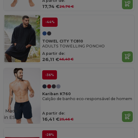
A partir de:
17,74 €
26,76 €
-44%
TOWEL CITY TC810
ADULTS TOWELLING PONCHO
A partir de:
26,11 €
46,40 €
-36%
Kariban K760
Calção de banho eco-responsável de homem
Made
A partir de:
in
ES
16,41 €
25,46 €
-28%