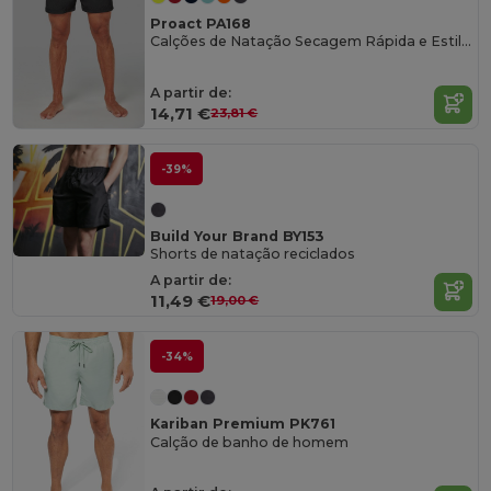
Proact PA168
Calções de Natação Secagem Rápida e Estilo Moderno
A partir de:
14,71 €
23,81 €
-39%
Build Your Brand BY153
Shorts de natação reciclados
A partir de:
11,49 €
19,00 €
-34%
Kariban Premium PK761
Calção de banho de homem