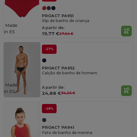
PROACT PA951
Slip de banho de criança
Made
A partir de:
in
ES
19,77 €
27,64 €
-27%
PROACT PA952
Calção de banho de homem
Made
A partir de:
in
ES
24,88 €
34,26 €
-28%
PROACT PA941
Fato de banho de menina