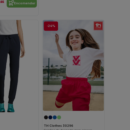
,95
Encomendar
-24%
TH Clothes 30296