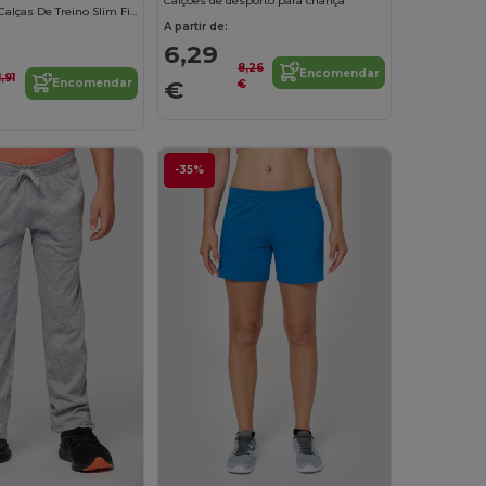
Calções de desporto para criança
JAKE WOMEN Calças De Treino Slim Fit Para Senhora
A partir de:
6,29
8,26
Encomendar
,91
€
Encomendar
€
-35%