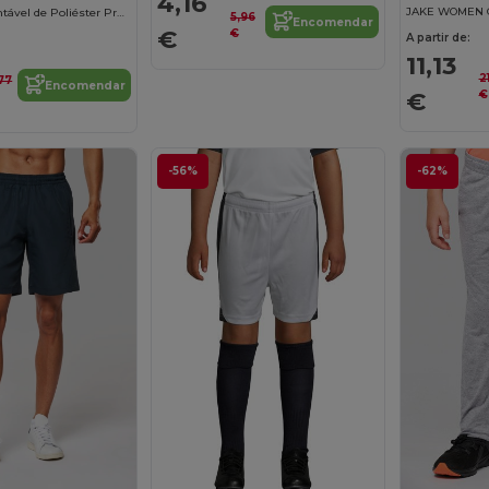
4,16
Saia Reta Sustentável de Poliéster Premium
5,96
Encomendar
€
€
A partir de:
11,13
21
,77
Encomendar
€
€
-56%
-62%