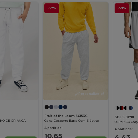
-37%
-59%
Personalize-o!
Fruit of the Loom SC153C
SOL'S 01718
INO DE CRIANÇA
Calça Desporto Barra Com Elástico
A partir de:
A partir de:
10,65
4,43