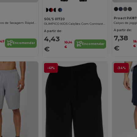
Proact PA187
SOL'S 01720
Calções Esportivos de Secagem Rápida com Bolsos
OLIMPICO KIDS Calções Com Contraste Para Criança
A partir de:
A partir de:
7,38
4,43
,47
19
10,14
Encomendar
Encomendar
€
€
€
€
-41%
-34%