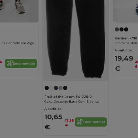
Kariban K710
Bermuda Masculina Conforto em Algodão
A partir de:
19,49
71
2
Encomendar
€
€
Fruit of the Loom 64-026-0
Calça Desporto Barra Com Elástico
A partir de:
10,65
17,98
Encomendar
€
€