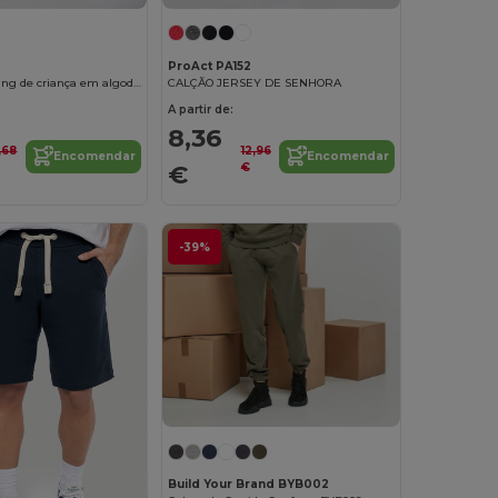
ProAct PA152
Calças de jogging de criança em algodão leve
CALÇÃO JERSEY DE SENHORA
A partir de:
8,36
,68
12,96
Encomendar
Encomendar
€
€
-39%
Build Your Brand BYB002