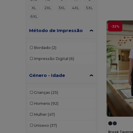
XL
2XL
3XL
4XL
5XL
6XL
-32%
Método de Impressão
Bordado
(2)
Impressão Digital
(6)
Género - Idade
Crianças
(25)
Homens
(92)
Mulher
(47)
Unisexo
(37)
Brook Tavern