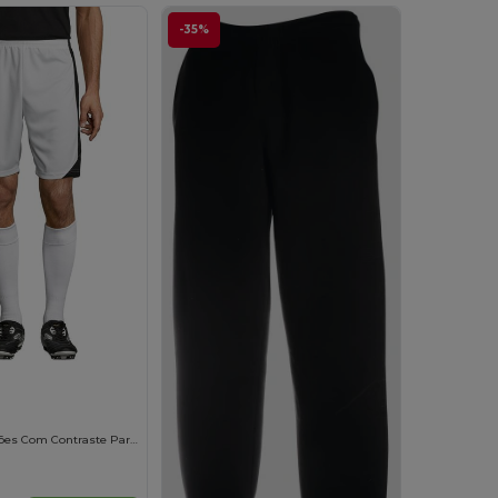
-35%
OLIMPICO Calções Com Contraste Para Adulto