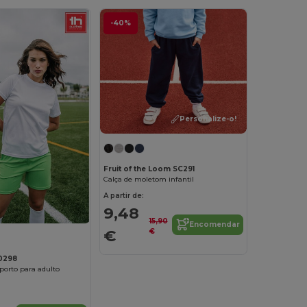
-40%
Personalize-o!
Fruit of the Loom SC291
Calça de moletom infantil
A partir de:
9,48
15,90
Encomendar
€
€
0298
porto para adulto