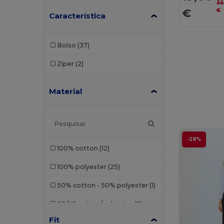
36
€
€
Característica
Bolso
(37)
Zíper
(2)
Material
-28%
100% cotton
(12)
100% polyester
(25)
50% cotton - 50% polyester
(1)
60/40 cotton/polyester
(2)
Fit
65% polyester/35% cotton
(1)