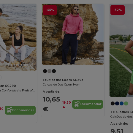
-45%
-32%
Personalize-o!
Personalize-o!
Fruit of the Loom SC293
Calças de Jog Open Hem
Loom SC290
Calças de Corrida Confortáveis Fruit of the Loom
A partir de:
10,65
19,30
Encomendar
€
€
,30
Encomendar
TH Clothes 3
Calções de des
A partir de:
9,51