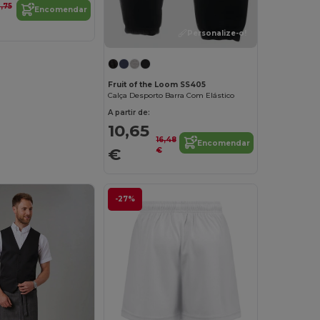
0,75
Encomendar
Personalize-o!
Fruit of the Loom SS405
Calça Desporto Barra Com Elástico
A partir de:
10,65
16,48
Encomendar
€
€
-27%