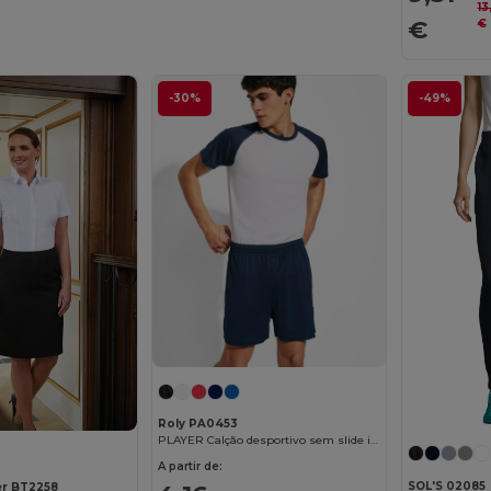
13
€
€
-30%
-49%
Roly PA0453
PLAYER Calção desportivo sem slide interior
A partir de:
SOL'S 02085
er BT2258