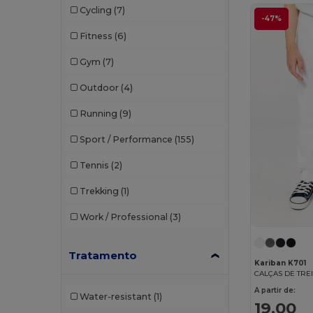
Cycling
(7)
Tombo
(9)
-47%
Fitness
(6)
Tombo Teamsport
(2)
Gym
(7)
Valento
(7)
Outdoor
(4)
Velilla
(2)
Running
(9)
WK. Designed To Work
(3)
Sport / Performance
(155)
Tennis
(2)
Trekking
(1)
Work / Professional
(3)
Tratamento
Kariban K701
CALÇAS DE TRE
A partir de:
Water-resistant
(1)
19,00