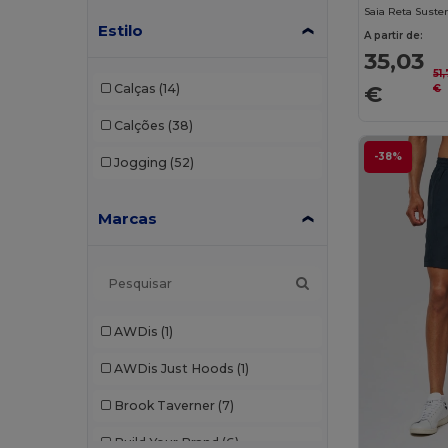
Estilo
A partir de:
35,03
51
€
Calças
(14)
€
Calções
(38)
-38%
Jogging
(52)
Marcas
AWDis
(1)
AWDis Just Hoods
(1)
Brook Taverner
(7)
Build Your Brand
(6)