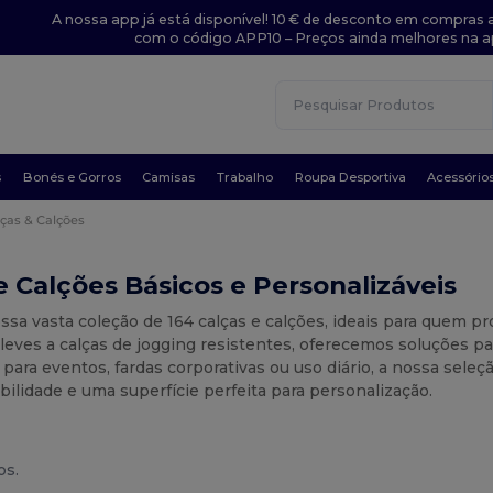
A nossa app já está disponível! 10 € de desconto em compras a
com o código APP10 – Preços ainda melhores na a
s
Bonés e Gorros
Camisas
Trabalho
Roupa Desportiva
Acessório
lças & Calções
e Calções Básicos e Personalizáveis
ssa vasta coleção de 164 calças e calções, ideais para quem pr
leves a calças de jogging resistentes, oferecemos soluções pa
 para eventos, fardas corporativas ou uso diário, a nossa sele
bilidade e uma superfície perfeita para personalização.
os.