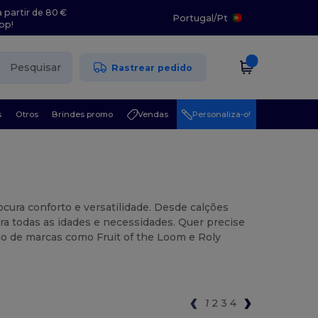
 partir de 80 €
Portugal
/
Pt
pp!
Pesquisar
Rastrear pedido
s
Otros
Brindes promo
Vendas
Personaliza-o!
ocura conforto e versatilidade. Desde calções
ra todas as idades e necessidades. Quer precise
ção de marcas como Fruit of the Loom e Roly
1
2
3
4