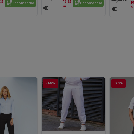
,15
16,85
1
Encomendar
Encomendar
€
€
€
€
-40%
-28%