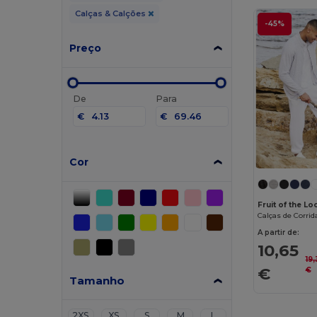
Calças & Calções
-45%
Preço
De
Para
€
€
Cor
Fruit of the 
A partir de:
10,65
19
€
€
Tamanho
2XS
XS
S
M
L