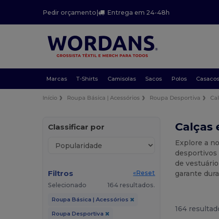
Pedir orçamento
|
Entrega em 24-48h
Marcas
T-Shirts
Camisolas
Sacos
Polos
Casaco
Início
Roupa Básica | Acessórios
Roupa Desportiva
Ca
Calças 
Classificar por
Explore a no
desportivos 
de vestuário
Filtros
garante dura
«Reset
Selecionado
164 resultados.
Roupa Básica | Acessórios
164 resultad
Roupa Desportiva