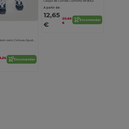
Calças de Corrida Conforto BYB002
A partir de:
12,65
20,60
Encomendar
€
€
Shorts de Moletom com Cintura Ajustável
9,36
Encomendar