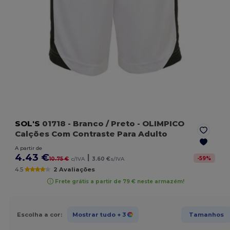
SOL'S
01718
- Branco / Preto
- OLIMPICO
Calções Com Contraste Para Adulto
A partir de
4.43 €
|
-
59
%
10.75 €
c/IVA
3.60 €
s/IVA
4.5
2 Avaliações
Frete grátis a partir de 79 € neste armazém!
Escolha a cor:
Mostrar tudo
+ 3
Tamanhos