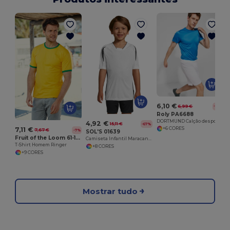
6,10 €
6,99 €
-13%
Roly PA6688
DORTMUND Calção desportivo com cintura elástica ajustável com cordão interior e pesponto de segurança
4,92 €
15,11 €
-67%
+6 CORES
7,11 €
7,67 €
-7%
SOL'S 01639
Fruit of the Loom 61-168-0
Camiseta Infantil Maracanã 2 com Mangas Raglan e Ventilação
T-Shirt Homem Ringer
+8 CORES
+9 CORES
Mostrar tudo