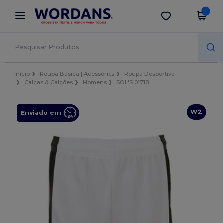
×
App Wordans
Obter app
Melhores preços na app!
Início
Roupa Básica | Acessórios
Roupa Desportiva
Calças & Calções
Homens
SOL'S 01718
W2
Enviado em