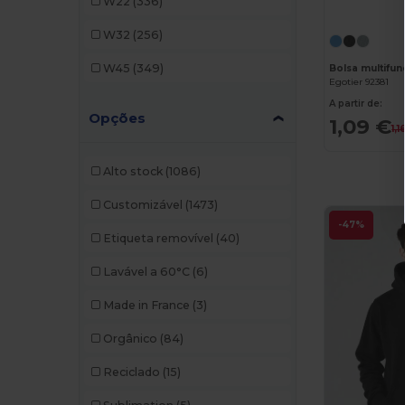
W22
(336)
Elevate Essentials
(24)
W32
(256)
Elevate Life
(32)
W45
(349)
Egotier 92381
Elevate NXT
(22)
A partir de:
Opções
Et si on l'appelait Francis
(3)
1,09 €
1,1
Fruit of the Loom
(160)
Alto stock
(1086)
GiftRetail
(335)
Customizável
(1473)
Gildan
(67)
-47%
Etiqueta removível
(40)
Graid™
(1)
Lavável a 60°C
(6)
Herschel
(5)
Made in France
(3)
Label Serie
(2)
Orgânico
(84)
Mantis
(2)
Reciclado
(15)
Marksman
(4)