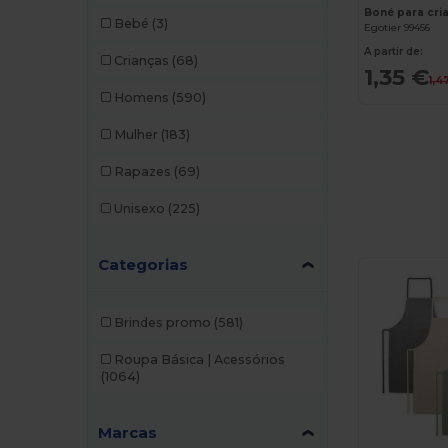
Boné para cri
Bebé
(3)
Egotier 99456
A partir de:
Crianças
(68)
1,35 €
1,4
Homens
(590)
Mulher
(183)
Rapazes
(69)
Unisexo
(225)
Categorias
Brindes promo
(581)
Roupa Básica | Acessórios
(1064)
Marcas