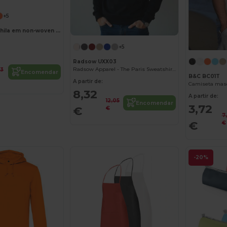
+5
Saco tipo mochila em non-woven (80 g/m²)
+5
Radsow UXX03
Radsow Apparel - The Paris Sweatshirt Homens
63
Encomendar
B&C BC01T
A partir de:
Camiseta masc
8,32
A partir de:
12,05
Encomendar
3,72
€
€
7
€
€
-20%