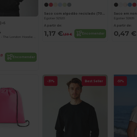
Saco com algodão reciclado (70%) e poliéster (30% rPET) (140 g/m²)
Saco em non-
Egotier 92920
Egotier 92839
+5
A partir de:
A partir de:
1,17 €
0,47 €
4
Encomendar
1,59 €
Radsow Apparel - The London Hoodie Homens
27
Encomendar
-31%
Best Seller
-51%
Personalize-o!