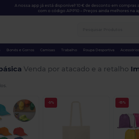
A nossa app já está disponível! 10 € de desconto em compras a
com o código APP10 – Preços ainda melhores na a
s
Bonés e Gorros
Camisas
Trabalho
Roupa Desportiva
Acessório
básica
Venda por atacado e a retalho
Im
dos.
-5%
-15%