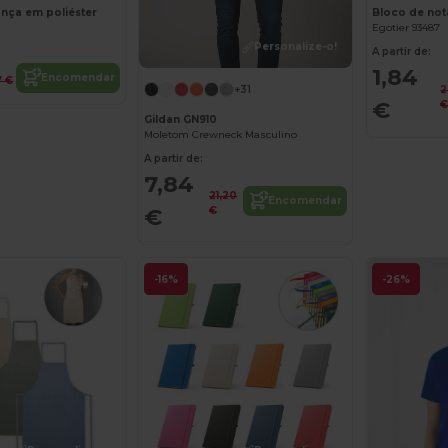
ança em poliéster
Egotier 93487
Personalize-o!
A partir de:
1,84
Encomendar
7 €
2
+31
€
Gildan GN910
Moletom Crewneck Masculino
A partir de:
7,84
21,20
Encomendar
€
€
-16%
-26%