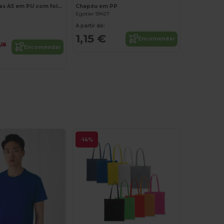
Bloco de notas A5 em PU com folhas lisas
Chapéu em PP
Egotier 99427
A partir de:
1,15 €
Encomendar
,18
Encomendar
€
-14%