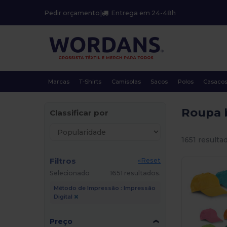
Pedir orçamento
|
Entrega em 24-48h
Marcas
T-Shirts
Camisolas
Sacos
Polos
Casaco
Roupa 
Classificar por
1651 resulta
Filtros
«Reset
Selecionado
1651 resultados.
Método de Impressão : Impressão
Digital
Preço