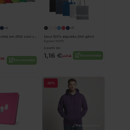
Personalize-o!
Personalize-o!
+4
+11
Saco tipo mochila em 210D com cordões em preto
Saco 100% algodão (140 g/m²)
Egotier 92070
A partir de:
1,16 €
Encomendar
1,47 €
,79
Encomendar
-62%
Personalize-o!