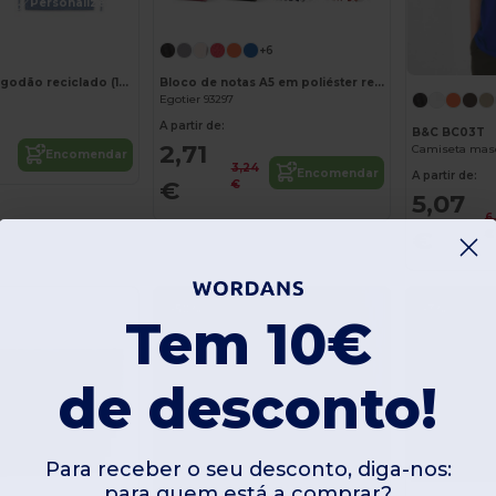
Personalize-o!
Personalize-o!
+6
Avental com algodão reciclado (140 g/m²)
Bloco de notas A5 em poliéster reciclado (100% rPET) com folhas pautadas
Egotier 93297
A partir de:
B&C BC03T
2,71
Camiseta masc
Encomendar
3,24
Encomendar
A partir de:
€
€
5,07
6
€
€
-50%
-3%
Tem 10€
de desconto!
Para receber o seu desconto, diga-nos:
para quem está a comprar?