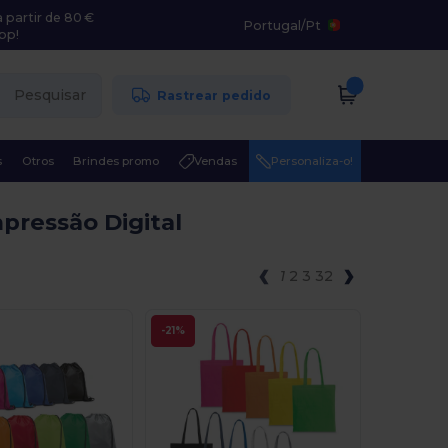
 partir de 80 €
Portugal
/
Pt
pp!
Pesquisar
Rastrear pedido
s
Otros
Brindes promo
Vendas
Personaliza-o!
pressão Digital
1
2
3
32
-21%