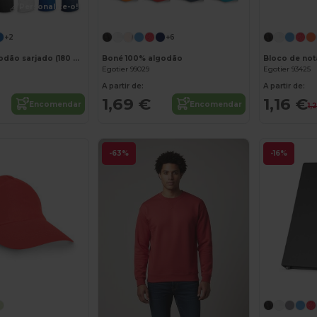
Personalize-o!
Personalize-o!
+2
+6
Avental de algodão sarjado (180 g/m²)
Boné 100% algodão
Egotier 99029
Egotier 93425
A partir de:
A partir de:
1,69 €
1,16 €
Encomendar
Encomendar
1,
-63%
-16%
Personalize-o!