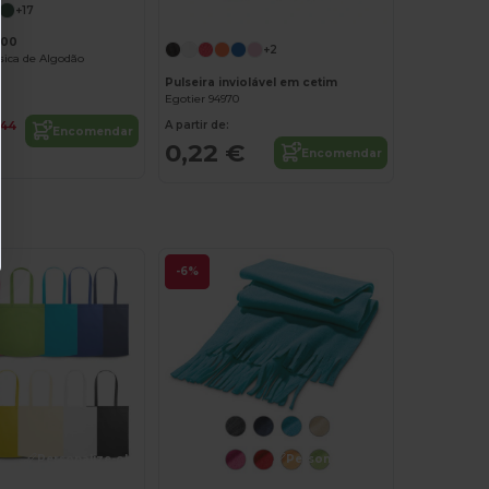
Personalize-o!
+17
000
+2
sica de Algodão
Pulseira inviolável em cetim
Egotier 94970
A partir de:
,44
Encomendar
0,22 €
Encomendar
-6%
Personalize-o!
Personalize-o!