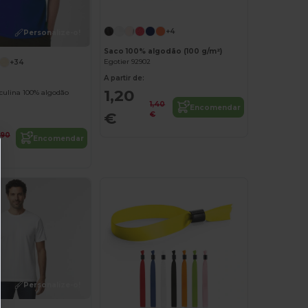
Personalize-o!
+4
Personalize-o!
Saco 100% algodão (100 g/m²)
Egotier 92902
+34
A partir de:
1,20
ulina 100% algodão
1,40
Encomendar
€
€
,90
Encomendar
Personalize-o!