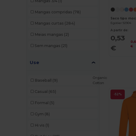
Mangas 3/4
(1)
Skross
(1)
Mangas compridas
(78)
SOL'S
(74)
Mangas curtas
(284)
Egotier 92904
Stamina
(4)
A partir de:
Meias mangas
(2)
0,53
Stedman
(1)
0,
Sem mangas
(21)
€
€
Tekiō®
(2)
TH Clothes
(96)
Use
Velilla
(9)
Organic
Baseball
(9)
Westford mill
(61)
Cotton
Casual
(65)
Yoko
(1)
-52%
Formal
(5)
Gym
(8)
Hi vis
(1)