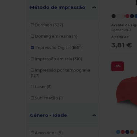
Método de Impressão
Bordado
(327)
Egotier 99157
Doming em resina
(4)
A partir de:
3,81 €
Impressão Digital
(1651)
Impressão em tela
(310)
-8%
Impressão por tampografia
(127)
Laser
(5)
Sublimação
(1)
Género - Idade
Acessórios
(9)