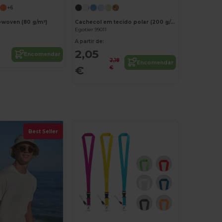
+6
woven (80 g/m²)
Cachecol em tecido polar (200 g/m²)
Egotier 99011
A partir de:
2,05
Encomendar
2,18
Encomendar
€
€
Best Seller
Personalize-o!