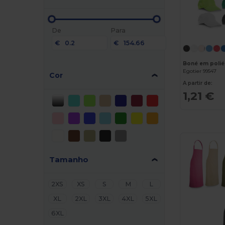
De
Para
€
€
Boné em polié
Egotier 99547
Cor
A partir de:
1,21 €
Tamanho
2XS
XS
S
M
L
XL
2XL
3XL
4XL
5XL
6XL