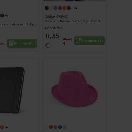
Personalize-o!
+34
+4
Gildan GN940
Moletom Unissex Conforto e Estilo Gildan
Bloco de notas de bolso em PU com folhas lisas
A partir de:
11,35
30,20
Encomendar
€
Encomendar
€
22 €
Personalize-o!
+4