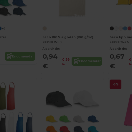
Personalize-o!
Personalize-o!
+3
ster
Saco 100% algodão (100 g/m²)
Egotier 92414
Egotier 92910
A partir de:
A partir de:
0,94
0,67
Encomendar
0,99
0
Encomendar
€
€
€
€
-5%