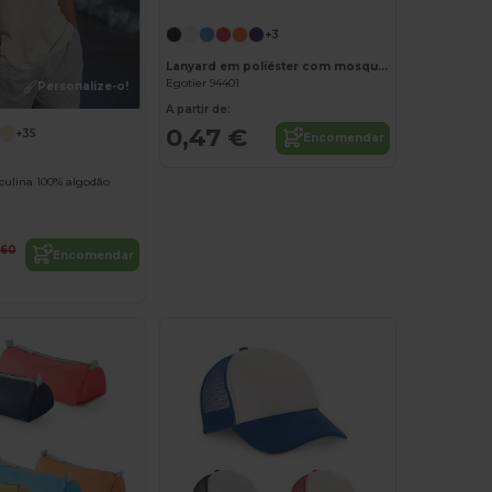
+3
Lanyard em poliéster com mosquetão em metal
Egotier 94401
Personalize-o!
A partir de:
0,47 €
+35
Encomendar
ulina 100% algodão
,60
Encomendar