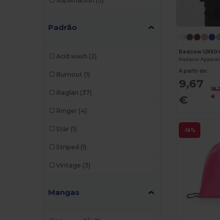
Sublimation
(5)
Moleskine
(1)
Neutral
(14)
Padrão
NewGen
(4)
Radsow UXX0
Acid wash
(2)
Pen Duick
(5)
A partir de:
Burnout
(1)
9,67
Radsow
(2)
18,
Raglan
(37)
€
€
Result
(2)
Ringer
(4)
RFX™
(5)
Star
(1)
-16%
Roly
(41)
Striped
(1)
Roly Sport
(2)
Vintage
(3)
Russell
(3)
Seasons
(1)
Mangas
Skinnifit
(1)