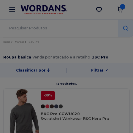
×
App Wordans
Obter app
Melhores preços na app!
Início
Marcas
B&C Pro
Roupa básica
Venda por atacado e a retalho
B&C Pro
Classificar por
Filtrar
✓
12 resultados.
-39%
B&C Pro CGWUC20
Sweatshirt Workwear B&C Hero Pro