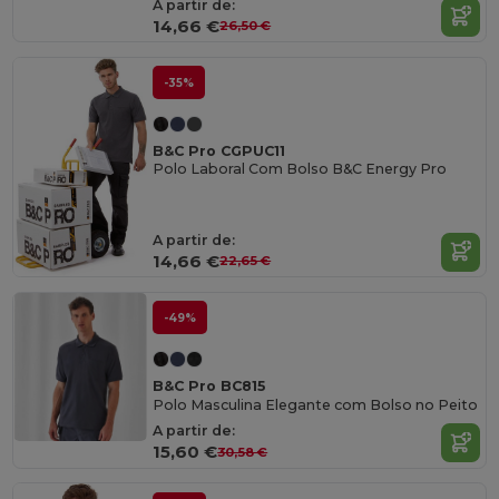
A partir de:
14,66 €
26,50 €
-35%
B&C Pro CGPUC11
Polo Laboral Com Bolso B&C Energy Pro
A partir de:
14,66 €
22,65 €
-49%
B&C Pro BC815
Polo Masculina Elegante com Bolso no Peito
A partir de:
15,60 €
30,58 €