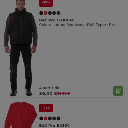
-38%
B&C Pro CGJUC40
Colete Laboral Workwear B&C Expert Pro
A partir de:
36,00 €
58,50 €
-48%
B&C Pro BC830