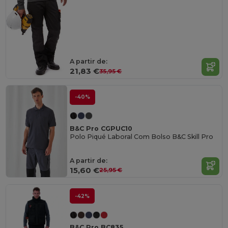
A partir de:
21,83 €
35,95 €
-40%
B&C Pro CGPUC10
Polo Piqué Laboral Com Bolso B&C Skill Pro
A partir de:
15,60 €
25,95 €
-42%
B&C Pro BC835