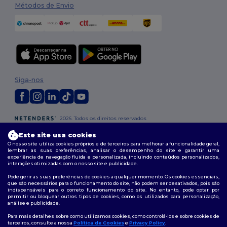
Métodos de Envio
Siga-nos
2026. Todos os direitos reservados
Termos e Condições
|
Política de personalização
|
Política de Privacidade
Este site usa cookies
|
Política de cookies
|
Mapa do Site
O nosso site utiliza cookies próprios e de terceiros para melhorar a funcionalidade geral,
lembrar as suas preferências, analisar o desempenho do site e garantir uma
experiência de navegação fluida e personalizada, incluindo conteúdos personalizados,
interações otimizadas com o nosso site e publicidade.
Pode gerir as suas preferências de cookies a qualquer momento. Os cookies essenciais,
que são necessários para o funcionamento do site, não podem ser desativados, pois são
indispensáveis para o correto funcionamento do site. No entanto, pode optar por
permitir ou bloquear outros tipos de cookies, como os utilizados para personalização,
análise e publicidade.
Para mais detalhes sobre como utilizamos cookies, como controlá-los e sobre cookies de
terceiros, consulte a nossa
Política de Cookies
e
Privacy Policy
.