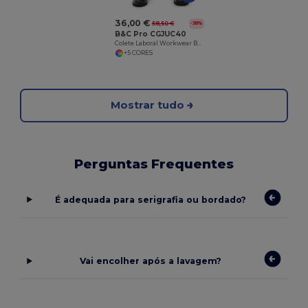
36,00 €
58,50 €
-38%
B&C Pro CGJUC40
Colete Laboral Workwear B&C Expert Pro
+5 CORES
Mostrar tudo
Perguntas Frequentes
É adequada para serigrafia ou bordado?
Vai encolher após a lavagem?