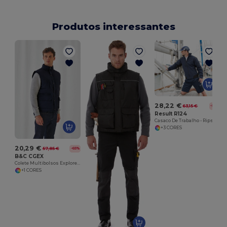
Produtos interessantes
28,22 €
63,15 €
-55%
Result R124
Casaco De Trabalho - Ripstop Softshell
+3 CORES
20,29 €
57,85 €
-65%
B&C CGEX
Colete Multibolsos Explorer Bodywarmer
+1 CORES