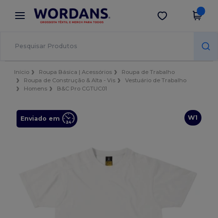
×
App Wordans
Obter app
Melhores preços na app!
Início
Roupa Básica | Acessórios
Roupa de Trabalho
Roupa de Construção & Alta - Vis
Vestuário de Trabalho
Homens
B&C Pro CGTUC01
W1
Enviado em