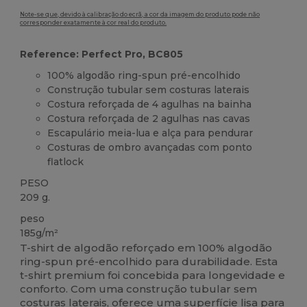
Note-se que, devido à calibração do ecrã, a cor da imagem do produto pode não
corresponder exatamente à cor real do produto.
Reference: Perfect Pro, BC805
100% algodão ring-spun pré-encolhido
Construção tubular sem costuras laterais
Costura reforçada de 4 agulhas na bainha
Costura reforçada de 2 agulhas nas cavas
Escapulário meia-lua e alça para pendurar
Costuras de ombro avançadas com ponto
flatlock
PESO
209 g.
peso
185g/m²
T-shirt de algodão reforçado em 100% algodão
ring-spun pré-encolhido para durabilidade. Esta
t-shirt premium foi concebida para longevidade e
conforto. Com uma construção tubular sem
costuras laterais, oferece uma superfície lisa para