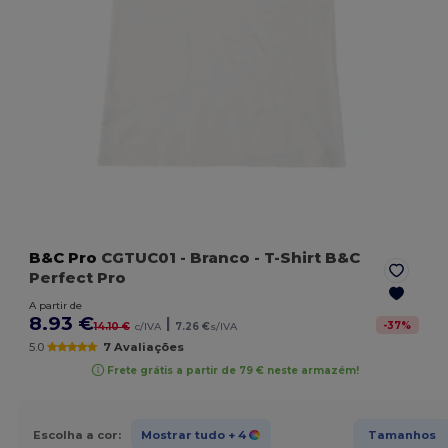
B&C Pro
CGTUC01
- Branco
- T-Shirt B&C
Perfect Pro
A partir de
8.93 €
|
-
37
%
14.10 €
c/IVA
7.26 €
s/IVA
5.0
7 Avaliações
Frete grátis a partir de 79 € neste armazém!
Escolha a cor:
Mostrar tudo
+ 4
Tamanhos