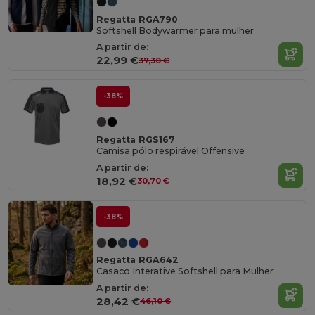
Regatta RGA790
Softshell Bodywarmer para mulher
A partir de:
22,99 €
37,30 €
-38%
Regatta RGS167
Camisa pólo respirável Offensive
A partir de:
18,92 €
30,70 €
-38%
Regatta RGA642
Casaco Interative Softshell para Mulher
A partir de:
28,42 €
46,10 €