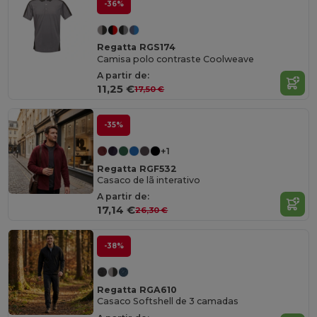
-36%
Regatta RGS174
Camisa polo contraste Coolweave
A partir de:
11,25 €
17,50 €
-35%
+1
Regatta RGF532
Casaco de lã interativo
A partir de:
17,14 €
26,30 €
-38%
Regatta RGA610
Casaco Softshell de 3 camadas