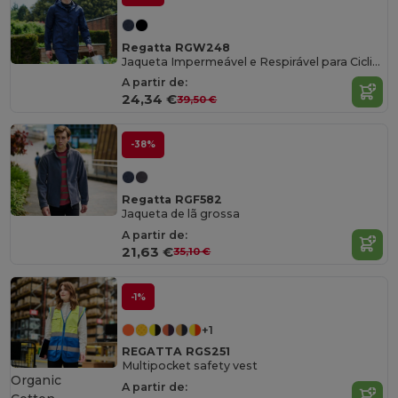
Regatta RGW248
Jaqueta Impermeável e Respirável para Ciclistas
A partir de:
24,34 €
39,50 €
-38%
Regatta RGF582
Jaqueta de lã grossa
A partir de:
21,63 €
35,10 €
-1%
+1
REGATTA RGS251
Multipocket safety vest
Organic
A partir de: