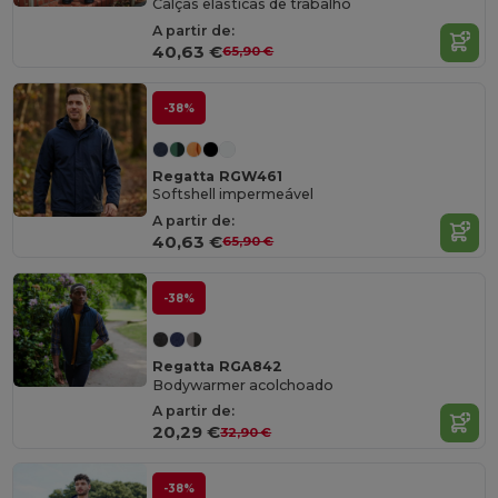
Calças elásticas de trabalho
A partir de:
40,63 €
65,90 €
-38%
Regatta RGW461
Softshell impermeável
A partir de:
40,63 €
65,90 €
-38%
Regatta RGA842
Bodywarmer acolchoado
A partir de:
20,29 €
32,90 €
-38%