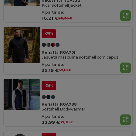
REGATTA RGA732
Kids' Softshell jacket
A partir de:
16,21 €
26,30 €
-38%
Regatta RGA701
Jaqueta masculina softshell com capuz
A partir de:
35,19 €
57,10 €
-38%
Regatta RGA788
Softshell Bodywarmer
A partir de:
22,99 €
37,30 €