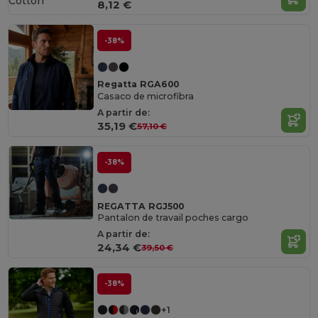
Cotton
8,12 €
-38%
Regatta RGA600
Casaco de microfibra
A partir de:
35,19 €
57,10 €
-38%
REGATTA RGJ500
Pantalon de travail poches cargo
A partir de:
24,34 €
39,50 €
-38%
+1