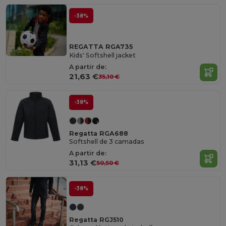
-38%
REGATTA RGA735
Kids' Softshell jacket
A partir de:
21,63 €
35,10 €
-38%
Regatta RGA688
Softshell de 3 camadas
A partir de:
31,13 €
50,50 €
-38%
Regatta RGJ510