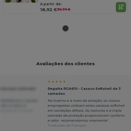
A partir de:
18,92 €
30,70 €
Avaliações dos clientes
★ ★ ★ ★ ★
misa polo contraste
Regatta RGA610 - Casaco Softshell de 3
camadas
lidade/preço e rapidez
No inverno e a meio da estação, os nossos
ndar a todos os
empregados utilizam estes casacos softshell
aduzido de Français
em condições difíceis. As costuras e a tripla
camada de proteção proporcionam conforto
e calor. recomendamos vivamente!
Traduzido de Français