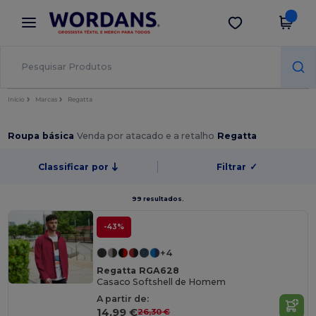
×
App Wordans
Obter app
Melhores preços na app!
Início
Marcas
Regatta
Roupa básica
Venda por atacado e a retalho
Regatta
Classificar por
Filtrar
✓
99 resultados.
-43%
+4
Regatta RGA628
Casaco Softshell de Homem
A partir de:
14,99 €
26,30 €