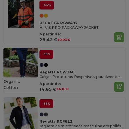
-44%
REGATTA RGW497
HI-VIS PRO PACKAWAY JACKET
A partir de:
28,42 €
50,93 €
-38%
Regatta RGW348
Calças Protetoras Respiráveis para Aventura ao Ar Livre
Organic
A partir de:
Cotton
14,85 €
24,10 €
-38%
Regatta RGF622
Jaqueta de microfleece masculina em poliéster reciclado