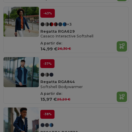
-43%
+3
Regatta RGA629
Casaco Interactive Softshell
A partir de:
14,99 €
26,30 €
-37%
Regatta RGA844
Softshell Bodywarmer
A partir de:
15,97 €
25,20 €
-38%