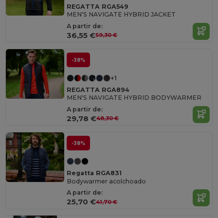
REGATTA RGA549
MEN'S NAVIGATE HYBRID JACKET
A partir de:
36,55 €
59,30 €
-38%
+1
REGATTA RGA894
MEN'S NAVIGATE HYBRID BODYWARMER
A partir de:
29,78 €
48,30 €
-38%
Regatta RGA831
Bodywarmer acolchoado
A partir de:
25,70 €
41,70 €