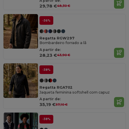
A partir de:
29,78 €
48,30 €
-36%
Regatta RGW297
Bombardeiro forrado a lã
A partir de:
28,23 €
43,90 €
-38%
Regatta RGA702
Jaqueta feminina softshell com capuz
A partir de:
35,19 €
57,10 €
-38%