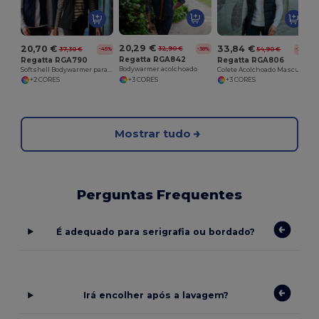
20,29 €
20,70 €
33,84 €
32,90 €
-38%
37,30 €
54,90 €
-45%
-38%
Regatta RGA842
Regatta RGA790
Regatta RGA806
Bodywarmer acolchoado
Softshell Bodywarmer para mulher
Colete Acolchoado Masculino Regatta Thermoguard
+3 CORES
+2 CORES
+3 CORES
Mostrar tudo
Perguntas Frequentes
É adequado para serigrafia ou bordado?
Irá encolher após a lavagem?