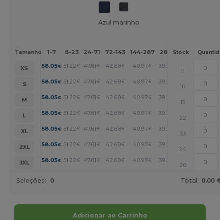
Azul marinho
1-7
8-23
24-71
72-143
144-287
288 +
Mais
Tamanho
Stock
Quanti
+
58.05
51.22
47.81
42.68
40.97
39.26
€
€
€
€
€
€
XS
11
+
58.05
51.22
47.81
42.68
40.97
39.26
€
€
€
€
€
€
S
10
+
58.05
51.22
47.81
42.68
40.97
39.26
€
€
€
€
€
€
M
15
+
58.05
51.22
47.81
42.68
40.97
39.26
€
€
€
€
€
€
L
22
+
58.05
51.22
47.81
42.68
40.97
39.26
€
€
€
€
€
€
XL
33
+
58.05
51.22
47.81
42.68
40.97
39.26
€
€
€
€
€
€
2XL
24
+
58.05
51.22
47.81
42.68
40.97
39.26
€
€
€
€
€
€
3XL
20
Seleções:
0
Total:
0.00 
Adicionar ao Carrinho