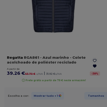
Regatta
RGA861
- Azul marinho
- Colete
acolchoado de poliéster reciclado
A partir de
39.26 €
|
-
38
%
63.70 €
c/IVA
31.92 €
s/IVA
Frete grátis a partir de 79 € neste armazém!
Escolha a cor:
Mostrar tudo
+ 1
Tamanhos