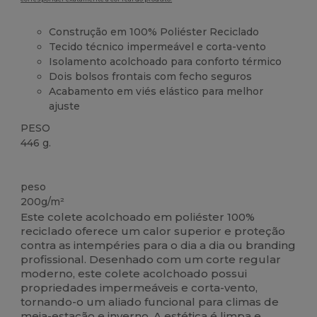
Construção em 100% Poliéster Reciclado
Tecido técnico impermeável e corta-vento
Isolamento acolchoado para conforto térmico
Dois bolsos frontais com fecho seguros
Acabamento em viés elástico para melhor
ajuste
PESO
446 g.
Reciclado
peso
200g/m²
Este colete acolchoado em poliéster 100%
reciclado oferece um calor superior e proteção
contra as intempéries para o dia a dia ou branding
profissional. Desenhado com um corte regular
moderno, este colete acolchoado possui
propriedades impermeáveis e corta-vento,
tornando-o um aliado funcional para climas de
meia-estação e inverno. A estética é limpa e