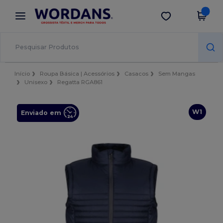
×
App Wordans
Obter app
Melhores preços na app!
Início
Roupa Básica | Acessórios
Casacos
Sem Mangas
Unisexo
Regatta RGA861
W1
Enviado em