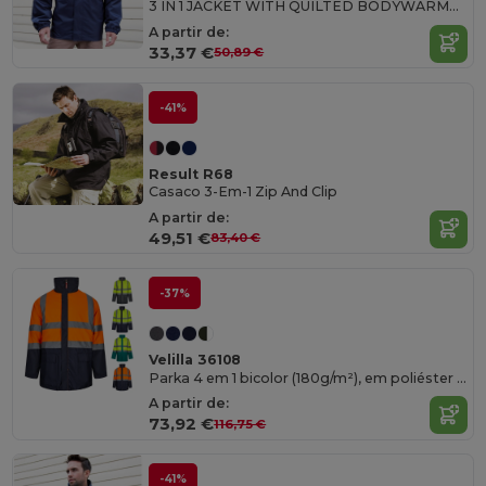
3 IN 1 JACKET WITH QUILTED BODYWARMER
A partir de:
33,37 €
50,89 €
-41%
Result R68
Casaco 3-Em-1 Zip And Clip
A partir de:
49,51 €
83,40 €
-37%
Velilla 36108
Parka 4 em 1 bicolor (180g/m²), em poliéster (100%) com revestimento de PU
A partir de:
73,92 €
116,75 €
-41%