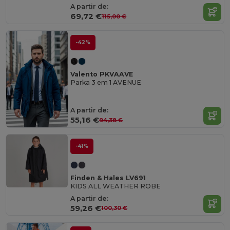
A partir de:
69,72 €
115,00 €
-42%
Valento PKVAAVE
Parka 3 em 1 AVENUE
A partir de:
55,16 €
94,38 €
-41%
Finden & Hales LV691
KIDS ALL WEATHER ROBE
A partir de:
59,26 €
100,30 €