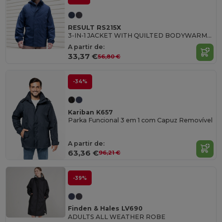
RESULT RS215X
3-IN-1 JACKET WITH QUILTED BODYWARMER
A partir de:
33,37 €
56,80 €
-34%
Kariban K657
Parka Funcional 3 em 1 com Capuz Removível
A partir de:
63,36 €
96,21 €
-39%
Finden & Hales LV690
ADULTS ALL WEATHER ROBE