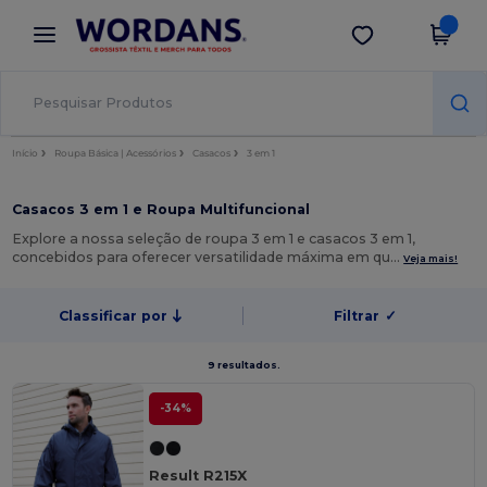
×
App Wordans
Obter app
Melhores preços na app!
Início
Roupa Básica | Acessórios
Casacos
3 em 1
Casacos 3 em 1 e Roupa Multifuncional
Explore a nossa seleção de roupa 3 em 1 e casacos 3 em 1,
concebidos para oferecer versatilidade máxima em qu…
Veja mais!
Classificar por
Filtrar
✓
9 resultados.
-34%
Result R215X