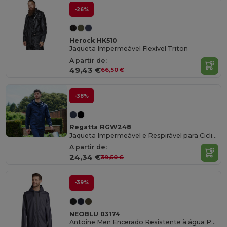
-26%
Herock HK510
Jaqueta Impermeável Flexível Triton
A partir de:
49,43 €
66,50 €
-38%
Regatta RGW248
Jaqueta Impermeável e Respirável para Ciclistas
A partir de:
24,34 €
39,50 €
-39%
NEOBLU 03174
Antoine Men Encerado Resistente à água Para Homem