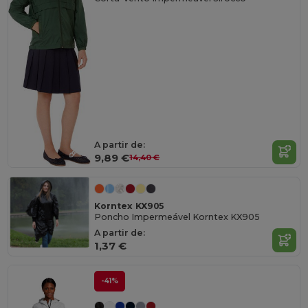
A partir de:
9,89 €
14,40 €
Korntex KX905
Poncho Impermeável Korntex KX905
A partir de:
1,37 €
-41%