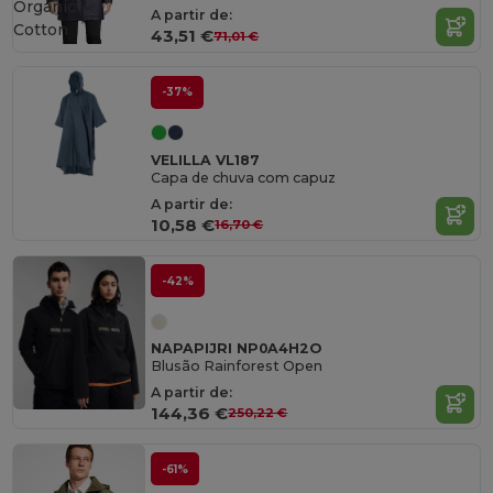
Organic
A partir de:
Cotton
43,51 €
71,01 €
-37%
VELILLA VL187
Capa de chuva com capuz
A partir de:
10,58 €
16,70 €
-42%
NAPAPIJRI NP0A4H2O
Blusão Rainforest Open
A partir de:
144,36 €
250,22 €
-61%