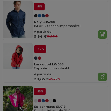
-51%
Roly CB5200
ISLAND Oleado impermeável
A partir de:
9,34 €
19,07 €
-40%
Larkwood LW035
Capa de chuva infantil
A partir de:
20,85 €
34,70 €
-35%
Splashmacs SL019
Poncho infantil de PVC