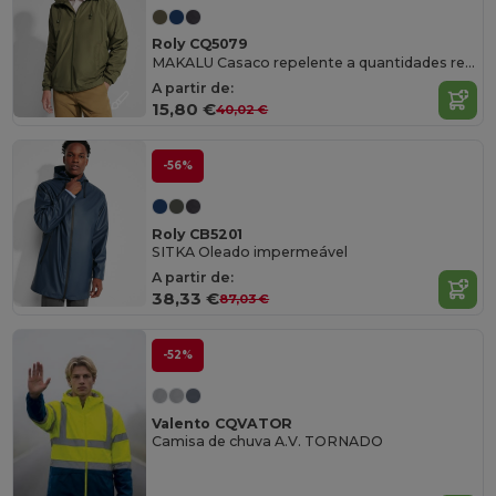
Roly CQ5079
MAKALU Casaco repelente a quantidades reduzidas de água
A partir de:
15,80 €
40,02 €
-56%
Roly CB5201
SITKA Oleado impermeável
A partir de:
38,33 €
87,03 €
-52%
Valento CQVATOR
Camisa de chuva A.V. TORNADO