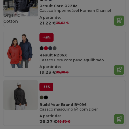
Result Core R221M
Casaco Impermeável Homem Channel
Organic
A partir de:
Cotton
21,22 €
35,62 €
-46%
Result R206X
Casaco Core com peso equilibrado
A partir de:
19,23 €
35,30 €
-38%
Build Your Brand BY096
Casaco masculino 1/4 com zíper
A partir de:
26,27 €
42,30 €