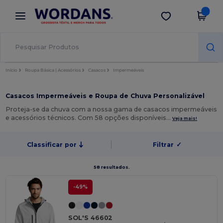
×
App Wordans
Obter app
Melhores preços na app!
Início
Roupa Básica | Acessórios
Casacos
Impermeáveis
Casacos Impermeáveis e Roupa de Chuva Personalizável
Proteja-se da chuva com a nossa gama de casacos impermeáveis
e acessórios técnicos. Com 58 opções disponíveis…
Veja mais!
Classificar por
Filtrar
✓
58 resultados.
-49%
SOL'S 46602