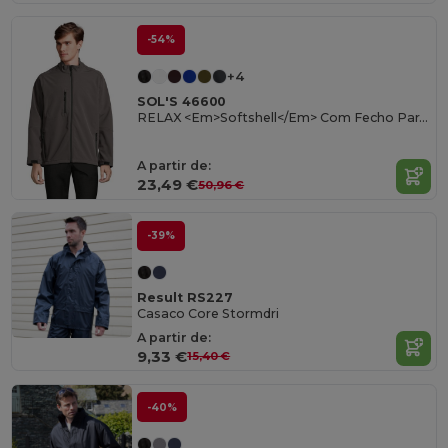
-54%
+4
SOL'S 46600
RELAX <Em>Softshell</Em> Com Fecho Para Homem
A partir de:
23,49 €
50,96 €
-39%
Result RS227
Casaco Core Stormdri
A partir de:
9,33 €
15,40 €
-40%