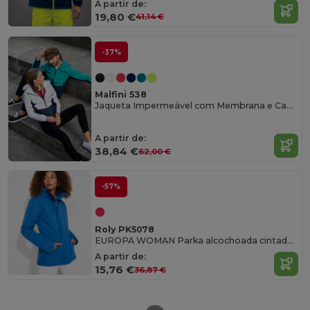
A partir de:
19,80 €
41,14 €
-37%
Malfini 538
Jaqueta Impermeável com Membrana e Capuz Removível
A partir de:
38,84 €
62,00 €
-57%
Roly PK5078
EUROPA WOMAN Parka alcochoada cintada e impermeável
A partir de:
15,76 €
36,87 €