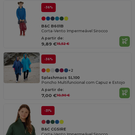
-36%
B&C B601B
Corta-Vento Impermeável Sirocco
A partir de:
9,89 €
15,52 €
-36%
+2
Splashmacs SL100
Poncho Multifuncional com Capuz e Estojo
A partir de:
7,00 €
10,90 €
-31%
B&C CGSIRE
Corta-Vento Impermeável Sirocco