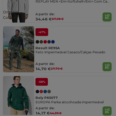
REPLAY MEN <Em>Softshell</Em> Com Capuz Para Homem
Organic
A partir de:
Cotton
34,46 €
67,08 €
-47%
Result RE95A
Fato Impermeável Casaco/Calças Pesado
A partir de:
14,70 €
27,70 €
-68%
Roly PK5077
EUROPA Parka alcochoada impermeável
A partir de:
14,17 €
44,39 €