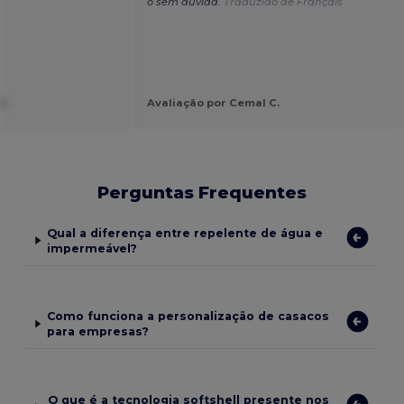
o sem dúvida.
Traduzido de Français
SL
Avaliação por Cemal C.
Perguntas Frequentes
Qual a diferença entre repelente de água e
impermeável?
Como funciona a personalização de casacos
para empresas?
O que é a tecnologia softshell presente nos