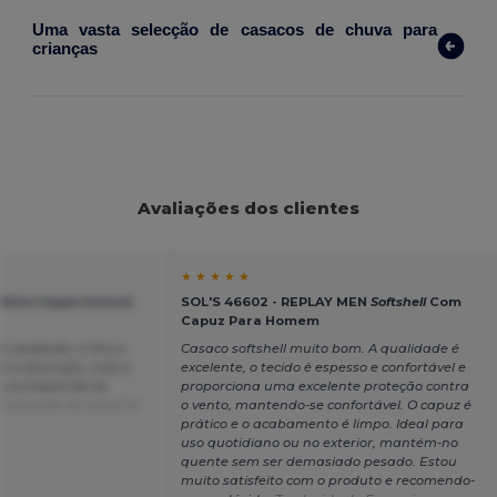
Uma vasta selecção de casacos de chuva para 
crianças 
Avaliações dos clientes
★ ★ ★ ★ ★
-Vento Impermeável
SOL'S 46602 - REPLAY MEN
Softshell
Com
Capuz Para Homem
 acabado, é fino e
Casaco softshell muito bom. A qualidade é
z a descrição, mas é
excelente, o tecido é espesso e confortável e
e corresponde às
proporciona uma excelente proteção contra
Traduzido de Español
o vento, mantendo-se confortável. O capuz é
prático e o acabamento é limpo. Ideal para
uso quotidiano ou no exterior, mantém-no
quente sem ser demasiado pesado. Estou
muito satisfeito com o produto e recomendo-