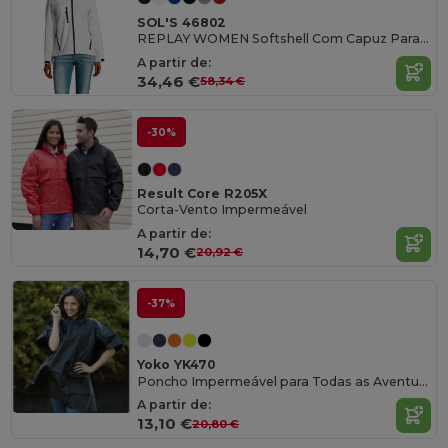
SOL'S 46802
REPLAY WOMEN Softshell Com Capuz Para Senhora
A partir de:
34,46 €
58,34 €
-30%
Result Core R205X
Corta-Vento Impermeável
A partir de:
14,70 €
20,92 €
-37%
Yoko YK470
Poncho Impermeável para Todas as Aventuras
A partir de:
13,10 €
20,80 €