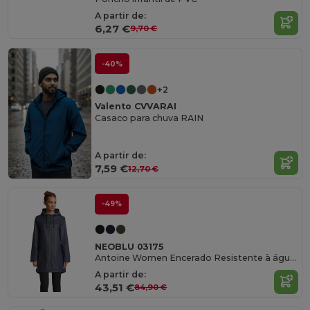
A partir de:
6,27 €
9,70 €
-40%
+2
Valento CVVARAI
Casaco para chuva RAIN
A partir de:
7,59 €
12,70 €
-49%
NEOBLU 03175
Antoine Women Encerado Resistente à água Para Senhora
A partir de:
43,51 €
84,90 €