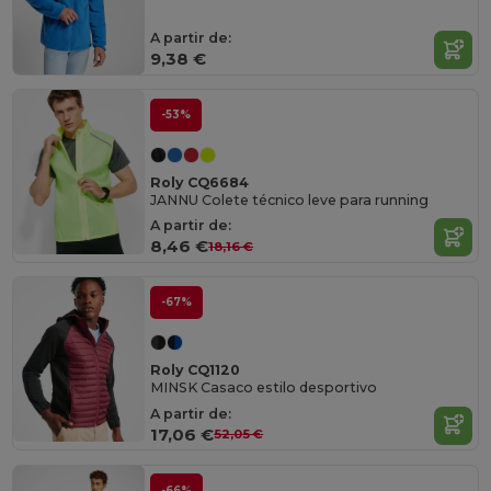
A partir de:
9,38 €
-53%
Roly CQ6684
JANNU Colete técnico leve para running
A partir de:
8,46 €
18,16 €
-67%
Roly CQ1120
MINSK Casaco estilo desportivo
A partir de:
17,06 €
52,05 €
-66%