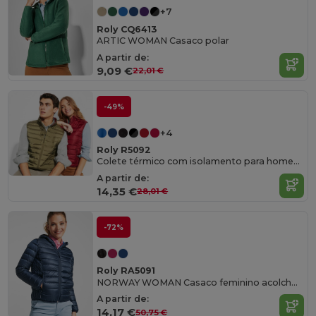
+7
Roly CQ6413
ARTIC WOMAN Casaco polar
A partir de:
9,09 €
22,01 €
-49%
+4
Roly R5092
Colete térmico com isolamento para homem "Oslo"
A partir de:
14,35 €
28,01 €
-72%
Roly RA5091
NORWAY WOMAN Casaco feminino acolchoado
A partir de:
14,17 €
50,75 €