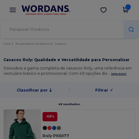
×
App Wordans
Obter app
Melhores preços na app!
Início
Roupa Básica | Acessórios
Casacos
Casacos Roly: Qualidade e Versatilidade para Personalizar
Descubra a gama completa de casacos Roly, uma referência em
vestuário básico e promocional. Com 49 opções dis…
Veja mais!
Classificar por
Filtrar
✓
49 resultados.
-68%
Roly PK5077