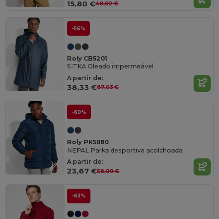
15,80 €
40,02 €
-56%
Roly CB5201
SITKA Oleado impermeável
A partir de:
38,33 €
87,03 €
-60%
Roly PK5080
NEPAL Parka desportiva acolchoada
A partir de:
23,67 €
58,99 €
-63%