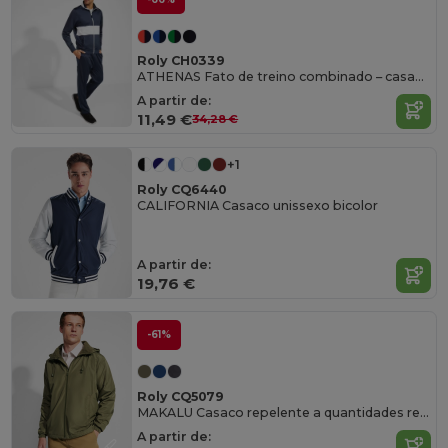
Roly CH0339
ATHENAS Fato de treino combinado – casaco + calça
A partir de:
11,49 €
34,28 €
+1
Roly CQ6440
CALIFORNIA Casaco unissexo bicolor
A partir de:
19,76 €
-61%
Roly CQ5079
MAKALU Casaco repelente a quantidades reduzidas de água
A partir de: