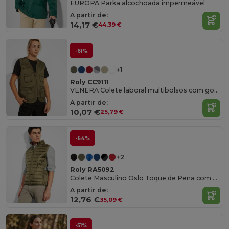
EUROPA Parka alcochoada impermeável
A partir de:
14,17 €
44,39 €
-61%
+1
Roly CC9111
VENERA Colete laboral multibolsos com gola em bico
A partir de:
10,07 €
25,79 €
-64%
+2
Roly RA5092
Colete Masculino Oslo Toque de Pena com Bolsa
A partir de:
12,76 €
35,09 €
-51%