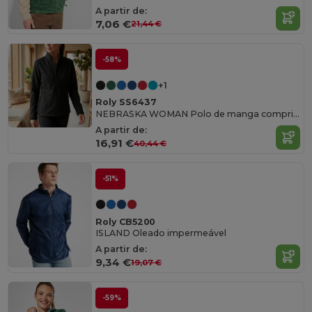
A partir de:
7,06 €
21,44 €
-58%
+1
Roly SS6437
NEBRASKA WOMAN Polo de manga comprida em padrão vigoré
A partir de:
16,91 €
40,44 €
-51%
Roly CB5200
ISLAND Oleado impermeável
A partir de:
9,34 €
19,07 €
-59%