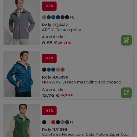
-69%
+6
Roly CQ6412
ARTIC Casaco polar
A partir de:
8,85 €
28,71 €
-72%
Roly RA5090
NORWAY Casaco masculino acolchoado
A partir de:
15,76 €
56,70 €
-67%
+1
Roly RA1099
Colete de Fleece com Gola Polo e Zíper Combinando