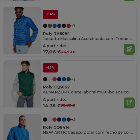
-64%
+1
Roly RA5094
Jaqueta Masculina Acolchoada com Toque de Pena
A partir de:
17,06 €
46,90 €
-63%
+1
Roly CQ5067
ALMANZOR Colete laboral multi-bolsos com bolso interior com velcro
A partir de:
14,35 €
38,79 €
+5
Roly CQ6414
NEW ARTIC Casaco polar com fecho de correr frontal