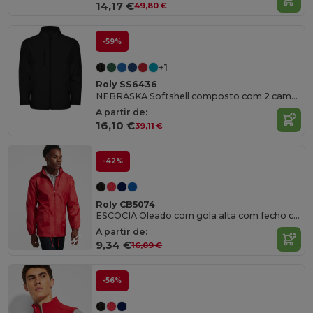
14,17 €
49,80 €
-59%
+1
Roly SS6436
NEBRASKA Softshell composto com 2 camadas
A partir de:
16,10 €
39,11 €
-42%
Roly CB5074
ESCOCIA Oleado com gola alta com fecho completo
A partir de:
9,34 €
16,09 €
-56%