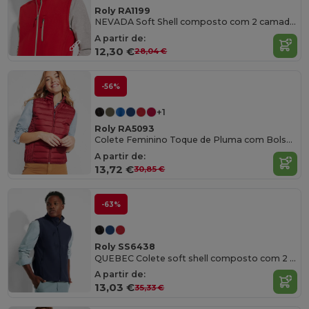
Roly RA1199
NEVADA Soft Shell composto com 2 camadas
A partir de:
12,30 €
28,04 €
-56%
+1
Roly RA5093
Colete Feminino Toque de Pluma com Bolsa de Transporte
A partir de:
13,72 €
30,85 €
-63%
Roly SS6438
QUEBEC Colete soft shell composto com 2 camadas
A partir de:
13,03 €
35,33 €