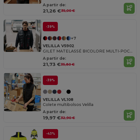
A partir de:
21,26 €
35,00 €
-39%
+7
VELILLA V5902
GILET MATELASSÉ BICOLORE MULTI-POCHES
A partir de:
21,73 €
35,80 €
-39%
VELILLA VL108
Colete multibolsos Velilla
A partir de:
19,97 €
32,90 €
-43%