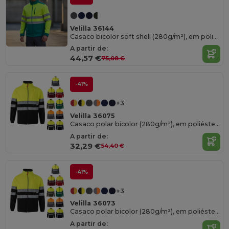
Velilla 36144
Casaco bicolor soft shell (280g/m²), em poliéster (96%) e elastano (4%)
A partir de:
44,57 €
75,08 €
-41%
+3
Velilla 36075
Casaco polar bicolor (280g/m²), em poliéster (100%)
A partir de:
32,29 €
54,40 €
-41%
+3
Velilla 36073
Casaco polar bicolor (280g/m²), em poliéster (100%)
A partir de: