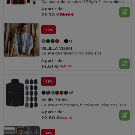
Casaco polar bicolor (220g/m²) em poliéster (100%)
A partir de:
22,30 €
36,68 €
-39%
+1
VELILLA V15901
Colete de trabalho multibolsos
A partir de:
14,61 €
24,00 €
-39%
+8
Velilla 36082
Colete acolchoado, bicolor multibolsos (120g/m²), em poliéster (100%)
A partir de:
22,80 €
37,51 €
-41%