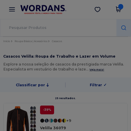
×
App Wordans
Obter app
Melhores preços na app!
Início
Roupa Básica | Acessórios
Casacos
Casacos Velilla: Roupa de Trabalho e Lazer em Volume
Explore a nossa seleção de casacos da prestigiada marca Velilla.
Especialista em vestuário de trabalho e laze…
Veja mais!
Classificar por
Filtrar
✓
25 resultados.
-39%
+9
Velilla 36079