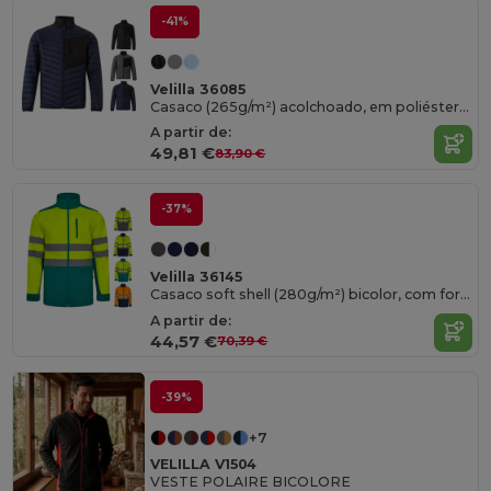
-41%
Velilla 36085
Casaco (265g/m²) acolchoado, em poliéster (100%)
A partir de:
49,81 €
83,90 €
-37%
Velilla 36145
Casaco soft shell (280g/m²) bicolor, com forro polar e membrana de TPU, em poliéster (96%) e elastano (4%)
A partir de:
44,57 €
70,39 €
-39%
+7
VELILLA V1504
VESTE POLAIRE BICOLORE