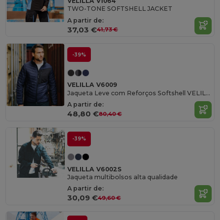
VELILLA V1064
TWO-TONE SOFTSHELL JACKET
A partir de:
37,03 €
41,73 €
-39%
VELILLA V6009
Jaqueta Leve com Reforços Softshell VELILLA
A partir de:
48,80 €
80,40 €
-39%
VELILLA V6002S
Jaqueta multibolsos alta qualidade
A partir de:
30,09 €
49,60 €