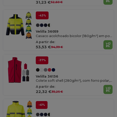
31,23 €
52,60 €
-43%
Velilla 36059
Casaco acolchoado bicolor (180g/m²) em poliéster (100%), com recobrimento de PU
A partir de:
53,53 €
94,39 €
-37%
Velilla 36136
Colete soft shell (280g/m²), com forro polar, em poliéster (94%) e elastano (6%)
A partir de:
22,32 €
35,25 €
-41%