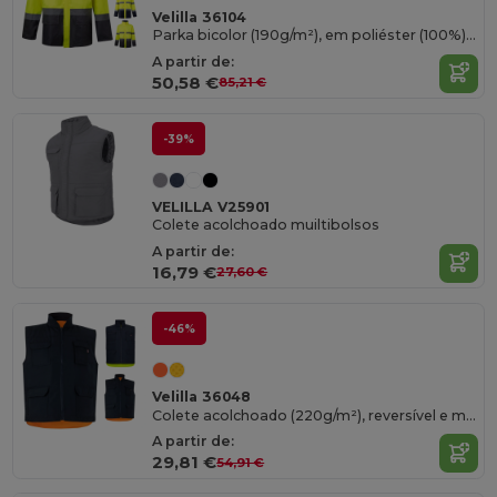
Velilla 36104
Parka bicolor (190g/m²), em poliéster (100%), com revestimento em PU
A partir de:
50,58 €
85,21 €
-39%
VELILLA V25901
Colete acolchoado muiltibolsos
A partir de:
16,79 €
27,60 €
-46%
Velilla 36048
Colete acolchoado (220g/m²), reversível e multibolsos, em poliéster (100%), com fecho de correr e puxador reversível
A partir de:
29,81 €
54,91 €