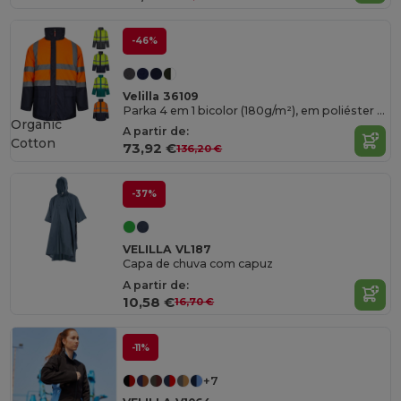
-46%
Velilla 36109
Parka 4 em 1 bicolor (180g/m²), em poliéster (100%) com revestimento de PU
Organic
A partir de:
Cotton
73,92 €
136,20 €
-37%
VELILLA VL187
Capa de chuva com capuz
A partir de:
10,58 €
16,70 €
-11%
+7