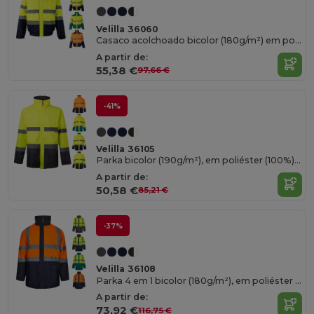
Velilla 36060
Casaco acolchoado bicolor (180g/m²) em poliéster (100%), com recobrimento de PU
A partir de:
55,38 €
97,66 €
-41%
Velilla 36105
Parka bicolor (190g/m²), em poliéster (100%), com revestimento em PU
A partir de:
50,58 €
85,21 €
-37%
Velilla 36108
Parka 4 em 1 bicolor (180g/m²), em poliéster (100%) com revestimento de PU
A partir de:
73,92 €
116,75 €