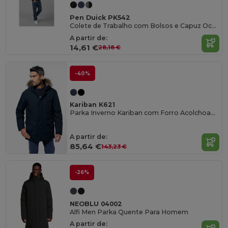
Pen Duick PK542
Colete de Trabalho com Bolsos e Capuz Oculto
A partir de:
14,61 €
28,18 €
-40%
Kariban K621
Parka Inverno Kariban com Forro Acolchoado
A partir de:
85,64 €
143,23 €
-26%
NEOBLU 04002
Alfi Men Parka Quente Para Homem
A partir de: