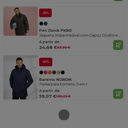
-61%
Pen Duick PK501
Jaqueta Impermeável com Capuz Oculto e Refletivos
A partir de:
24,68 €
63,90 €
-55%
Barents NORDIK
Parka para homens 3 em 1
A partir de:
59,07 €
130,25 €