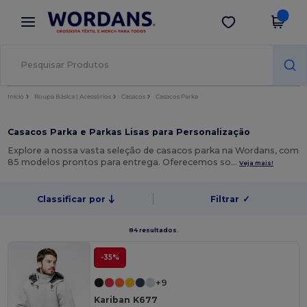
×
App Wordans
Obter app
Melhores preços na app!
Início
Roupa Básica | Acessórios
Casacos
Casacos Parka
Casacos Parka e Parkas Lisas para Personalização
Explore a nossa vasta seleção de casacos parka na Wordans, com
85 modelos prontos para entrega. Oferecemos so…
Veja mais!
Classificar por
Filtrar
✓
84 resultados.
-35%
+9
Kariban K677