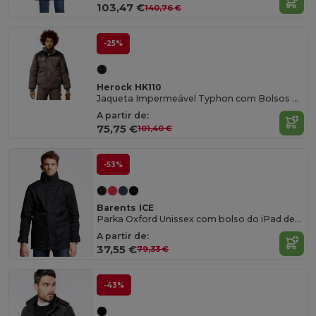
103,47 €
140,76 €
-25%
Herock HK110
Jaqueta Impermeável Typhon com Bolsos Funcionais
A partir de:
75,75 €
101,40 €
-53%
Barents ICE
Parka Oxford Unissex com bolso do iPad dentro
A partir de:
37,55 €
79,33 €
-43%