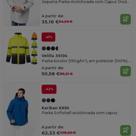
Jaqueta Parka Acolchoada com Capuz Oculto
A partir de:
35,16 €
54,50 €
-41%
Velilla 36104
Parka bicolor (190g/m²), em poliéster (100%), com revestimento em PU
A partir de:
50,58 €
85,21 €
-42%
Kariban K650
Parka Softshell acolchoada com capuz
A partir de:
62,33 €
108,00 €