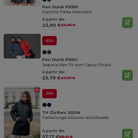
Pen Duick PK550
Esporte Parka Masculino
A partir de:
23,90 €
64,90 €
-52%
Pen Duick PK541
Jaqueta Slim Fit com Capuz Oculto
A partir de:
23,79 €
49,90 €
-35%
TH Clothes 30254
Parka longa unissexo acolchoada
A partir de:
57,17 €
88,41 €