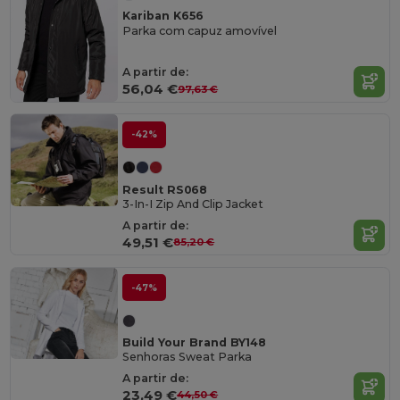
Kariban K656
Parka com capuz amovível
A partir de:
56,04 €
97,63 €
-42%
Result RS068
3-In-I Zip And Clip Jacket
A partir de:
49,51 €
85,20 €
-47%
Build Your Brand BY148
Senhoras Sweat Parka
A partir de:
23,49 €
44,50 €