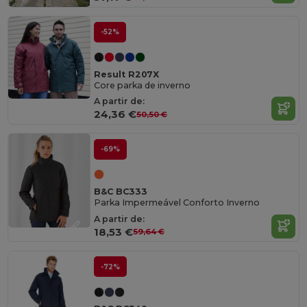
-52%
Result R207X
Core parka de inverno
A partir de:
24,36 €
50,50 €
-69%
B&C BC333
Parka Impermeável Conforto Inverno
A partir de:
18,53 €
59,64 €
-72%