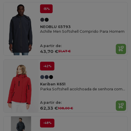
-15%
NEOBLU 03793
Achille Men Softshell Comprido Para Homem
A partir de:
43,70 €
51,47 €
-42%
Kariban K651
Parka Softshell acolchoada de senhora com capuz
A partir de:
62,33 €
108,00 €
-48%