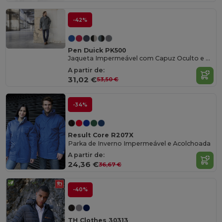
-42%
Pen Duick PK500
Jaqueta Impermeável com Capuz Oculto e Bolsos
A partir de:
31,02 €
53,50 €
-34%
Result Core R207X
Parka de Inverno Impermeável e Acolchoada
A partir de:
24,36 €
36,67 €
-40%
TH Clothes 30313