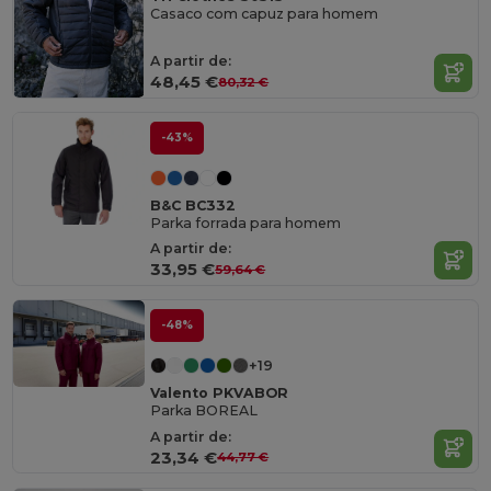
Casaco com capuz para homem
A partir de:
48,45 €
80,32 €
-43%
B&C BC332
Parka forrada para homem
A partir de:
33,95 €
59,64 €
-48%
+19
Valento PKVABOR
Parka BOREAL
A partir de:
23,34 €
44,77 €