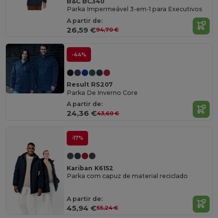
B&C BC340
Parka Impermeável 3-em-1 para Executivos
A partir de:
26,59 €
94,70 €
-44%
Result RS207
Parka De Inverno Core
A partir de:
24,36 €
43,60 €
-17%
Kariban K6152
Parka com capuz de material reciclado
A partir de:
45,94 €
55,24 €