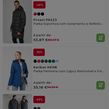
-40%
Proact PA223
Parka Esportiva com Isolamento e Refletivos
A partir de:
53,87 €
89,57 €
-35%
+1
Kariban K6108
Parka Feminina com Capuz Removível e Forro Acolchoado
A partir de:
35,16 €
54,50 €
-63%