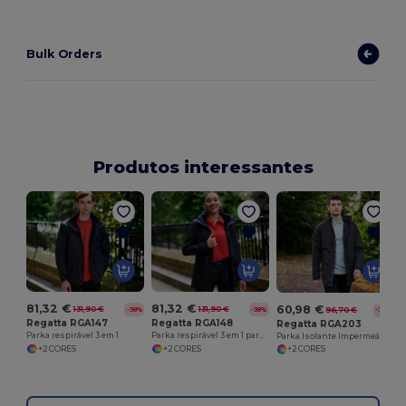
Bulk Orders
Produtos interessantes
81,32 €
81,32 €
60,98 €
131,90 €
131,90 €
-38%
96,70 €
-38%
-37%
Regatta RGA148
Regatta RGA147
Regatta RGA203
Parka respirável 3 em 1 para mulher
Parka respirável 3 em 1
Parka Isolante Impermeável de Alta Performance
+2 CORES
+2 CORES
+2 CORES