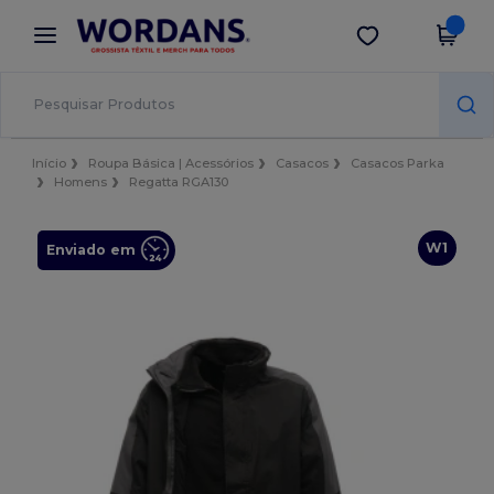
×
App Wordans
Obter app
Melhores preços na app!
Início
Roupa Básica | Acessórios
Casacos
Casacos Parka
Homens
Regatta RGA130
W1
Enviado em