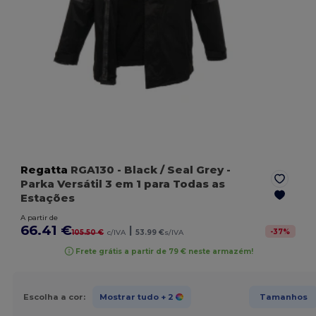
Regatta
RGA130
- Black / Seal Grey
-
Parka Versátil 3 em 1 para Todas as
Estações
A partir de
66.41 €
|
-
37
%
105.50 €
c/IVA
53.99 €
s/IVA
Frete grátis a partir de 79 € neste armazém!
Escolha a cor:
Mostrar tudo
+ 2
Tamanhos