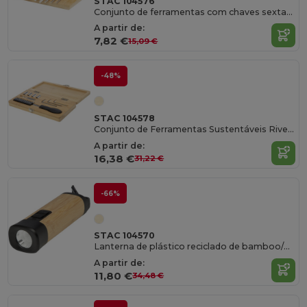
STAC 104576
Conjunto de ferramentas com chaves sextavadas em bamboo "Allen"
A partir de:
7,82 €
15,09 €
-48%
STAC 104578
Conjunto de Ferramentas Sustentáveis Rivet 19 Peças
A partir de:
16,38 €
31,22 €
-66%
STAC 104570
Lanterna de plástico reciclado de bamboo/RCS com mosquetão "Kuma"
A partir de:
11,80 €
34,48 €