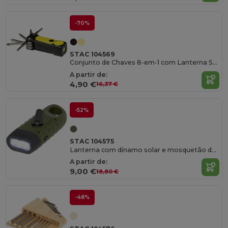
-70%
STAC 104569
Conjunto de Chaves 8-em-1 com Lanterna Sustentável
A partir de:
4,90 €
16,37 €
-52%
STAC 104575
Lanterna com dínamo solar e mosquetão de plástico reciclado "Helios"
A partir de:
9,00 €
18,80 €
-48%