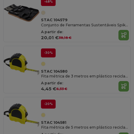
-48%
STAC 104579
Conjunto de Ferramentas Sustentáveis Spike com Bolsa de Cortiça
A partir de:
20,01 €
38,18 €
-30%
STAC 104580
Fita métrica de 3 metros em plástico reciclado RCS "Rule"
A partir de:
4,45 €
6,33 €
-20%
STAC 104581
Fita métrica de 5 metros em plástico reciclado RCS "Rule"