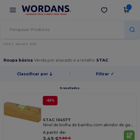
×
App Wordans
Obter app
Melhores preços na app!
Início
Marcas
STAC
Roupa básica
Venda por atacado e a retalho
STAC
Classificar por
Filtrar
✓
9 resultados.
-65%
STAC 104577
Nível de bolha de bambu com abridor de garrafas "Flush"
A partir de:
3,49 €
9,88 €