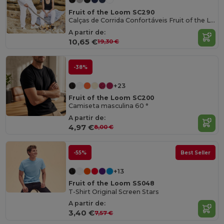
Fruit of the Loom SC290
Calças de Corrida Confortáveis Fruit of the Loom
A partir de:
10,65 €
19,30 €
-38%
+23
Fruit of the Loom SC200
Camiseta masculina 60 °
A partir de:
4,97 €
8,00 €
-55%
Best Seller
+13
Fruit of the Loom SS048
T-Shirt Original Screen Stars
A partir de:
3,40 €
7,57 €