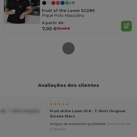
+9
Fruit of the Loom SC280
Piqué Polo Masculino
A partir de:
7,05 €
15,40 €
Avaliações dos clientes
★ ★ ★ ★ ★
48 - T-Shirt Original
Fruit of the Loom SC6 - T-Shirt Original
Screen Stars
Artigos de excelente qualidade
Traduzido de
Français