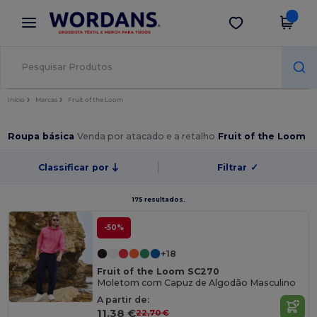
×
App Wordans
Obter app
Melhores preços na app!
Início
Marcas
Fruit of the Loom
Roupa básica
Venda por atacado e a retalho
Fruit of the Loom
Classificar por
Filtrar
✓
175 resultados.
-50%
+18
Fruit of the Loom SC270
Moletom com Capuz de Algodão Masculino
A partir de:
11,38 €
22,70 €