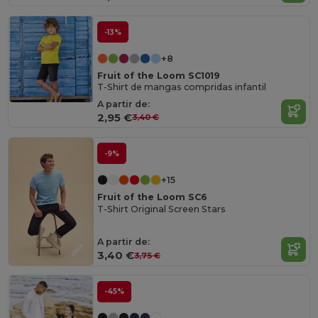
-13%
+8
Fruit of the Loom SC1019
T-Shirt de mangas compridas infantil
A partir de:
2,95 €
3,40 €
-9%
+15
Fruit of the Loom SC6
T-Shirt Original Screen Stars
A partir de:
3,40 €
3,75 €
-45%