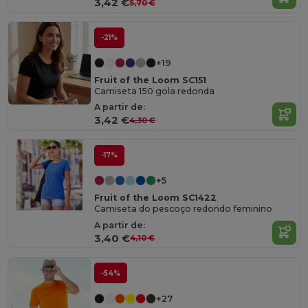
3,42 €
5,70 €
-21%
+19
Fruit of the Loom SC151
Camiseta 150 gola redonda
A partir de:
3,42 €
4,30 €
-17%
+5
Fruit of the Loom SC1422
Camiseta do pescoço redondo feminino
A partir de:
3,40 €
4,10 €
-54%
+27