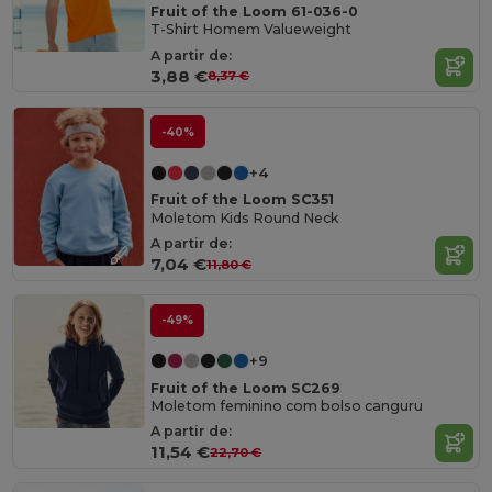
Fruit of the Loom 61-036-0
T-Shirt Homem Valueweight
A partir de:
3,88 €
8,37 €
-40%
+4
Fruit of the Loom SC351
Moletom Kids Round Neck
A partir de:
7,04 €
11,80 €
-49%
+9
Fruit of the Loom SC269
Moletom feminino com bolso canguru
A partir de:
11,54 €
22,70 €