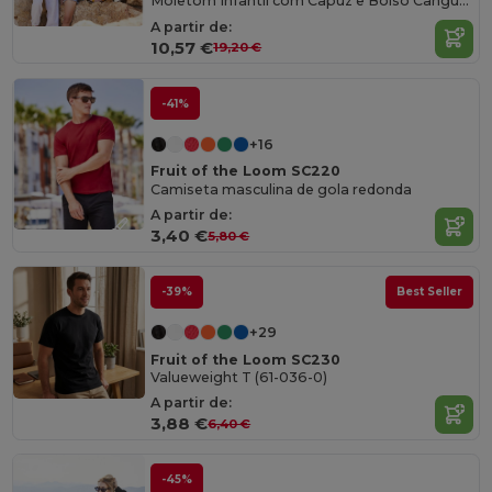
Moletom Infantil com Capuz e Bolso Canguru
A partir de:
10,57 €
19,20 €
-41%
+16
Fruit of the Loom SC220
Camiseta masculina de gola redonda
A partir de:
3,40 €
5,80 €
-39%
Best Seller
+29
Fruit of the Loom SC230
Valueweight T (61-036-0)
A partir de:
3,88 €
6,40 €
-45%