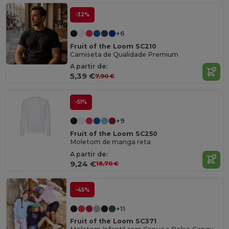
-32%
+6
Fruit of the Loom SC210
Camiseta de Qualidade Premium
A partir de:
5,39 €
7,90 €
-51%
+9
Fruit of the Loom SC250
Moletom de manga reta
A partir de:
9,24 €
18,70 €
-45%
+11
Fruit of the Loom SC371