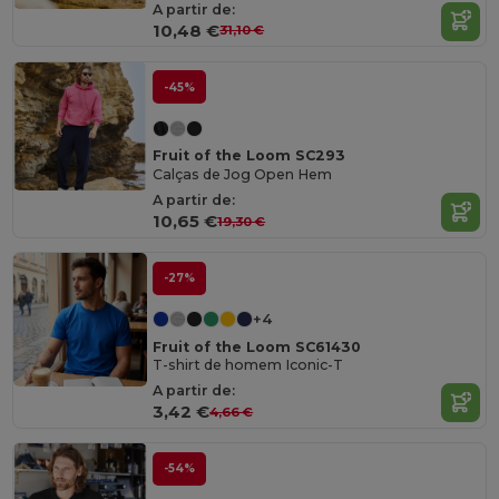
A partir de:
10,48 €
31,10 €
-45%
Fruit of the Loom SC293
Calças de Jog Open Hem
A partir de:
10,65 €
19,30 €
-27%
+4
Fruit of the Loom SC61430
T-shirt de homem Iconic-T
A partir de:
3,42 €
4,66 €
-54%