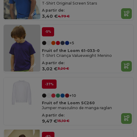
T-Shirt Original Screen Stars
A partir de:
3,40 €
4,79 €
-5%
+5
Fruit of the Loom 61-033-0
T-Shirt Criança Valueweight Menino
A partir de:
3,02 €
3,20 €
-37%
+10
Fruit of the Loom SC260
Jumper masculino de manga raglan
A partir de:
9,47 €
15,10 €
-8%