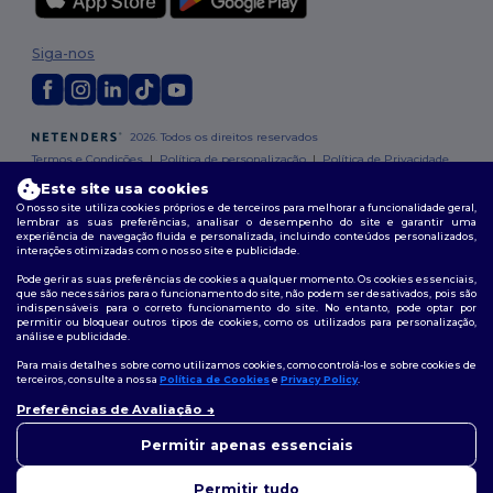
Siga-nos
2026. Todos os direitos reservados
Termos e Condições
|
Política de personalização
|
Política de Privacidade
|
Política de cookies
|
Mapa do Site
Este site usa cookies
O nosso site utiliza cookies próprios e de terceiros para melhorar a funcionalidade geral,
lembrar as suas preferências, analisar o desempenho do site e garantir uma
experiência de navegação fluida e personalizada, incluindo conteúdos personalizados,
interações otimizadas com o nosso site e publicidade.
Pode gerir as suas preferências de cookies a qualquer momento. Os cookies essenciais,
que são necessários para o funcionamento do site, não podem ser desativados, pois são
indispensáveis para o correto funcionamento do site. No entanto, pode optar por
permitir ou bloquear outros tipos de cookies, como os utilizados para personalização,
análise e publicidade.
Para mais detalhes sobre como utilizamos cookies, como controlá-los e sobre cookies de
terceiros, consulte a nossa
Política de Cookies
e
Privacy Policy
.
Preferências de Avaliação
👋
Olá
Se tiver alguma dúvida ou
Permitir apenas essenciais
questão, pode contactar-nos a
qualquer momento. O nosso
Permitir tudo
chatbot está aqui para ajudar.