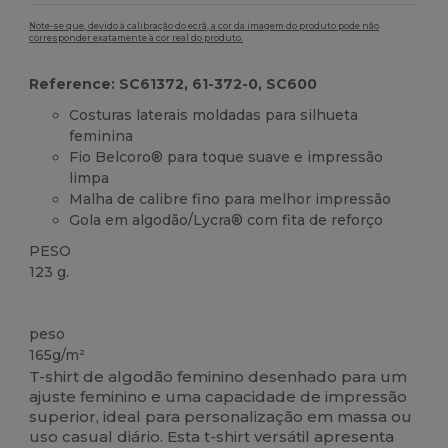
Note-se que, devido à calibração do ecrã, a cor da imagem do produto pode não
corresponder exatamente à cor real do produto.
Reference: SC61372, 61-372-0, SC600
Costuras laterais moldadas para silhueta
feminina
Fio Belcoro® para toque suave e impressão
limpa
Malha de calibre fino para melhor impressão
Gola em algodão/Lycra® com fita de reforço
PESO
123 g.
Orgânico
Customizável
peso
165g/m²
T-shirt de algodão feminino desenhado para um
ajuste feminino e uma capacidade de impressão
superior, ideal para personalização em massa ou
uso casual diário. Esta t-shirt versátil apresenta