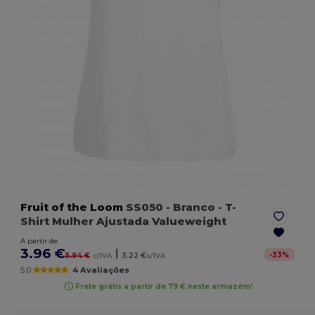
Fruit of the Loom
SS050
- Branco
- T-
Shirt Mulher Ajustada Valueweight
A partir de
3.96 €
|
-
33
%
5.94 €
c/IVA
3.22 €
s/IVA
5.0
4 Avaliações
Frete grátis a partir de 79 € neste armazém!