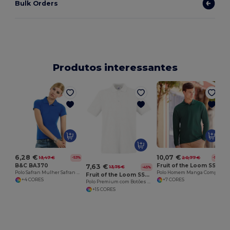
Bulk Orders
Produtos interessantes
6,28 €
10,07 €
13,47 €
20,77 €
-53%
-52%
B&C BA370
Fruit of the Loom SS258
7,63 €
13,75 €
-45%
Polo Safran Mulher Safran Pure Women
Polo Homem Manga Comprida Premium
Fruit of the Loom SS255
+4 CORES
+7 CORES
Polo Premium com Botões Personalizados
+15 CORES