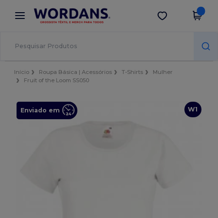
×
App Wordans
Obter app
Melhores preços na app!
Início
Roupa Básica | Acessórios
T-Shirts
Mulher
Fruit of the Loom SS050
W1
Enviado em