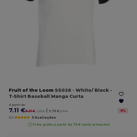
Fruit of the Loom
SS026
- White/ Black
-
T-Shirt Baseball Manga Curta
A partir de
7.11 €
|
-
11
%
8.01 €
c/IVA
5.78 €
s/IVA
5.0
3 Avaliações
Frete grátis a partir de 79 € neste armazém!