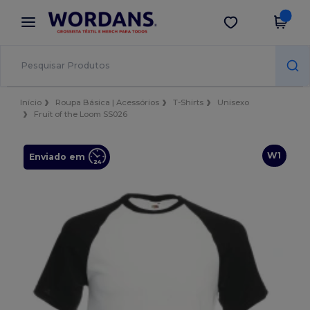
×
App Wordans
Obter app
Melhores preços na app!
Início
Roupa Básica | Acessórios
T-Shirts
Unisexo
Fruit of the Loom SS026
W1
Enviado em