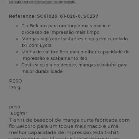
corresponder exatamente à cor real do produto.
Reference: SC61026, 61-026-0, SC237
Fio Belcoro para um toque mais macio e
processo de impressão mais limpo
Mangas raglã contrastantes e gola em canelado
1x1 com Lycra
Malha de calibre fino para melhor capacidade de
impressão e acabamento liso
Costura dupla no decote, mangas e bainha para
maior durabilidade
PESO
174 g.
Customizável
peso
160g/m²
T-shirt de basebol de manga curta fabricada com
fio Belcoro para um toque mais macio e uma
melhor capacidade de impressão. Esta t-shirt
com mangas raglã contrastantes oferece um