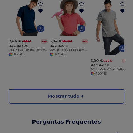
7,44 €
5,04 €
21,55 €
12,48 €
-65%
-60%
B&C BA305
B&C B301B
Polo Piqué Homem Heavymill
Camisa Polo Clássica com Gola e Punhos em Malha
+1 CORES
+1 CORES
5,90 €
7,96 €
-26%
B&C BA108
T-Shirt Gola V Exact V-Neck
+7 CORES
Mostrar tudo
Perguntas Frequentes