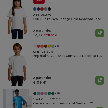
-39%
ATF 03274
Lou T Shirt Para Criança Gola Redonda Fabricada Na França
A partir de:
12,13 €
20,00 €
+8
SOL'S 11770
Imperial KIDS T Shirt Com Gola Redonda Para Criança
A partir de:
4,08 €
+19
Just Cool JC001J
Camiseta infantil respirável Neoteric ™