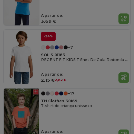
A partir de:
3,69 €
-24%
+7
SOL'S 01183
REGENT FIT KIDS T Shirt De Gola Redonda Para Criança
A partir de:
2,15 €
2,82 €
+17
TH Clothes 30169
T-shirt de criança unissexo
A partir de: