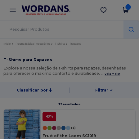
×
App Wordans
Obter app
Melhores preços na app!
Início
Roupa Básica | Acessórios
T-Shirts
Rapazes
T-Shirts para Rapazes
Explore a nossa seleção de t-shirts para rapazes, desenhadas
para oferecer o máximo conforto e durabilidade. …
Veja mais!
Classificar por
Filtrar
✓
79 resultados.
-13%
+8
Fruit of the Loom SC1019