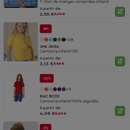
T-Shirt de mangas compridas infantil
A partir de:
2,95 €
3,40 €
-8%
+29
JHK JK154
Camiseta infantil 155
A partir de:
3,13 €
3,40 €
-22%
+11
B&C BC151
Camiseta infantil 100% algodão
A partir de:
4,06 €
5,20 €
-5%