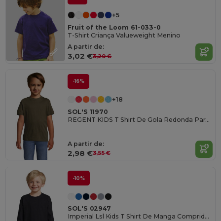
+5
Fruit of the Loom 61-033-0
T-Shirt Criança Valueweight Menino
A partir de:
3,02 €
3,20 €
-16%
+18
SOL'S 11970
REGENT KIDS T Shirt De Gola Redonda Para Criança
A partir de:
2,98 €
3,55 €
-10%
SOL'S 02947
Imperial Lsl Kids T Shirt De Manga Comprida Para Criança