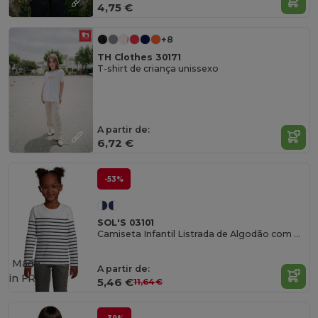
4,75 €
+8
TH Clothes 30171
T-shirt de criança unissexo
A partir de:
6,72 €
-53%
SOL'S 03101
Camiseta Infantil Listrada de Algodão com Mangas Longas
Made
A partir de:
in
FR
5,46 €
11,64 €