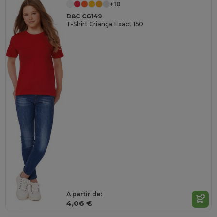
+10
B&C CG149
T-Shirt Criança Exact 150
A partir de:
4,06 €