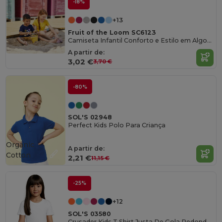
-18%
+13
Fruit of the Loom SC6123
Camiseta Infantil Conforto e Estilo em Algodão
A partir de:
3,02 €
3,70 €
-80%
SOL'S 02948
Perfect Kids Polo Para Criança
Organic
A partir de:
Cotton
2,21 €
11,15 €
-25%
+12
SOL'S 03580
Crusader Kids T Shirt Justa De Gola Redonda Para Homem