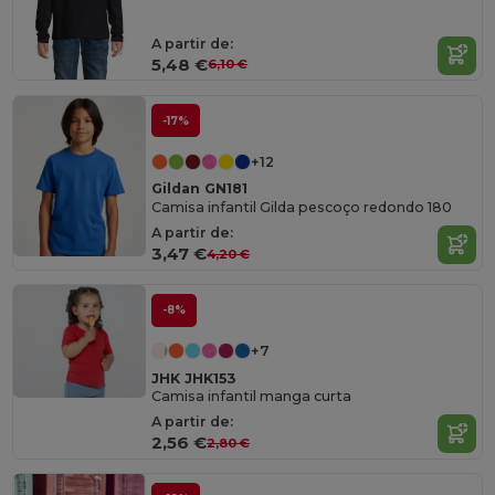
A partir de:
5,48 €
6,10 €
-17%
+12
Gildan GN181
Camisa infantil Gilda pescoço redondo 180
A partir de:
3,47 €
4,20 €
-8%
+7
JHK JHK153
Camisa infantil manga curta
A partir de:
2,56 €
2,80 €