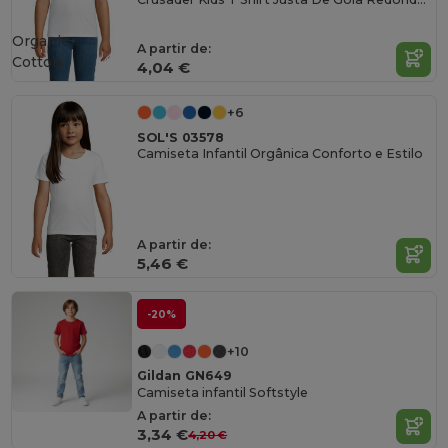
Organic
A partir de:
Cotton
4,04 €
+6
SOL'S 03578
Camiseta Infantil Orgânica Conforto e Estilo
A partir de:
5,46 €
-20%
+10
Gildan GN649
Camiseta infantil Softstyle
A partir de:
3,34 €
4,20 €