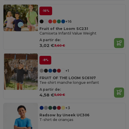
-16%
+16
Fruit of the Loom SC231
Camiseta Infantil Value Weight
A partir de:
3,02 €
3,60 €
-8%
+1
FRUIT OF THE LOOM SC6107
Tee-shirt manche longue enfant
A partir de:
4,58 €
5,00 €
+3
Radsow by Uneek UC306
T-shirt de crianças