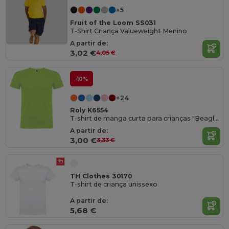
+5
Fruit of the Loom SS031
T-Shirt Criança Valueweight Menino
A partir de:
3,02 €
4,05 €
-10%
+24
Roly K6554
T-shirt de manga curta para crianças "Beagle"
A partir de:
3,00 €
3,33 €
TH Clothes 30170
T-shirt de criança unissexo
A partir de:
5,68 €