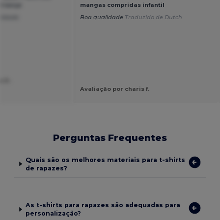
Criança
mangas compridas infantil
alidade
Boa qualidade
Traduzido de Dutch
a D.
Avaliação por charis f.
Perguntas Frequentes
Quais são os melhores materiais para t-shirts
de rapazes?
As t-shirts para rapazes são adequadas para
personalização?