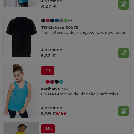
A partir de:
6,42 €
+3
TH Clothes 30275
T-shirt técnica de manga curta em poliéster para criança
A partir de:
5,32 €
-41%
Kariban K362
Colete Feminino de Algodão Confortável
A partir de:
5,39 €
9,18 €
-25%