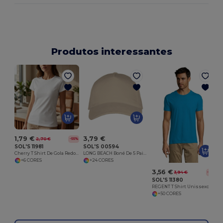
Produtos interessantes
1,79 €
3,79 €
2,70 €
-55%
SOL'S 11981
SOL'S 00594
Cherry T Shirt De Gola Redonda Para Menina
LONG BEACH Boné De 5 Painéis
+6 CORES
+24 CORES
3,56 €
3,94 €
-10%
SOL'S 11380
REGENT T Shirt Unissexo De Gola Redonda
+50 CORES