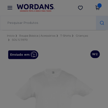
×
App Wordans
Obter app
Melhores preços na app!
Início
Roupa Básica | Acessórios
T-Shirts
Crianças
SOL'S 11970
W2
Enviado em