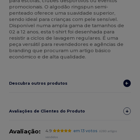
para escolas, clubes desportivos ou eventos
promocionais. O algodão ringspun semi-
penteado oferece uma suavidade superior,
sendo ideal para crianças com pele sensível.
Disponível numa ampla gama de tamanhos de
02 a 12 anos, esta t-shirt foi desenhada para
resistir a ciclos de lavagem regulares. É uma
peça versátil para revendedores e agências de
branding que procuram um artigo básico
económico e de alta qualidade.
Descubra outros produtos
Avaliações de Clientes do Produto
Avaliação:
4.9
em 13 votos
6280 artigos
vendidos