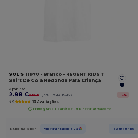
SOL'S
11970
- Branco
- REGENT KIDS T
Shirt De Gola Redonda Para Criança
A partir de
2.98 €
|
-
16
%
3.55 €
c/IVA
2.42 €
s/IVA
4.9
13 Avaliações
Frete grátis a partir de 79 € neste armazém!
Escolha a cor:
Mostrar tudo
+ 23
Tamanhos