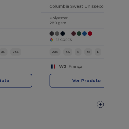
Columbia Sweat Unissexo De Gola Redonda
Polyester
280 gsm
+12 CORES
XL
2XL
2XS
XS
S
M
L
XL
W2
França
duto
Ver Produto