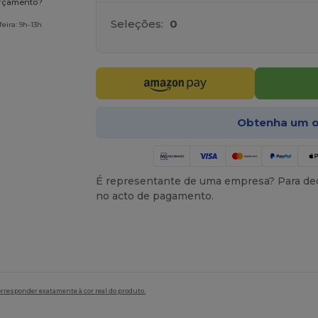
orçamento?
Seleções:
0
eira: 9h-13h
Obtenha um o
É representante de uma empresa? Para ded
no acto de pagamento.
orresponder exatamente à cor real do produto.