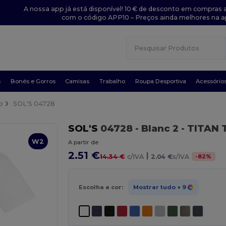
A nossa app já está disponível! 10 € de desconto em compras a
com o código APP10 – Preços ainda melhores na a
s
Bonés e Gorros
Camisas
Trabalho
Roupa Desportiva
Acessório
o
SOL'S 04728
SOL'S
04728
- Blanc 2
- TITAN 
W2
A partir de
2.51 €
|
-
82
%
14.34 €
c/IVA
2.04 €
s/IVA
Escolha a cor:
Mostrar tudo
+ 9