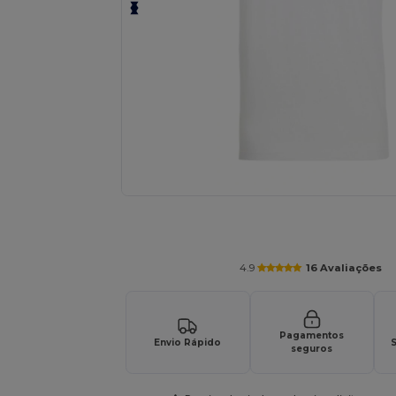
Personalize o seu produto onli
4.9
16 Avaliações
Pagamentos
Envio Rápido
S
seguros