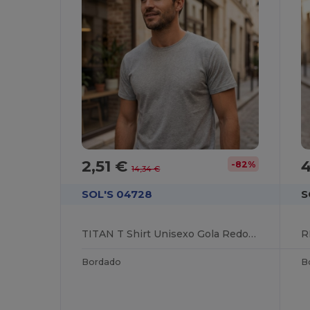
2,51 €
4
-82%
14,34 €
SOL'S 04728
S
TITAN T Shirt Unisexo Gola Redonda
Bordado
B