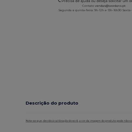
Precisa de ajuda ou deseja solicitar um 
Contato
vendas@wordans.pt
Segunda a quinta-feira: 9h-12h e 13h-16h30 Sexta-f
Descrição do produto
Note-se que, devido à calibração do ecrã, a cor da imagem do produto pode não c