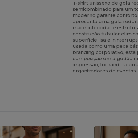
T-shirt unissexo de gola 
semicombinado para um t
moderno garante conforto p
apresenta uma gola redond
maior integridade estrutu
construção tubular elimin
superfície lisa e ininterrup
usada como uma peça bási
branding corporativo, esta
composição em algodão rin
impressão, tornando-a uma
organizadores de eventos.
Personalize-
O!