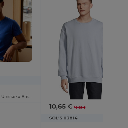
Epic T Shirt Cintada Unissexo Em Jersey De Gola Redonda
10,65 €
-3%
10,95 €
SOL'S 03814