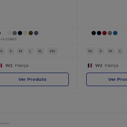
+5 CORES
XS
S
M
L
XL
2XL
XS
S
M
L
W2
França
W2
França
Ver Produto
Ver Pro
vendidos