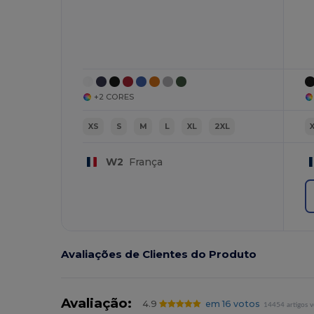
+2 CORES
XS
S
M
L
XL
2XL
W2
França
Avaliações de Clientes do Produto
Avaliação:
4.9
em 16 votos
14454 artigos 