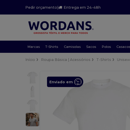
Pedir orçamento
|
Entrega em 24-48h
Marcas
T-Shirts
Camisolas
Sacos
Polos
Casaco
Início
Roupa Básica | Acessórios
T-Shirts
Unisex
Enviado em