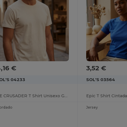
,16 €
3,52 €
OL'S 04233
SOL'S 03564
RE CRUSADER T Shirt Unisexo Gola Redonda
ordado
Jersey