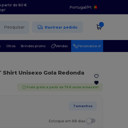
 partir de 80 €
Portugal
/
Pt
pp!
Pesquisar
Rastrear pedido
s
Otros
Brindes promo
Vendas
Personaliza-o!
T Shirt Unisexo Gola Redonda
Frete grátis a partir de 79 € neste armazém!
Tamanhos
Estoque em 88 dias