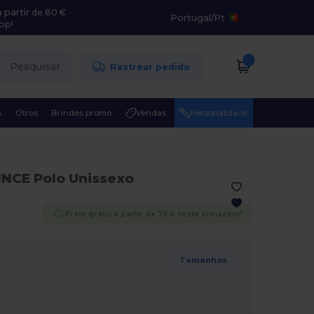
 partir de 80 €
Portugal
/
Pt
pp!
Pesquisar
Rastrear pedido
s
Otros
Brindes promo
Vendas
Personaliza-o!
INCE Polo Unissexo
Frete grátis a partir de 79 € neste armazém!
Tamanhos