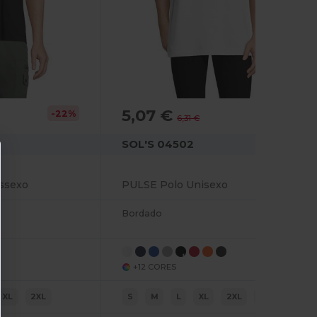
5,07 €
-22%
-20%
6,31 €
SOL'S 04502
ssexo
PULSE Polo Unisexo
Bordado
+12 CORES
XL
2XL
S
M
L
XL
2XL
3XL