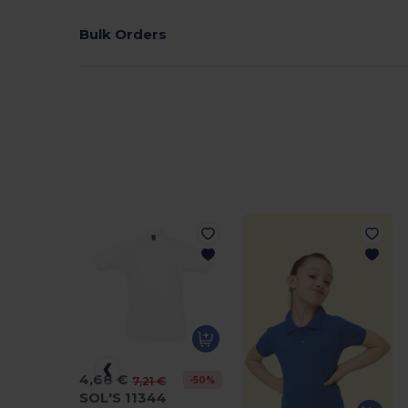
Bulk Orders
4,68 €
-50%
7,21 €
SOL'S 11344