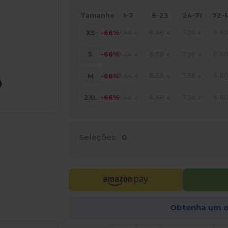
Tamanho
1-7
8-23
24-71
72-
9.44
8.68
7.56
6.8
XS
-66%
€
€
€
9.44
8.68
7.56
6.8
S
-66%
€
€
€
9.44
8.68
7.56
6.8
M
-66%
€
€
€
9.44
8.68
7.56
6.8
2XL
-66%
€
€
€
Seleções:
0
a os seus produtos
Obtenha um o