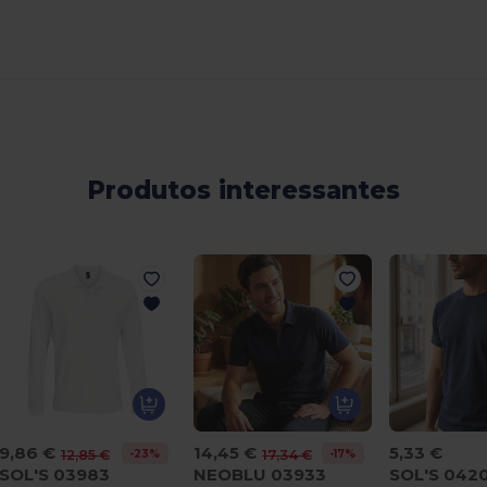
Produtos interessantes
9,86 €
14,45 €
5,33 €
-23%
-17%
12,85 €
17,34 €
SOL'S 03983
NEOBLU 03933
SOL'S 042