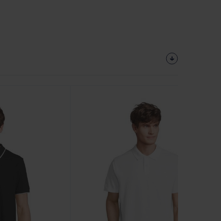
Personalize-
O!