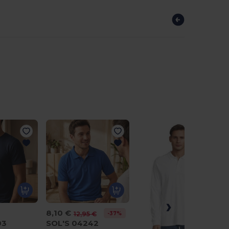
8,10 €
-37%
12,95 €
03
SOL'S 04242