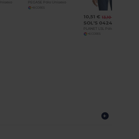
Unisexo
PEGASE Pólo Unisexo
+8 CORES
10,51 €
-20%
13,10 €
SOL'S 04241
PLANET LSL Pólo Unisexo De Mangas Compridas
+6 CORES