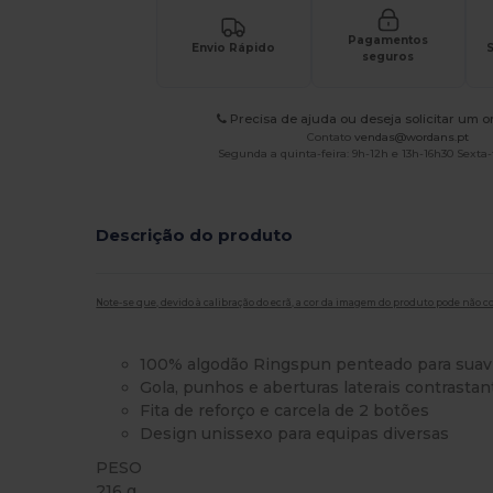
Pagamentos
Envio Rápido
S
seguros
Precisa de ajuda ou deseja solicitar um 
Contato
vendas@wordans.pt
Segunda a quinta-feira: 9h-12h e 13h-16h30 Sexta-f
Descrição do produto
Note-se que, devido à calibração do ecrã, a cor da imagem do produto pode não c
100% algodão Ringspun penteado para suav
Gola, punhos e aberturas laterais contrastan
Fita de reforço e carcela de 2 botões
Design unissexo para equipas diversas
PESO
216 g.