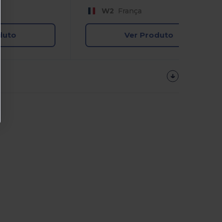
W2
França
duto
Ver Produto