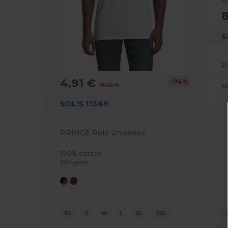
8
S
P
4,91 €
-74%
18,92 €
M
SOL'S 11369
PRINCE Polo Unissexo
100% cotton
190 gsm
XS
S
M
L
XL
2XL