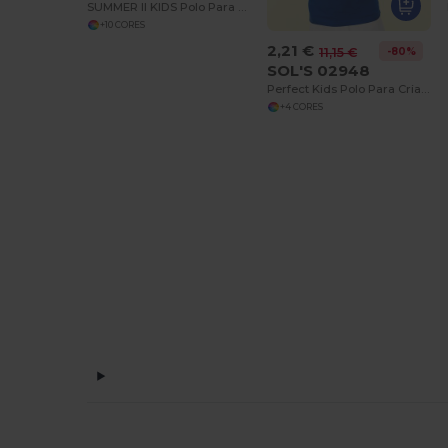
SUMMER II KIDS Polo Para Criança
+10 CORES
2,21 €
-80%
11,15 €
SOL'S 02948
Perfect Kids Polo Para Criança
+4 CORES