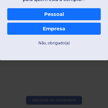
W2
França
W2
França
Pessoal
Ver Produto
Ver Pro
Empresa
Não, obrigado(a)
dos
Adicionar um comentário