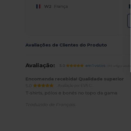
W2
França
Avaliações de Clientes do Produto
Avaliação:
5.0
em 1 votos
393 artigos vendi
Encomenda recebida! Qualidade superior
5.0
Avaliação por EVA C.
T-shirts, pólos e bonés no topo da gama
Traduzido de Français