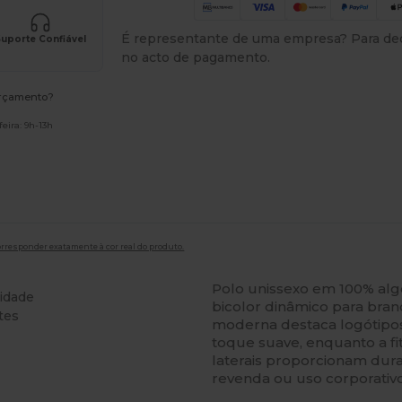
É representante de uma empresa? Para ded
uporte Confiável
no acto de pagamento.
orçamento?
eira: 9h-13h
orresponder exatamente à cor real do produto.
Polo unissexo em 100% al
idade
bicolor dinâmico para bran
tes
moderna destaca logótipos
toque suave, enquanto a fi
laterais proporcionam dur
revenda ou uso corporativo