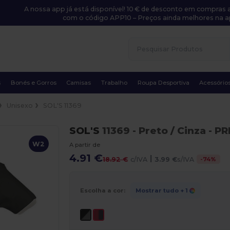
A nossa app já está disponível! 10 € de desconto em compras a
com o código APP10 – Preços ainda melhores na a
s
Bonés e Gorros
Camisas
Trabalho
Roupa Desportiva
Acessório
Unisexo
SOL'S 11369
SOL'S
11369
- Preto / Cinza
- PR
W2
A partir de
4.91 €
|
-
74
%
18.92 €
c/IVA
3.99 €
s/IVA
Escolha a cor:
Mostrar tudo
+ 1