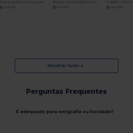
Prime Lsl Pólo Unisexo Manga Comprida Polialgodão
RELAX OSCAR MEN Polo Em Jersey Mercerizado Para Homem
TUNER T Shirt 
+8 CORES
+4 CORES
+10 CORES
Mostrar tudo
Perguntas Frequentes
É adequado para serigrafia ou bordado?