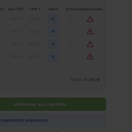
143
144-287
288 +
Mais
Stock
Quantidade
+
0
5.67
4.91
0
€
€
€
+
0
5.67
4.91
0
€
€
€
+
0
5.67
4.91
0
€
€
€
+
0
5.67
4.91
0
€
€
€
Total:
0.00 €
Adicionar ao Carrinho
rçamento expresso