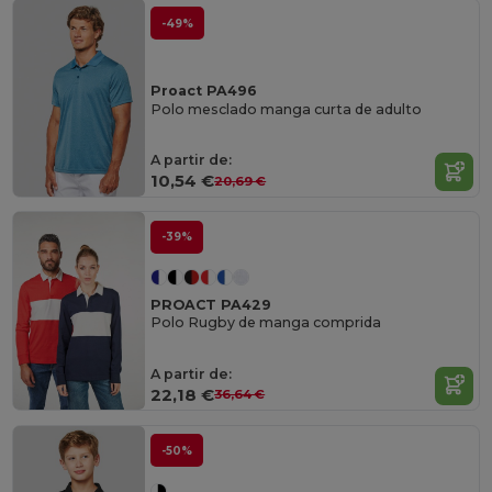
-49%
Proact PA496
Polo mesclado manga curta de adulto
A partir de:
10,54 €
20,69 €
-39%
PROACT PA429
Polo Rugby de manga comprida
A partir de:
22,18 €
36,64 €
-50%