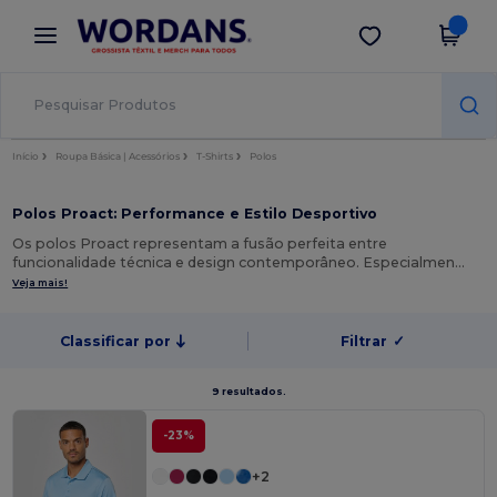
×
App Wordans
Obter app
Melhores preços na app!
Início
Roupa Básica | Acessórios
T-Shirts
Polos
Polos Proact: Performance e Estilo Desportivo
Os polos Proact representam a fusão perfeita entre
funcionalidade técnica e design contemporâneo. Especialmen…
Veja mais!
Classificar por
Filtrar
✓
9 resultados.
-23%
+2