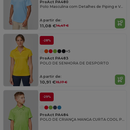
ProAct PA480
Polo Masculina com Detalhes de Piping e Ventilação
A partir de:
11,08 €
14,47 €
-28%
+5
ProAct PA483
POLO DE SENHORA DE DESPORTO
A partir de:
10,91 €
15,17 €
-29%
ProAct PA484
POLO DE CRIANÇA MANGA CURTA COOL PLUS®