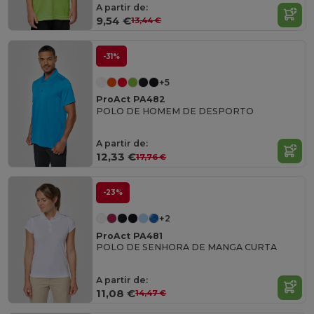
A partir de:
9,54 €
13,44 €
-31%
+5
ProAct PA482
POLO DE HOMEM DE DESPORTO
A partir de:
12,33 €
17,76 €
-23%
+2
ProAct PA481
POLO DE SENHORA DE MANGA CURTA
A partir de:
11,08 €
14,47 €