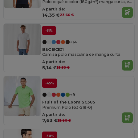
Polo piqué bicolor (180g/m²) manga curta, em algodão (60%) e poliéster (40%)
A partir de:
14,35 €
23,60 €
-61%
+14
B&C BCID1
Camisa polo masculina de manga curta
A partir de:
5,14 €
13,30 €
-45%
+9
Fruit of the Loom SC385
Premium Polo (63-218-0)
A partir de:
7,63 €
13,80 €
-30%