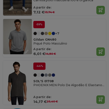
Camisa polo masculina 100% orgânica
A partir de:
7,12 €
13,74 €
-59%
+7
Gildan GN480
Piqué Polo Masculino
A partir de:
6,01 €
14,80 €
-44%
SOL'S 01708
PHOENIX MEN Polo De Algodão E Elastano Para Homem
A partir de:
14,17 €
25,40 €