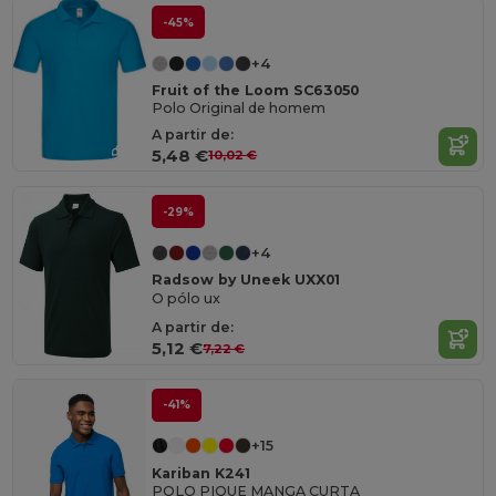
-45%
+4
Fruit of the Loom SC63050
Polo Original de homem
A partir de:
5,48 €
10,02 €
-29%
+4
Radsow by Uneek UXX01
O pólo ux
A partir de:
5,12 €
7,22 €
-41%
+15
Kariban K241
POLO PIQUE MANGA CURTA