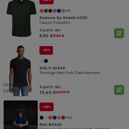
-24%
+11
Radsow by Uneek UC101
Classic Poloshirt
A partir de:
5,52 €
7,22 €
-35%
SOL'S 02949
Prestige Men Polo Para Homem
Organic
A partir de:
Cotton
13,43 €
20,77 €
-48%
+14
B&C BC400