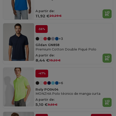
A partir de:
11,92 €
20,29 €
-56%
+3
Gildan GN858
Premium Cotton Double Piqué Polo
A partir de:
8,44 €
19,20 €
-47%
+6
Roly PO0404
MONZHA Polo técnico de manga curta
A partir de:
5,10 €
9,59 €