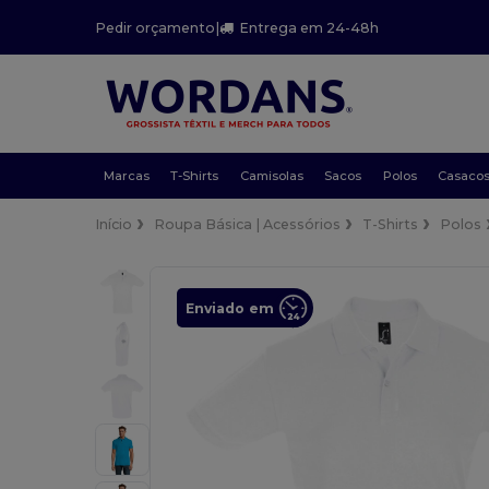
Pedir orçamento
|
Entrega em 24-48h
Marcas
T-Shirts
Camisolas
Sacos
Polos
Casaco
Início
Roupa Básica | Acessórios
T-Shirts
Polos
Enviado em