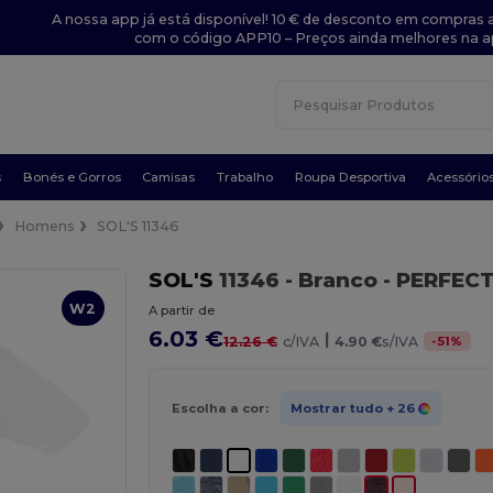
A nossa app já está disponível! 10 € de desconto em compras a
com o código APP10 – Preços ainda melhores na a
s
Bonés e Gorros
Camisas
Trabalho
Roupa Desportiva
Acessório
Homens
SOL'S 11346
SOL'S
11346
- Branco
- PERFEC
W2
A partir de
6.03 €
|
-
51
%
12.26 €
c/IVA
4.90 €
s/IVA
Escolha a cor:
Mostrar tudo
+ 26