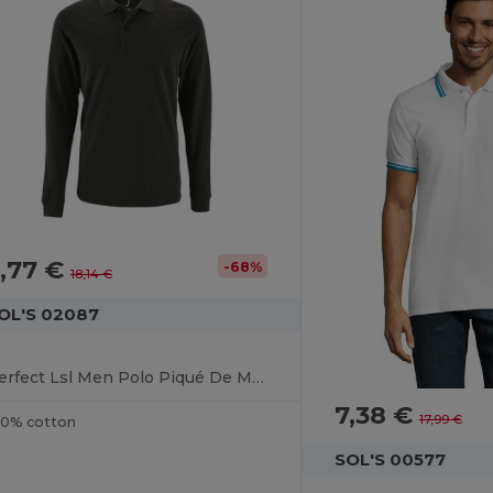
,77 €
-68%
18,14 €
OL'S 02087
Perfect Lsl Men Polo Piqué De Manga Comprida Para Homem
7,38 €
17,99 €
00% cotton
SOL'S 00577