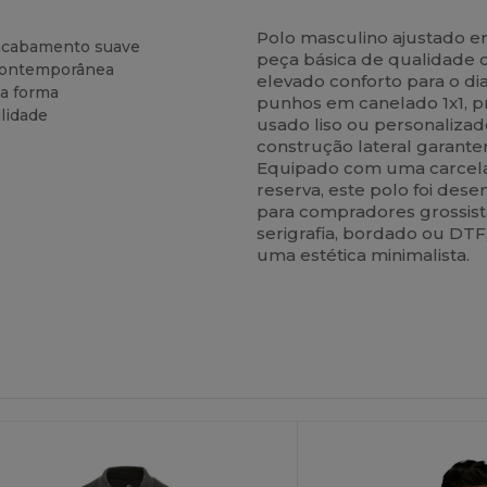
Polo masculino ajustado 
acabamento suave
peça básica de qualidade o
 contemporânea
elevado conforto para o di
 a forma
punhos em canelado 1x1, p
ilidade
usado liso ou personalizad
construção lateral garant
Equipado com uma carcela
reserva, este polo foi des
para compradores grossist
serigrafia, bordado ou DT
uma estética minimalista.
ersonalize-
Personalize-
O!
O!