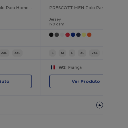
PASADENA MEN Polo Para Homem
PRESCOTT MEN Polo Para Homem
Jersey
170 gsm
2XL
3XL
S
M
L
XL
2XL
3XL
W2
França
duto
Ver Produto