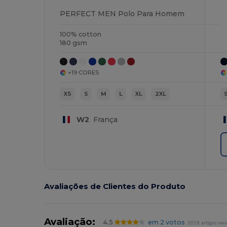
PERFECT MEN Polo Para Homem
100% cotton
180 gsm
+19 CORES
XS
S
M
L
XL
2XL
W2
França
Avaliações de Clientes do Produto
Avaliação:
4.5
em 2 votos
2018 artigos ven