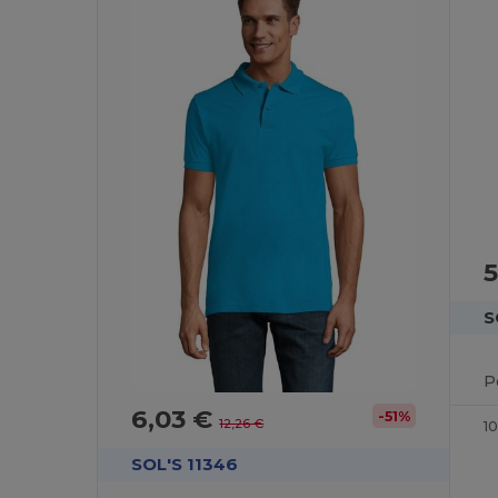
5
S
6,03 €
-51%
12,26 €
1
SOL'S 11346