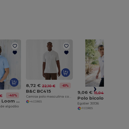
8,72 €
-61%
22,10 €
B&C BC415
9,06 €
-40%
15,04 €
-40%
 €
Camisa polo masculina com bolso
Polo bicolor para homem em algodão. Cor branca
Fruit of the Loom SC282
+4 CORES
Egotier 30136
 de algodão
+1 CORES