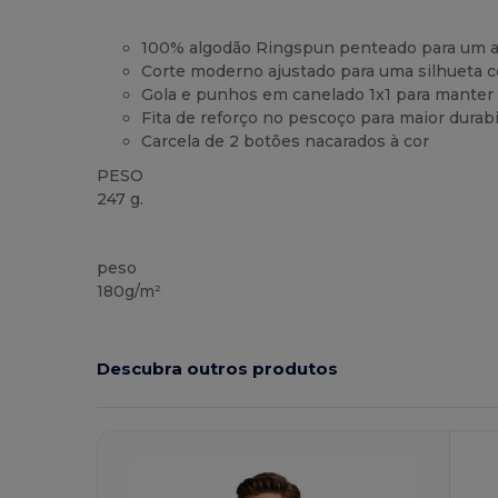
100% algodão Ringspun penteado para um 
Corte moderno ajustado para uma silhueta
Gola e punhos em canelado 1x1 para manter
Fita de reforço no pescoço para maior durab
Carcela de 2 botões nacarados à cor
PESO
247 g.
Customizável
Alto stock
peso
180g/m²
Descubra outros produtos
Personalize-
P
O!