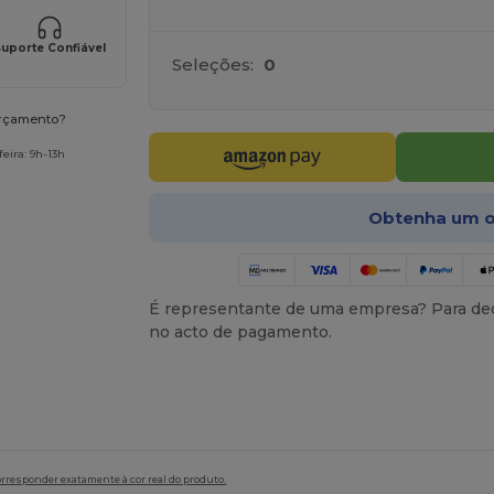
uporte Confiável
Seleções:
0
orçamento?
eira: 9h-13h
Obtenha um o
É representante de uma empresa? Para ded
no acto de pagamento.
orresponder exatamente à cor real do produto.