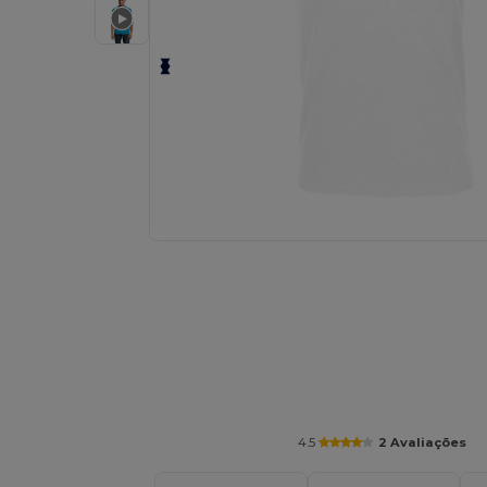
Personalize o seu produto onli
4.5
2 Avaliações