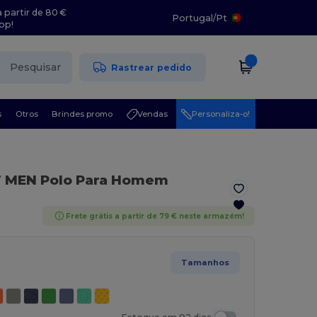
 partir de 80 €
Portugal
/
Pt
pp!
Pesquisar
Rastrear pedido
s
Otros
Brindes promo
Vendas
Personaliza-o!
T MEN Polo Para Homem
Frete grátis a partir de 79 € neste armazém!
Tamanhos