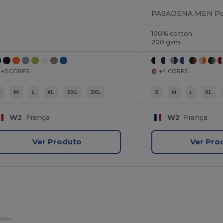
100% cotton
200 gsm
+3 CORES
+4 CORES
S
M
L
XL
2XL
3XL
S
M
L
XL
W2
França
W2
França
Ver Produto
Ver Pro
didos