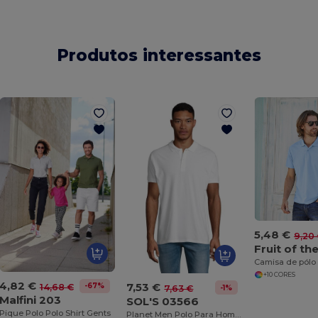
Produtos interessantes
5,48 €
9,20
Camisa de pólo
+10 CORES
4,82 €
7,53 €
-67%
14,68 €
-1%
7,63 €
Malfini 203
SOL'S 03566
Pique Polo Polo Shirt Gents
Planet Men Polo Para Homem