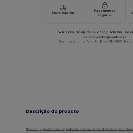
Pagamentos
Envio Rápido
S
seguros
Precisa de ajuda ou deseja solicitar um 
Contato
vendas@wordans.pt
Segunda a quinta-feira: 9h-12h e 13h-16h30 Sexta-f
Descrição do produto
Note-se que, devido à calibração do ecrã, a cor da imagem do produto pode não c