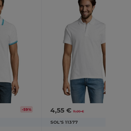
4,55 €
-59%
-59%
11,09 €
SOL'S 11377