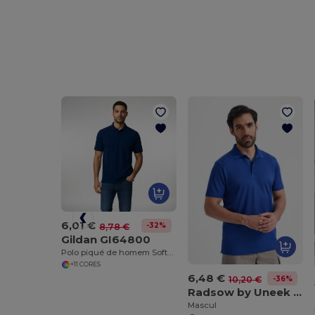
6,01 €
-32%
8,78 €
Gildan GI64800
Polo piqué de homem Softstyle
+11 CORES
6,48 €
-36%
10,20 €
Radsow by Uneek UC127
Mascul