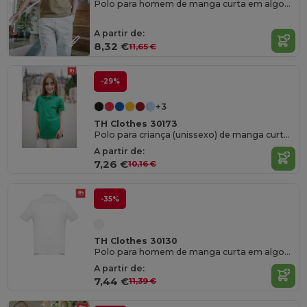
Polo para homem de manga curta em algodão
A partir de:
8,32 €
11,65 €
-29%
+3
TH Clothes 30173
Polo para criança (unissexo) de manga curta em algodão
A partir de:
7,26 €
10,16 €
-35%
TH Clothes 30130
Polo para homem de manga curta em algodão. Cor branca
A partir de:
7,44 €
11,39 €