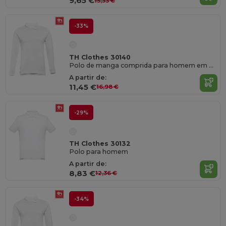
9,65 €
15,33 €
-33%
TH Clothes 30140
Polo de manga comprida para homem em algodão
A partir de:
11,45 €
16,98 €
-29%
TH Clothes 30132
Polo para homem
A partir de:
8,83 €
12,36 €
-34%