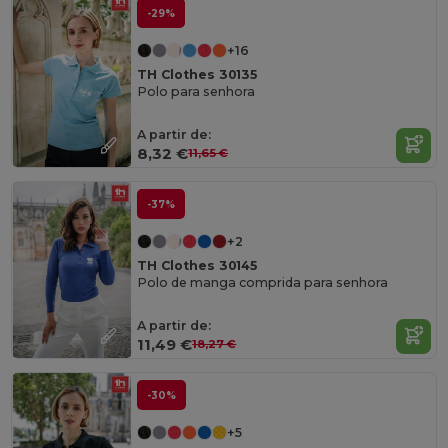
-29%
+16
TH Clothes 30135
Polo para senhora
A partir de:
8,32 €
11,65 €
-37%
+2
TH Clothes 30145
Polo de manga comprida para senhora
A partir de:
11,49 €
18,27 €
-30%
+5