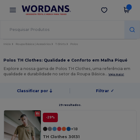
×
App Wordans
Obter app
Melhores preços na app!
Início
Roupa Básica | Acessórios
T-Shirts
Polos
Polos TH Clothes: Qualidade e Conforto em Malha Piqué
Explore a nossa gama de Polos TH Clothes, uma referência em
qualidade e durabilidade no setor da Roupa Básica…
Veja mais!
Classificar por
Filtrar
✓
29 resultados.
-29%
+18
TH Clothes 30131