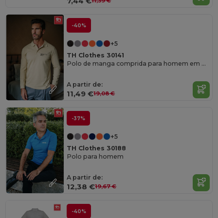
7,44 €
11,39 €
-40%
+5
TH Clothes 30141
Polo de manga comprida para homem em algodão cardado
A partir de:
11,49 €
19,08 €
-37%
+5
TH Clothes 30188
Polo para homem
A partir de:
12,38 €
19,67 €
-40%