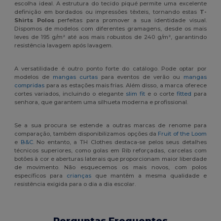
escolha ideal. A estrutura do tecido piqué permite uma excelente
definição em bordados ou impressões têxteis, tornando estas
T-
Shirts Polos
perfeitas para promover a sua identidade visual.
Dispomos de modelos com diferentes gramagens, desde os mais
leves de 195 g/m² até aos mais robustos de 240 g/m², garantindo
resistência lavagem após lavagem.
A versatilidade é outro ponto forte do catálogo. Pode optar por
modelos de
mangas curtas
para eventos de verão ou
mangas
compridas
para as estações mais frias. Além disso, a marca oferece
cortes variados, incluindo o elegante
slim fit
e o corte
fitted
para
senhora, que garantem uma silhueta moderna e profissional.
Se a sua procura se estende a outras marcas de renome para
comparação, também disponibilizamos opções da
Fruit of the Loom
e
B&C
. No entanto, a TH Clothes destaca-se pelos seus detalhes
técnicos superiores, como golas em Rib reforçadas, carcelas com
botões à cor e aberturas laterais que proporcionam maior liberdade
de movimento. Não esquecemos os mais novos, com polos
específicos para
crianças
que mantêm a mesma qualidade e
resistência exigida para o dia a dia escolar.
Perguntas Frequentes