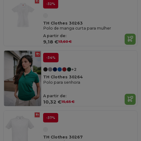
-32%
TH Clothes 30263
Polo de manga curta para mulher
A partir de:
9,18 €
13,60 €
-34%
+2
TH Clothes 30264
Polo para senhora
A partir de:
10,32 €
15,65 €
-37%
TH Clothes 30267