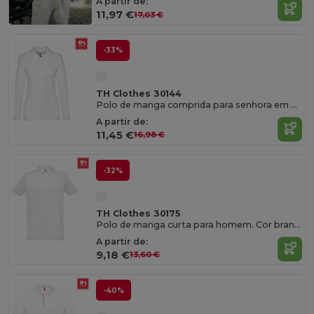
A partir de:
11,97 €
17,03 €
-33%
TH Clothes 30144
Polo de manga comprida para senhora em algodão cardado
A partir de:
11,45 €
16,98 €
-32%
TH Clothes 30175
Polo de manga curta para homem. Cor branca
A partir de:
9,18 €
13,60 €
-40%