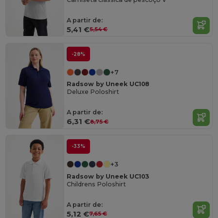
A partir de:
5,41 €
5,54 €
-28%
+7
Radsow by Uneek UC108
Deluxe Poloshirt
A partir de:
6,31 €
8,75 €
-33%
+3
Radsow by Uneek UC103
Childrens Poloshirt
A partir de:
5,12 €
7,65 €