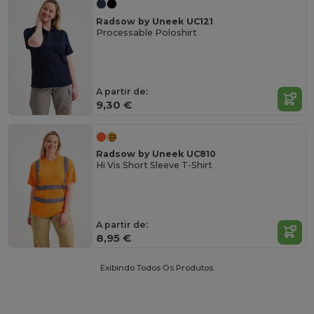
Radsow by Uneek UC121
Processable Poloshirt
A partir de:
9,30 €
Radsow by Uneek UC810
Hi Vis Short Sleeve T-Shirt
A partir de:
8,95 €
Exibindo Todos Os Produtos.