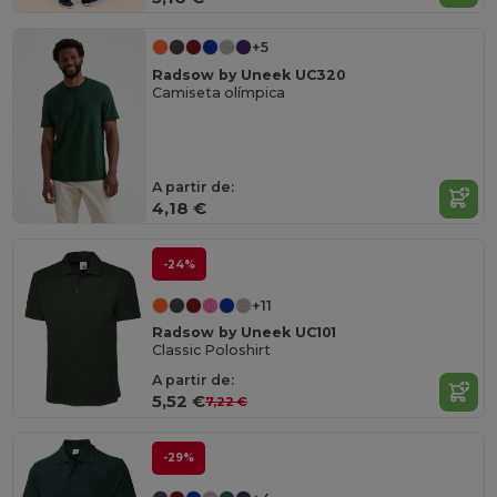
+5
Radsow by Uneek UC320
Camiseta olímpica
A partir de:
4,18 €
-24%
+11
Radsow by Uneek UC101
Classic Poloshirt
A partir de:
5,52 €
7,22 €
-29%