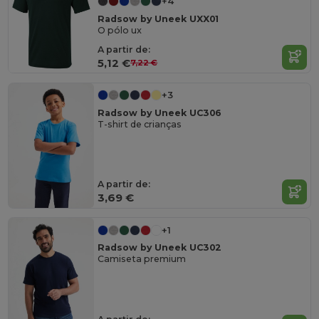
+4
Radsow by Uneek UXX01
O pólo ux
A partir de:
5,12 €
7,22 €
+3
Radsow by Uneek UC306
T-shirt de crianças
A partir de:
3,69 €
+1
Radsow by Uneek UC302
Camiseta premium