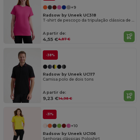
+9
Radsow by Uneek UC318
T-shirt de pescoço da tripulação clássica de senhoras
A partir de:
4,55 €
4,87 €
-38%
Radsow by Uneek UC117
Camisa polo de dois tons
A partir de:
9,23 €
14,98 €
-31%
+10
Radsow by Uneek UC106
Senhoras clássicas Poloshirt