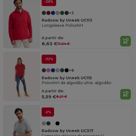
-26%
+3
Radsow by Uneek UC113
Longsleeve Poloshirt
A partir de:
8,63 €
11,64 €
-32%
+8
Radsow by Uneek UC115
Poloshirt de algodão ultra -algodão
A partir de:
5,59 €
8,21 €
-2%
Radsow by Uneek UC317
Camiseta clássica de pescoço V