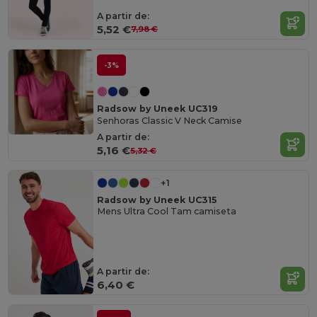
A partir de:
5,52 €
7,98 €
-3%
Radsow by Uneek UC319
Senhoras Classic V Neck Camise
A partir de:
5,16 €
5,32 €
+1
Radsow by Uneek UC315
Mens Ultra Cool Tam camiseta
A partir de:
6,40 €