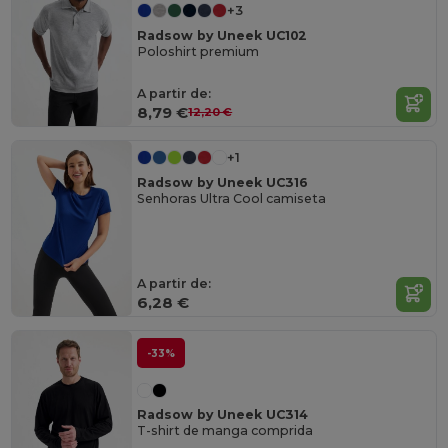
+3
Radsow by Uneek UC102
Poloshirt premium
A partir de:
8,79 €
12,20 €
+1
Radsow by Uneek UC316
Senhoras Ultra Cool camiseta
A partir de:
6,28 €
-33%
Radsow by Uneek UC314
T-shirt de manga comprida