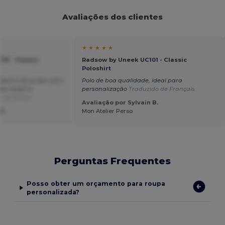
Avaliações dos clientes
★ ★ ★ ★ ★
01 - Classic
Radsow by Uneek UC101 - Classic
Poloshirt
entro do prazo, sem
Polo de boa qualidade, ideal para
ão recebi a
personalização
Traduzido de Français
o de Dutch
Avaliação por Sylvain B.
U.
Mon Atelier Perso
Perguntas Frequentes
Posso obter um orçamento para roupa
personalizada?