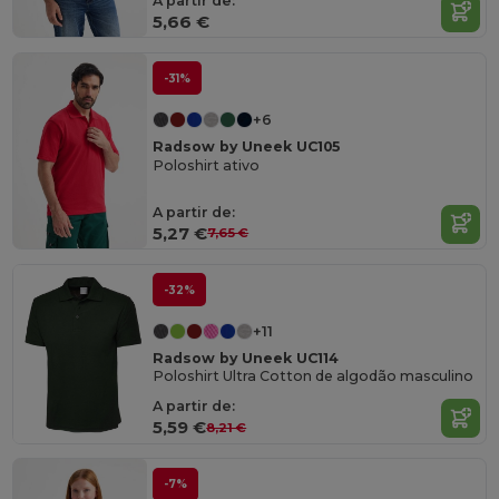
A partir de:
5,66 €
-31%
+6
Radsow by Uneek UC105
Poloshirt ativo
A partir de:
5,27 €
7,65 €
-32%
+11
Radsow by Uneek UC114
Poloshirt Ultra Cotton de algodão masculino
A partir de:
5,59 €
8,21 €
-7%