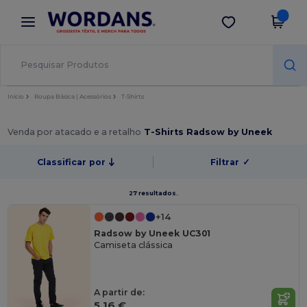
×
App Wordans
Obter app
Melhores preços na app!
Início
Roupa Básica | Acessórios
T-Shirts
Venda por atacado e a retalho
T-Shirts Radsow by Uneek
Classificar por
Filtrar
✓
27 resultados.
+14
Radsow by Uneek UC301
Camiseta clássica
A partir de:
5,16 €