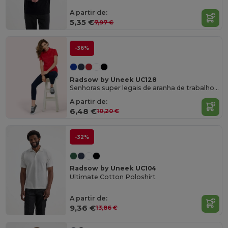
A partir de:
5,35 €
7,97 €
-36%
Radsow by Uneek UC128
Senhoras super legais de aranha de trabalho poloshirt
A partir de:
6,48 €
10,20 €
-32%
Radsow by Uneek UC104
Ultimate Cotton Poloshirt
A partir de:
9,36 €
13,86 €