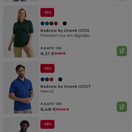
-35%
Radsow by Uneek UC112
Poloshirt rico em algodão
A partir de:
6,31 €
9,65 €
-36%
Radsow by Uneek UC127
Mascul
A partir de:
6,48 €
10,20 €
-28%