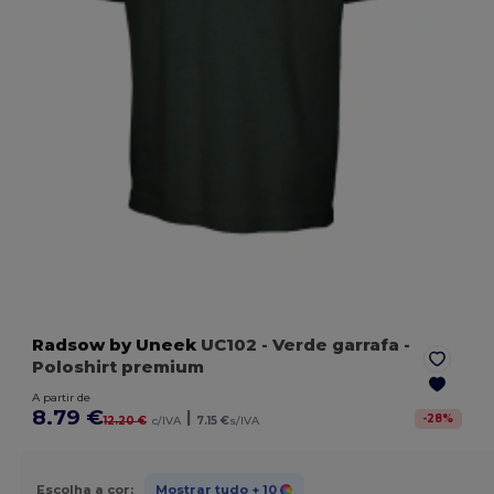
Radsow by Uneek
UC102
- Verde garrafa
-
Poloshirt premium
A partir de
8.79 €
|
-
28
%
12.20 €
c/IVA
7.15 €
s/IVA
Escolha a cor:
Mostrar tudo
+ 10