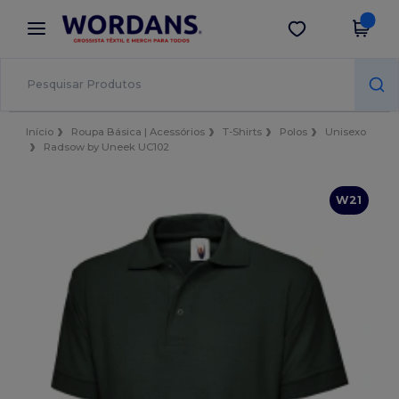
×
App Wordans
Obter app
Melhores preços na app!
Início
Roupa Básica | Acessórios
T-Shirts
Polos
Unisexo
Radsow by Uneek UC102
W21