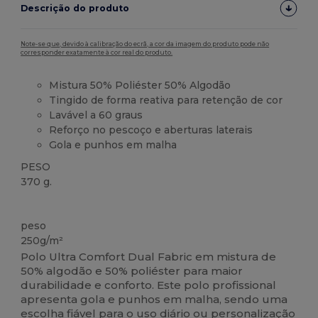
Descrição do produto
Note-se que, devido à calibração do ecrã, a cor da imagem do produto pode não
corresponder exatamente à cor real do produto.
Mistura 50% Poliéster 50% Algodão
Tingido de forma reativa para retenção de cor
Lavável a 60 graus
Reforço no pescoço e aberturas laterais
Gola e punhos em malha
PESO
370 g.
Lavável a 60°C
Customizável
Alto stock
peso
250g/m²
Polo Ultra Comfort Dual Fabric em mistura de
50% algodão e 50% poliéster para maior
durabilidade e conforto. Este polo profissional
apresenta gola e punhos em malha, sendo uma
escolha fiável para o uso diário ou personalização