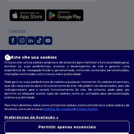
Siga-nos
2026. Todos os direitos reservados
Este site usa cookies
Termos e Condições
|
Política de personalização
|
Política de Privacidade
O nosso site utiliza cookies próprios e de terceiros para melhorar a funcionalidade geral,
|
Política de cookies
|
Mapa do Site
lembrar as suas preferências, analisar o desempenho do site e garantir uma
experiência de navegação fluida e personalizada, incluindo conteúdos personalizados,
interações otimizadas com o nosso site e publicidade.
Pode gerir as suas preferências de cookies a qualquer momento. Os cookies essenciais,
que são necessários para o funcionamento do site, não podem ser desativados, pois são
indispensáveis para o correto funcionamento do site. No entanto, pode optar por
permitir ou bloquear outros tipos de cookies, como os utilizados para personalização,
análise e publicidade.
Para mais detalhes sobre como utilizamos cookies, como controlá-los e sobre cookies de
terceiros, consulte a nossa
Política de Cookies
e
Privacy Policy
.
Preferências de Avaliação
👋
Olá
Se tiver alguma dúvida ou
Permitir apenas essenciais
questão, pode contactar-nos a