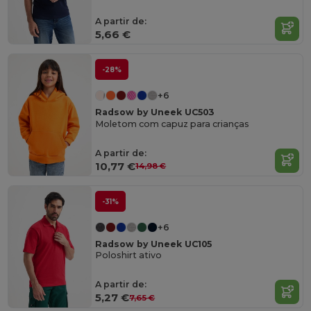
A partir de:
5,66 €
-28%
+6
Radsow by Uneek UC503
Moletom com capuz para crianças
A partir de:
10,77 €
14,98 €
-31%
+6
Radsow by Uneek UC105
Poloshirt ativo
A partir de:
5,27 €
7,65 €