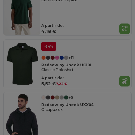
A partir de:
4,18 €
-24%
+11
Radsow by Uneek UC101
Classic Poloshirt
A partir de:
5,52 €
7,22 €
+5
Radsow by Uneek UXX04
O capuz ux