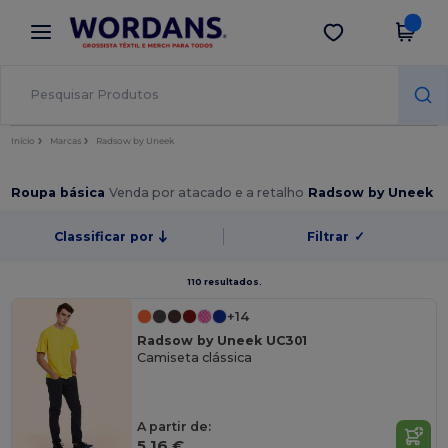
×
App Wordans
Obter app
Melhores preços na app!
Início
Marcas
Radsow by Uneek
Roupa básica
Venda por atacado e a retalho
Radsow by Uneek
Classificar por
Filtrar
✓
110 resultados.
+14
Radsow by Uneek UC301
Camiseta clássica
A partir de:
5,16 €