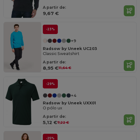
A partir de:
9,67 €
-23%
+9
Radsow by Uneek UC203
Classic Sweatshirt
A partir de:
8,95 €
11,64 €
-29%
+4
Radsow by Uneek UXX01
O pólo ux
A partir de:
5,12 €
7,22 €
-25%