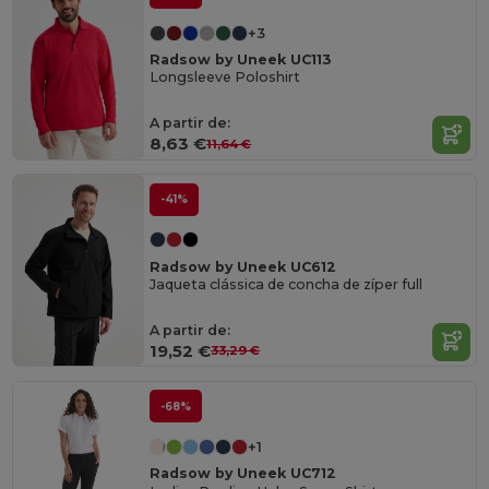
+3
Radsow by Uneek UC113
Longsleeve Poloshirt
A partir de:
8,63 €
11,64 €
-41%
Radsow by Uneek UC612
Jaqueta clássica de concha de zíper full
A partir de:
19,52 €
33,29 €
-68%
+1
Radsow by Uneek UC712