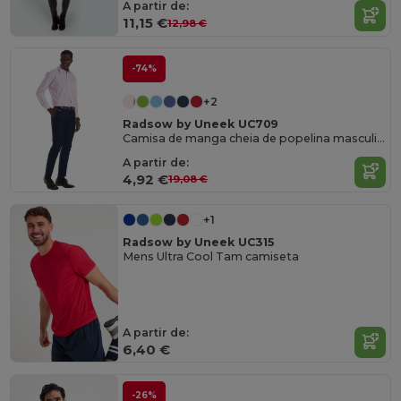
A partir de:
11,15 €
12,98 €
-74%
+2
Radsow by Uneek UC709
Camisa de manga cheia de popelina masculina
A partir de:
4,92 €
19,08 €
+1
Radsow by Uneek UC315
Mens Ultra Cool Tam camiseta
A partir de:
6,40 €
-26%