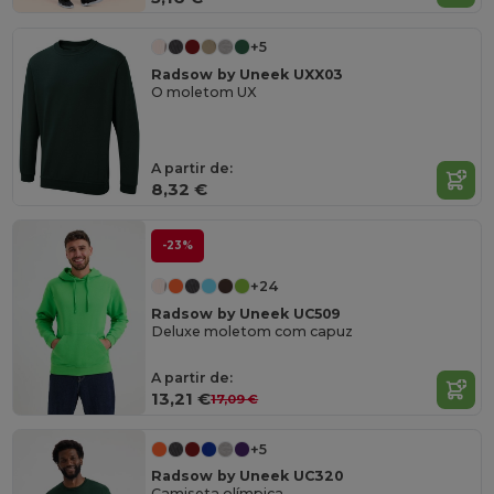
+5
Radsow by Uneek UXX03
O moletom UX
A partir de:
8,32 €
-23%
+24
Radsow by Uneek UC509
Deluxe moletom com capuz
A partir de:
13,21 €
17,09 €
+5
Radsow by Uneek UC320
Camiseta olímpica