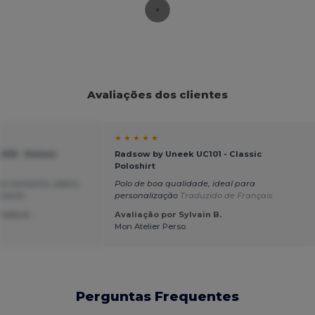
Avaliações dos clientes
★ ★ ★ ★ ★
509 - Deluxe
Radsow by Uneek UC101 - Classic
Poloshirt
l ao tamanho, adoro,
Polo de boa qualidade, ideal para
amente
personalização
Traduzido de Français
redo A.
Avaliação por Sylvain B.
Mon Atelier Perso
Perguntas Frequentes