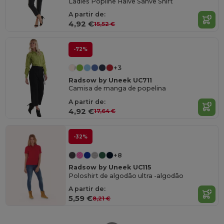
Ladies Popline Halve Sanve Shirt
A partir de:
4,92 €
15,52 €
-72%
+3
Radsow by Uneek UC711
Camisa de manga de popelina
A partir de:
4,92 €
17,64 €
-32%
+8
Radsow by Uneek UC115
Poloshirt de algodão ultra -algodão
A partir de:
5,59 €
8,21 €