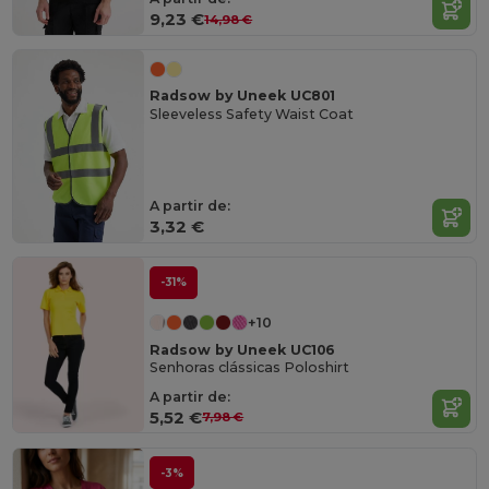
9,23 €
14,98 €
Radsow by Uneek UC801
Sleeveless Safety Waist Coat
A partir de:
3,32 €
-31%
+10
Radsow by Uneek UC106
Senhoras clássicas Poloshirt
A partir de:
5,52 €
7,98 €
-3%