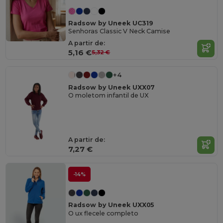
Radsow by Uneek UC319
Senhoras Classic V Neck Camise
A partir de:
5,16 €
5,32 €
+4
Radsow by Uneek UXX07
O moletom infantil de UX
A partir de:
7,27 €
-14%
Radsow by Uneek UXX05
O ux flecele completo