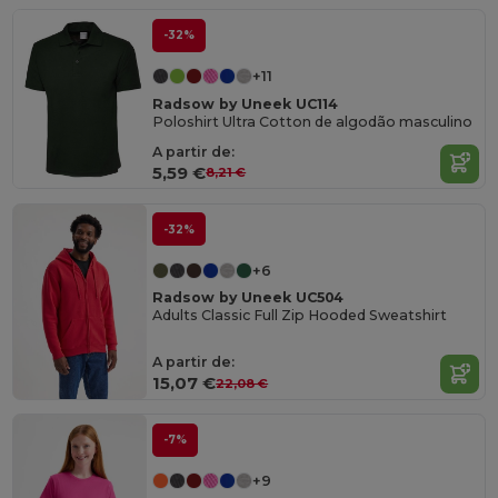
-32%
+11
Radsow by Uneek UC114
Poloshirt Ultra Cotton de algodão masculino
A partir de:
5,59 €
8,21 €
-32%
+6
Radsow by Uneek UC504
Adults Classic Full Zip Hooded Sweatshirt
A partir de:
15,07 €
22,08 €
-7%
+9