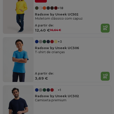
+18
Radsow by Uneek UC502
Moletom clássico com capuz
A partir de:
12,40 €
16,64 €
+3
Radsow by Uneek UC306
T-shirt de crianças
A partir de:
3,69 €
+1
Radsow by Uneek UC302
Camiseta premium