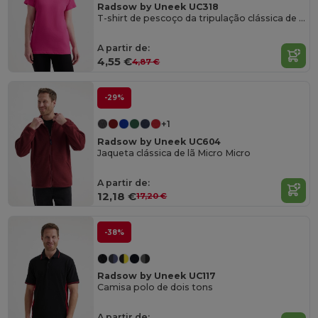
Radsow by Uneek UC318
T-shirt de pescoço da tripulação clássica de senhoras
A partir de:
4,55 €
4,87 €
-29%
+1
Radsow by Uneek UC604
Jaqueta clássica de lã Micro Micro
A partir de:
12,18 €
17,20 €
-38%
Radsow by Uneek UC117
Camisa polo de dois tons
A partir de: