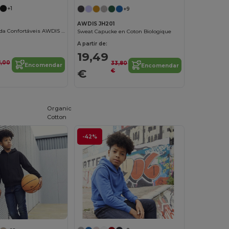
+1
+9
2
AWDIS JH201
Calças de Corrida Confortáveis AWDIS JH072
Sweat Capucke en Coton Biologique
A partir de:
19,49
1,00
33,80
Encomendar
Encomendar
€
€
Organic
Cotton
-42%