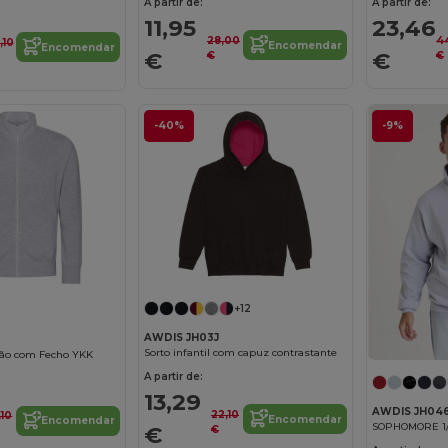
A partir de:
A partir de:
11,95
23,46
28,00
4
,10
Encomendar
Encomendar
€
€
€
€
-40%
-9%
+12
AWDIS JH03J
Sorto infantil com capuz contrastante
dão com Fecho YKK
A partir de:
13,29
AWDIS JH04
22,10
,10
Encomendar
Encomendar
SOPHOMORE 1/
€
€