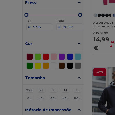
Preço
De
Para
AWDIS JH003
Moletom com ca
€
€
A partir de:
14,99
26
Cor
€
€
-42%
Tamanho
2XS
XS
S
M
L
XL
2XL
3XL
4XL
5XL
Método de Impressão