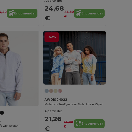
A partir de:
24,68
4,40
46,80
Encomendar
Encomendar
€
€
-42%
AWDIS JH022
Moletom Tie-Dye com Gola Alta e Zíper
A partir de:
21,26
6
36,80
Encomendar
4 ZIP SWEAT
€
€