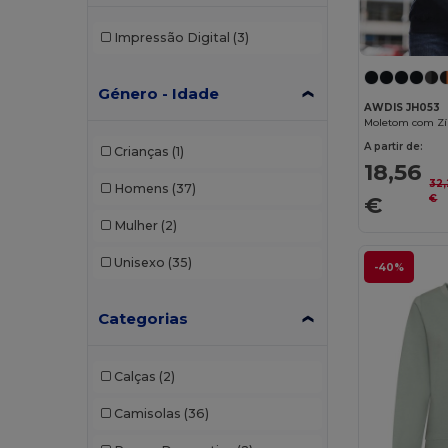
Impressão Digital
(3)
Género - Idade
AWDIS JH053
A partir de:
Crianças
(1)
18,56
32
Homens
(37)
€
€
Mulher
(2)
Unisexo
(35)
-40%
Categorias
Calças
(2)
Camisolas
(36)