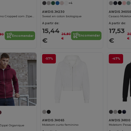
+4
AWDIS JH230
AWDIS JH05
Sweat en coton biologique
Moletom Feminino Cropped com Zíper e Fleece
A partir de:
A partir de:
15,44
17,53
26,80
3
,80
Encomendar
Encomendar
€
€
€
€
-57%
-47%
AWDIS JH065
AWDIS JH100
Moletom curto feminino
Zippé Organique