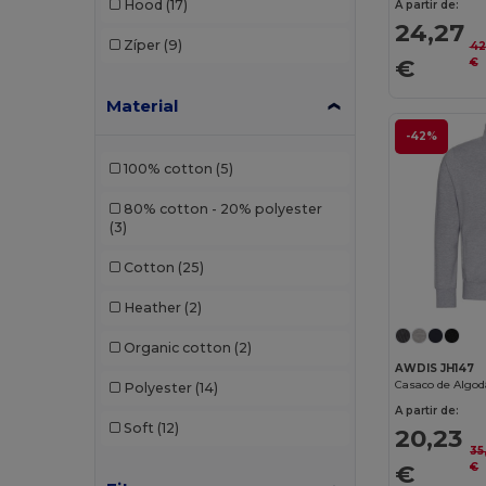
Hood
(17)
A partir de:
Branve
(8)
24,27
Zíper
(9)
42
Brook Taverner
(42)
€
€
Buff
(3)
Material
-42%
Build Your Brand
(132)
100% cotton
(5)
CamelBak
(7)
80% cotton - 20% polyester
Carhartt
(12)
(3)
Case Logic
(18)
Cotton
(25)
Caterpillar
(2)
Heather
(2)
CG International
(3)
Organic cotton
(2)
AWDIS JH147
Cherokee
(4)
Casaco de Algo
Polyester
(14)
A partir de:
Chipolo
(2)
Soft
(12)
20,23
35
Clubclass
(20)
€
€