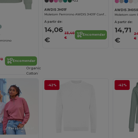
+22
AWDIS JH01F
AWDIS JH050
Personalize-o!
Moletom Feminino AWDIS JH01F Conforto Casual
Moletom com C
A partir de:
A partir de:
14,06
14,71
23,40
2
Encomendar
F
€
€
€
€
eminino
70
Encomendar
Organic
Cotton
-42%
-42%
Personalize-o!