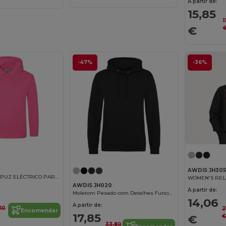
A partir de:
15,85
1
€
-47%
-36%
J
AWDIS JH305
CASACO COM CAPUZ ELÉCTRICO PARA CRIANÇAS
WOMEN'S REL
AWDIS JH020
A partir de:
Moletom Pesado com Detalhes Funcionais
14,06
A partir de:
,10
2
Encomendar
17,85
€
33,80