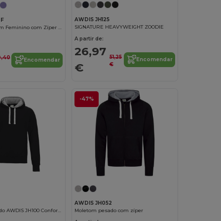
AWDIS JH125
0F
SIGNATURE HEAVYWEIGHT ZOODIE
Casaco Moletom Feminino com Zíper Completo
A partir de:
26,97
51,25
0,40
Encomendar
Encomendar
€
€
-47%
AWDIS JH052
Moletom Pesado AWDIS JH100 Conforto e Estilo
Moletom pesado com zíper