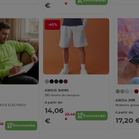
Encomendar
€
€
-40%
AWDIS JH080
330 shorts do campus
AWDis JH111
A partir de:
PUZ ELÉCTRICO
Moletom gros
14,06
A partir de:
23,40
Encomendar
17,20 
€
€
,10
Encomendar