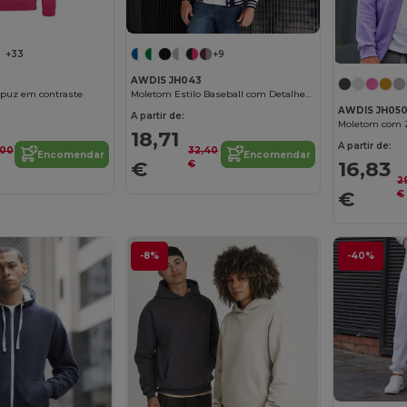
+33
+9
AWDIS JH043
puz em contraste
Moletom Estilo Baseball com Detalhes Modernos
AWDIS JH05
A partir de:
18,71
A partir de:
,00
32,40
Encomendar
Encomendar
€
16,83
€
2
€
€
-8%
-40%