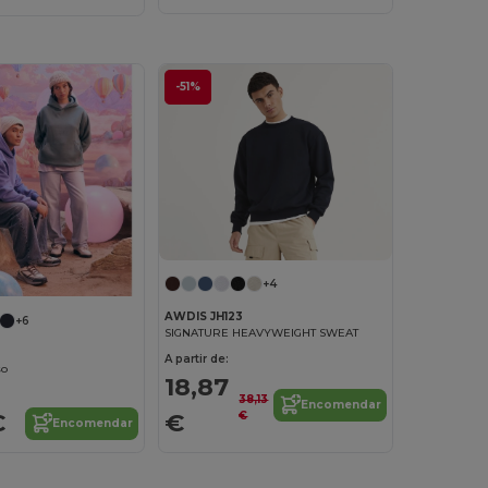
-51%
+4
AWDIS JH123
+6
SIGNATURE HEAVYWEIGHT SWEAT
A partir de:
so
18,87
38,13
Encomendar
€
€
€
Encomendar