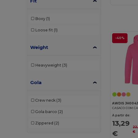
Fit
Craghoppers
(14)
Crocs
(3)
Boxy
(1)
Dickies
(8)
Loose fit
(1)
Dickies Medical
(5)
-40%
Weight
Digital Transfer
(2)
Ecologie
(8)
Heavyweight
(3)
Egotier
(1257)
Gola
EgotierPro
(973)
Ekston
(10)
Crew neck
(3)
AWDIS JH004
Elevate
(25)
Gola barco
(2)
A partir de:
Elevate Essentials
(34)
13,29
Zippered
(2)
22
Elevate Life
(51)
€
€