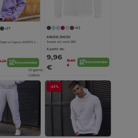
Personalize-o!
+62
+27
AWDIS JH030
0
Sweat col rond 280
Moletom com Zíper e Capuz AWDIS JH050
A partir de:
9,96
16,60
9,20
Encomendar
Encomendar
€
€
Organic
Cotton
-42%