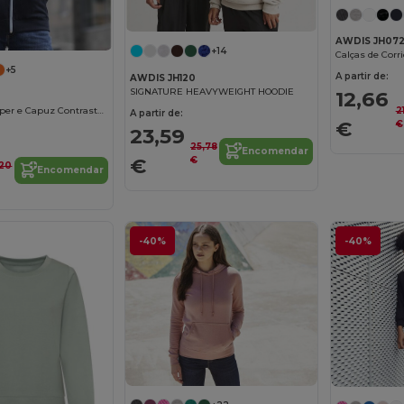
AWDIS JH07
+14
+5
A partir de:
AWDIS JH120
SIGNATURE HEAVYWEIGHT HOODIE
12,66
Moletom com Zíper e Capuz Contrastante AWDIS
2
A partir de:
€
€
23,59
25,78
Encomendar
€
€
,20
Encomendar
-40%
-40%