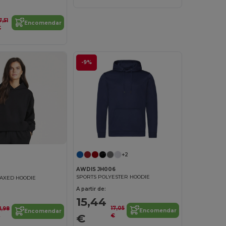
7,51
Encomendar
€
-9%
+2
AWDIS JH006
SPORTS POLYESTER HOODIE
AXED HOODIE
A partir de:
15,44
17,05
1,98
Encomendar
Encomendar
€
€
€