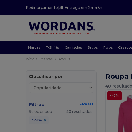
Pedir orçamento
|
Entrega em 24-48h
Marcas
T-Shirts
Camisolas
Sacos
Polos
Casaco
Início
Marcas
AWDis
Roupa 
Classificar por
40 resultado
-42%
Filtros
«Reset
Selecionado
40 resultados.
AWDis