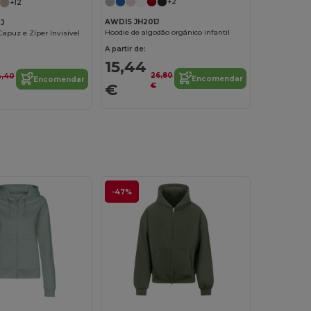
+2
+12
AWDIS JH201J
J
Hoodie de algodão orgânico infantil
apuz e Zíper Invisível
A partir de:
15,44
26,80
4,40
Encomendar
Encomendar
€
€
-47%