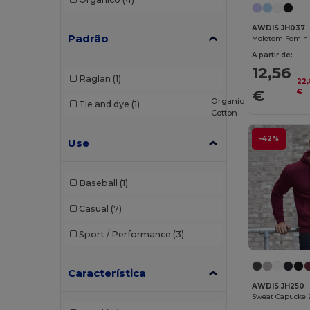
AWDis So Denim
(10)
AWDIS JH037
Padrão
B&C
(209)
A partir de:
B&C DNM
(1)
12,56
Raglan
(1)
22
B&C Pro
(12)
€
€
Organic
Tie and dye
(1)
Cotton
Babybugz
(26)
-42%
Use
Bag Base
(167)
Bagbase
(42)
Baseball
(1)
Barents
(9)
Casual
(7)
Bata Industrials
(12)
Sport / Performance
(3)
Beechfield
(358)
Bella+Canvas
(29)
Característica
AWDIS JH250
Black&Match
(20)
Sweat Capucke 