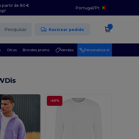
 partir de 80 €
Portugal
/
Pt
pp!
Pesquisar
Rastrear pedido
s
Otros
Brindes promo
Vendas
Personaliza-o!
WDis
-40%