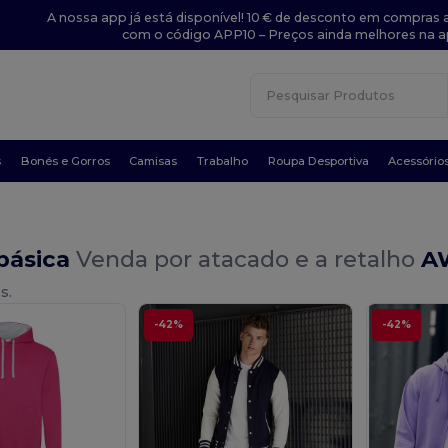
A nossa app já está disponível! 10 € de desconto em compras a
com o código APP10 – Preços ainda melhores na a
s
Bonés e Gorros
Camisas
Trabalho
Roupa Desportiva
Acessório
básica
Venda por atacado e a retalho
A
s.
-42%
-42%