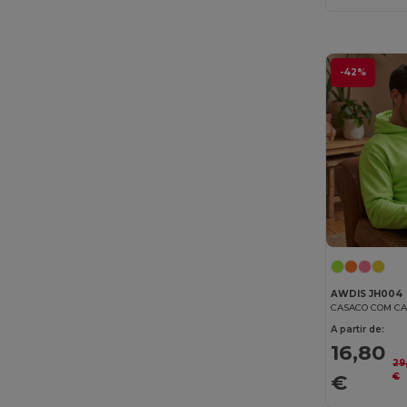
Elevate NXT
(46)
Estex
(16)
-42%
Et si on l'appelait Francis
(3)
EXCD by Promodoro
(5)
Finden & Hales
(18)
Flexfit
(159)
Front row
(25)
Fruit of the Loom
(175)
Fruit of the Loom Vintage
(4)
AWDIS JH004
CASACO COM CA
GiftRetail
(2553)
A partir de:
Gildan
(112)
16,80
29
€
Graid™
(2)
€