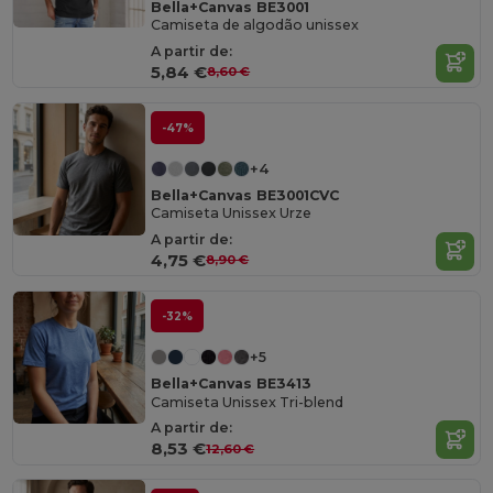
Bella+Canvas BE3001
Camiseta de algodão unissex
A partir de:
5,84 €
8,60 €
-47%
+4
Bella+Canvas BE3001CVC
Camiseta Unissex Urze
A partir de:
4,75 €
8,90 €
-32%
+5
Bella+Canvas BE3413
Camiseta Unissex Tri-blend
A partir de:
8,53 €
12,60 €