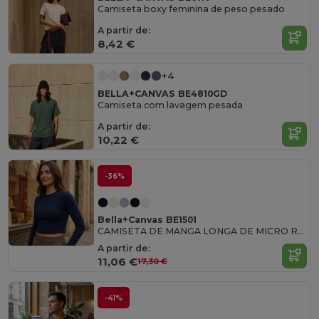
Camiseta boxy feminina de peso pesado
A partir de:
8,42 €
+4
BELLA+CANVAS BE4810GD
Camiseta com lavagem pesada
A partir de:
10,22 €
-36%
Bella+Canvas BE1501
CAMISETA DE MANGA LONGA DE MICRO RIB PARA
A partir de:
11,06 €
17,30 €
-41%