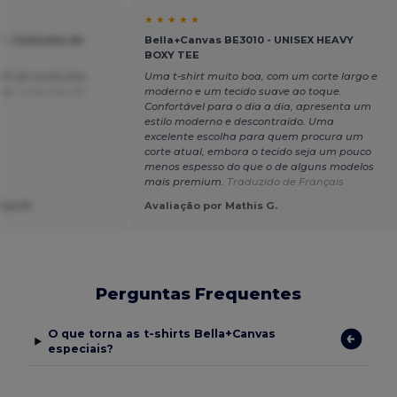
★ ★ ★ ★ ★
 - Camiseta de
Bella+Canvas BE3010 - UNISEX HEAVY
BOXY TEE
hirt de muito boa
Uma t-shirt muito boa, com um corte largo e
-a.
Traduzido de
moderno e um tecido suave ao toque.
Confortável para o dia a dia, apresenta um
estilo moderno e descontraído. Uma
excelente escolha para quem procura um
corte atual, embora o tecido seja um pouco
menos espesso do que o de alguns modelos
mais premium.
Traduzido de Français
dea M.
Avaliação por Mathis G.
Perguntas Frequentes
O que torna as t-shirts Bella+Canvas
especiais?