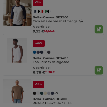
-31%
Bella+Canvas BE3200
Camiseta de baseball manga 3/4
A partir de:
9,55 €
13,80 €
-40%
Bella+Canvas BE3480
Top unissex de algodão
A partir de:
6,78 €
11,30 €
-54%
+5
Bella+Canvas BE3010
UNISEX HEAVY BOXY TEE