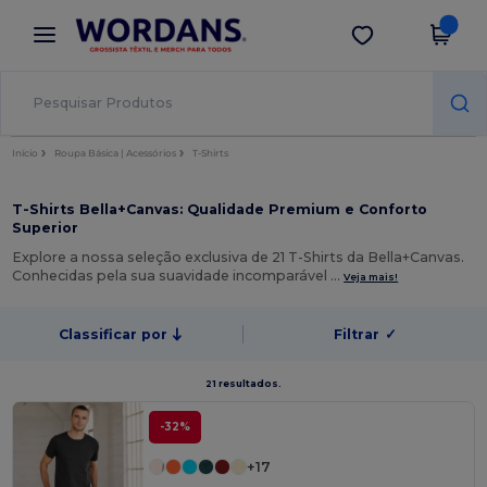
×
App Wordans
Obter app
Melhores preços na app!
Início
Roupa Básica | Acessórios
T-Shirts
T-Shirts Bella+Canvas: Qualidade Premium e Conforto
Superior
Explore a nossa seleção exclusiva de 21 T-Shirts da Bella+Canvas.
Conhecidas pela sua suavidade incomparável …
Veja mais!
Classificar por
Filtrar
✓
21 resultados.
-32%
+17