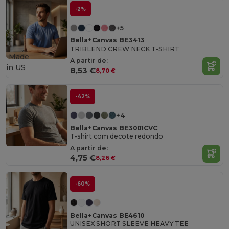
-2%
+5
Bella+Canvas BE3413
TRIBLEND CREW NECK T-SHIRT
Made
A partir de:
in
US
8,53 €
8,70 €
-42%
+4
Bella+Canvas BE3001CVC
T-shirt com decote redondo
A partir de:
4,75 €
8,26 €
-60%
Bella+Canvas BE4610
UNISEX SHORT SLEEVE HEAVY TEE