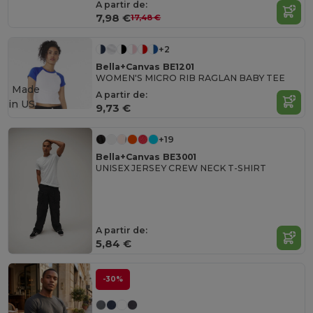
A partir de:
7,98 €
17,48 €
+2
Bella+Canvas BE1201
WOMEN'S MICRO RIB RAGLAN BABY TEE
Made
A partir de:
in
US
9,73 €
+19
Bella+Canvas BE3001
UNISEX JERSEY CREW NECK T-SHIRT
A partir de:
5,84 €
-30%