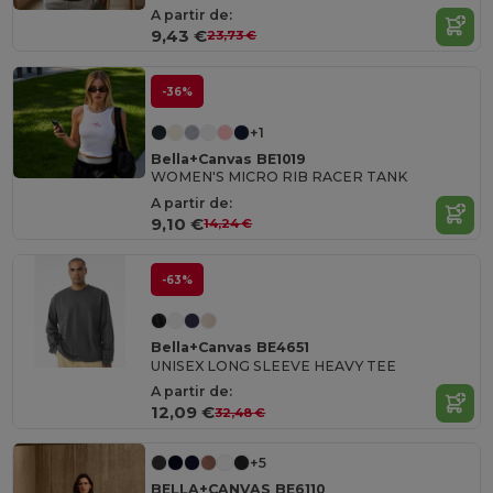
A partir de:
9,43 €
23,73 €
-36%
+1
Bella+Canvas BE1019
WOMEN'S MICRO RIB RACER TANK
A partir de:
9,10 €
14,24 €
-63%
Bella+Canvas BE4651
UNISEX LONG SLEEVE HEAVY TEE
A partir de:
12,09 €
32,48 €
+5
BELLA+CANVAS BE6110