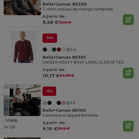
Bella+Canvas BE3501
T-shirt unissex de manga comprida
A partir de:
9,38 €
13,50 €
-59%
+4
Bella+Canvas BE3511
UNISEX HEAVY BOXY LONG SLEEVE TEE
A partir de:
10,17 €
24,98 €
-31%
+2
Bella+Canvas BE1010
Camiseta cropped feminina
Made
A partir de:
in
US
9,10 €
13,10 €