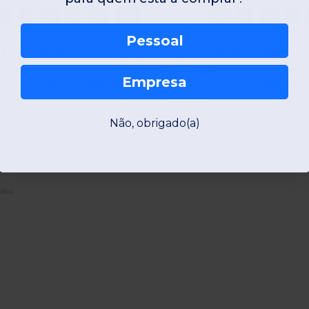
XS
S
M
L
XL
2XL
XS
S
M
L
Pessoal
W1
França
W1
França
Empresa
Ver Produto
Ver Pro
Não, obrigado(a)
didos