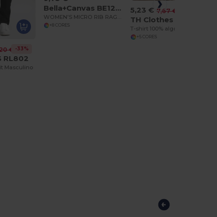
Bella+Canvas BE1201
5,23 €
-32%
7,67 €
WOMEN'S MICRO RIB RAGLAN BABY TEE
TH Clothes 30277
+8 CORES
T-shirt 100% algodão
+5 CORES
-33%
20 €
S RL802
it Masculino