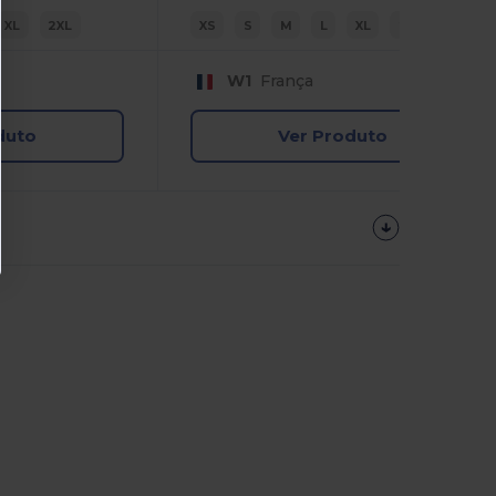
XL
2XL
XS
S
M
L
XL
2XL
W1
França
duto
Ver Produto