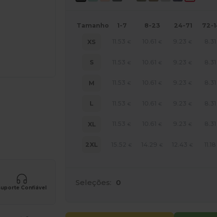
Tamanho
1-7
8-23
24-71
72-
11.53
10.61
9.23
8.31
XS
€
€
€
11.53
10.61
9.23
8.31
S
€
€
€
11.53
10.61
9.23
8.31
M
€
€
€
11.53
10.61
9.23
8.31
L
€
€
€
ne AQUI!
11.53
10.61
9.23
8.31
XL
€
€
€
15.52
14.29
12.43
11.18
2XL
€
€
€
Seleções:
0
uporte Confiável