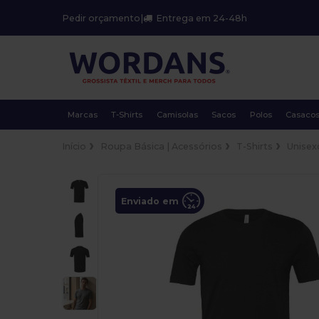
Pedir orçamento
|
Entrega em 24-48h
Marcas
T-Shirts
Camisolas
Sacos
Polos
Casaco
Início
Roupa Básica | Acessórios
T-Shirts
Unisex
Enviado em