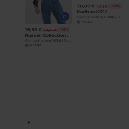
30,87 €
-30%
44,20 €
Kariban K522
CAMISA MANGA COMPRIDA SUPREME - NÃO PRECISA PASSAR A FERRO
+4 CORES
16,93 €
-44%
30,05 €
Russell Collection RU934M
Camisa Homem R934M Popeline Manga Comprida
+4 CORES