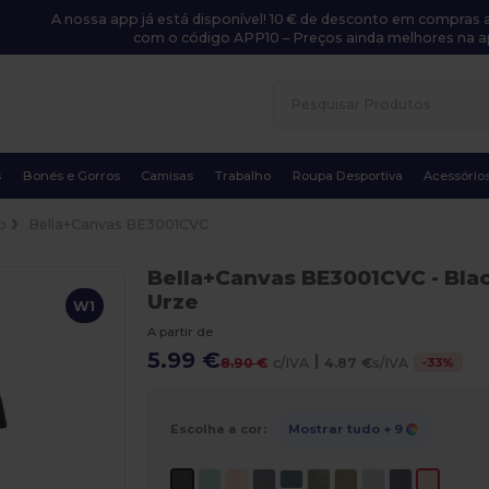
A nossa app já está disponível! 10 € de desconto em compras a
com o código APP10 – Preços ainda melhores na a
s
Bonés e Gorros
Camisas
Trabalho
Roupa Desportiva
Acessório
o
Bella+Canvas BE3001CVC
Bella+Canvas BE3001CVC
- Bla
Urze
W1
A partir de
5.99 €
|
-
33
%
8.90 €
c/IVA
4.87 €
s/IVA
Escolha a cor:
Mostrar tudo
+ 9