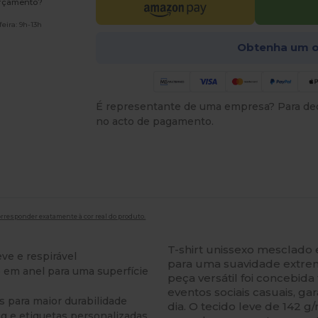
orçamento?
eira: 9h-13h
Obtenha um o
É representante de uma empresa? Para ded
no acto de pagamento.
orresponder exatamente à cor real do produto.
T-shirt unissexo mesclado
ve e respirável
para uma suavidade extrem
o em anel para uma superfície
peça versátil foi concebid
eventos sociais casuais, g
os para maior durabilidade
dia. O tecido leve de 142 g
ing e etiquetas personalizadas