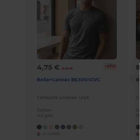
4,75 €
8
-47%
8,90 €
Bella+Canvas BE3001CVC
B
Camiseta Unissex Urze
C
Cotton
C
142 gsm
1
+2 CORES