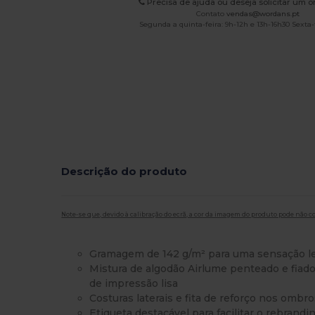
Precisa de ajuda ou deseja solicitar um 
Contato
vendas@wordans.pt
Segunda a quinta-feira: 9h-12h e 13h-16h30 Sexta-f
Descrição do produto
Note-se que, devido à calibração do ecrã, a cor da imagem do produto pode não c
Gramagem de 142 g/m² para uma sensação le
Mistura de algodão Airlume penteado e fiad
de impressão lisa
Costuras laterais e fita de reforço nos ombr
Etiqueta destacável para facilitar o rebrand