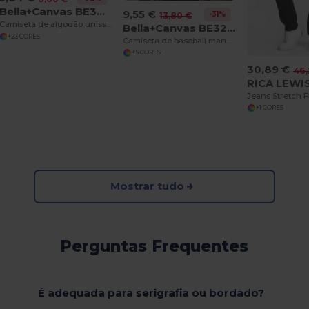
Bella+Canvas BE3001
9,55 €
-31%
13,80 €
Camiseta de algodão unissex
Bella+Canvas BE3200
+23 CORES
Camiseta de baseball manga 3/4
+5 CORES
30,89 €
46,
RICA LEWI
Jeans Stretch F
+1 CORES
Mostrar tudo
Perguntas Frequentes
É adequada para serigrafia ou bordado?