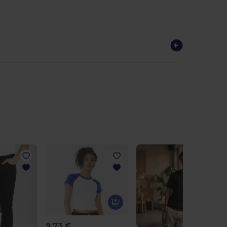
9,73 €