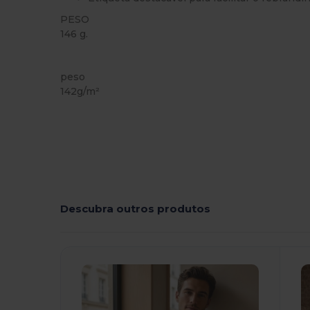
PESO
146 g.
Customizável
peso
142g/m²
Descubra outros produtos
Personalize-
P
O!