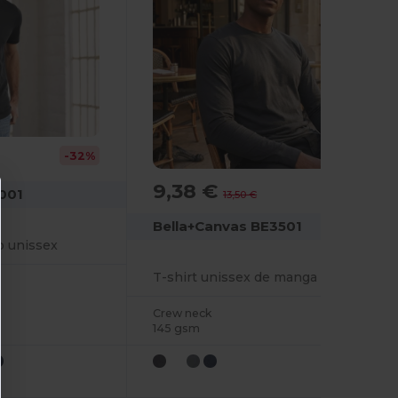
-32%
9,38 €
-30%
001
13,50 €
Bella+Canvas BE3501
o unissex
T-shirt unissex de manga comprida
Crew neck
145 gsm