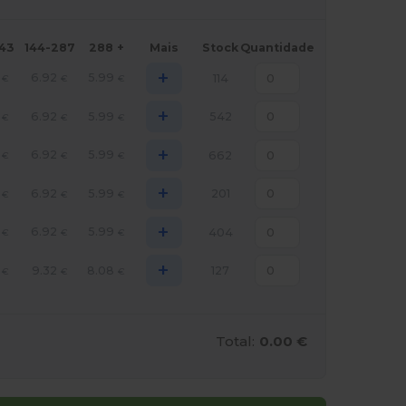
143
144-287
288 +
Mais
Stock
Quantidade
+
6.92
5.99
114
€
€
€
+
6.92
5.99
542
€
€
€
+
6.92
5.99
662
€
€
€
+
6.92
5.99
201
€
€
€
+
6.92
5.99
404
€
€
€
+
9.32
8.08
127
€
€
€
Total:
0.00 €