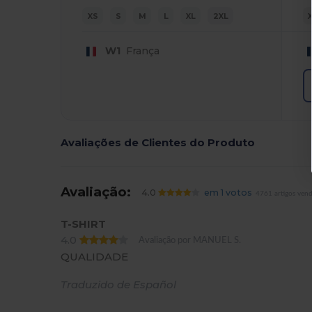
XS
S
M
L
XL
2XL
W1
França
Avaliações de Clientes do Produto
Avaliação:
4.0
em 1 votos
4761 artigos ven
T-SHIRT
4.0
Avaliação por MANUEL S.
QUALIDADE
Traduzido de Español