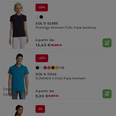
-29%
SOL'S 02950
Prestige Women Polo Para Senhora
A partir de:
13,43 €
18,88 €
-42%
+16
SOL'S 11342
SUMMER II Polo Para Homem
Organic
A partir de:
Cotton
5,20 €
8,89 €
-1%