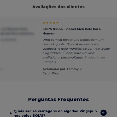
Avaliações dos clientes
★ ★ ★ ★ ★
t Lsl Women Polo
SOL'S 03566 - Planet Men Polo Para
prida Para Senhora
Homem
 qualidade
Uma camisa polo muito bonita com um
corte elegante. Os acabamentos são
cuidados, a gola mantém-se bem e o tecido
é agradável. É ideal para um look
profissional personalizado.
Traduzido de
Français
C.
Avaliação por Tommy R.
Catch Plus
Perguntas Frequentes
Quais são as vantagens do algodão Ringspun
nos polos SOL'S?