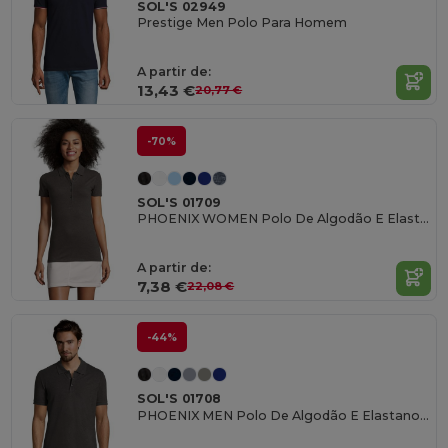
SOL'S 02949
Prestige Men Polo Para Homem
A partir de:
13,43 €
20,77 €
-70%
SOL'S 01709
PHOENIX WOMEN Polo De Algodão E Elastano Para Senhora
A partir de:
7,38 €
22,08 €
-44%
SOL'S 01708
PHOENIX MEN Polo De Algodão E Elastano Para Homem