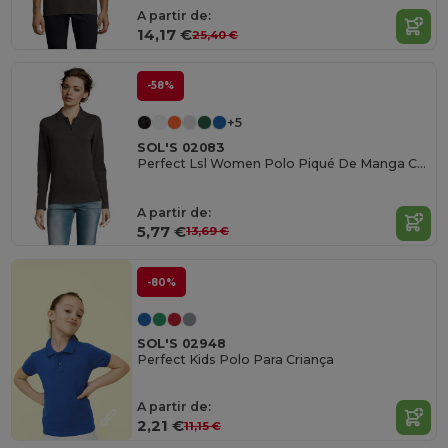
A partir de:
14,17 €
25,40 €
-58%
+5
SOL'S 02083
Perfect Lsl Women Polo Piqué De Manga Comprida Para Senhora
A partir de:
5,77 €
13,69 €
-80%
SOL'S 02948
Perfect Kids Polo Para Criança
A partir de:
2,21 €
11,15 €