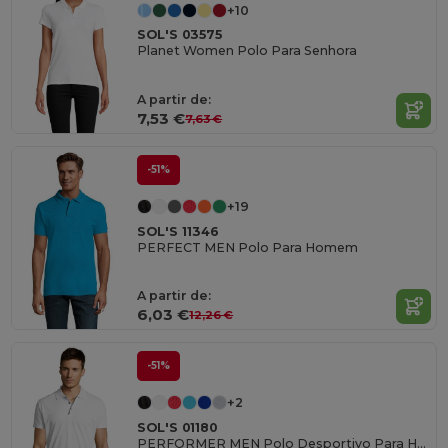
+10
SOL'S 03575
Planet Women Polo Para Senhora
A partir de:
7,53 €
7,63 €
-51%
+19
SOL'S 11346
PERFECT MEN Polo Para Homem
A partir de:
6,03 €
12,26 €
-51%
+2
SOL'S 01180
PERFORMER MEN Polo Desportivo Para Homem