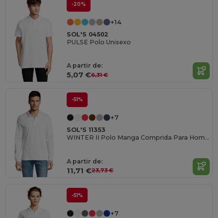
-20%
+14
SOL'S 04502
PULSE Polo Unisexo
A partir de:
5,07 €
6,31 €
-51%
+7
SOL'S 11353
WINTER II Polo Manga Comprida Para Homem
A partir de:
11,71 €
23,73 €
-51%
+7