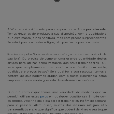
A Wordans é o sítio certo para comprar
polos Sol’s por atacado
.
Temos dezenas de produtos à sua disposição, com a qualidade a
que esta marca já nos habituou, mas com preços surpreendentes!
Se está à procura destes artigos, não precisa de procurar mais.
Precisa de polos Sol’s baratos para reforçar ou renovar o stock da
sua loja? Ou precisa de comprar uma grande quantidade destes
artigos para utilizar como vestuário dos seus trabalhadores? Ou
será que simplesmente quer vestir a sua família com estilo,
qualidade e preços baixos? Seja qual for a sua resposta, temos a
certeza de que podemos ajudar, com a nossa experiência como
empresa líder na venda grossista de vestuário e acessórios.
O que é certo é que temos uma variedade de modelos que vai
permitir utilizar estes
polos
em qualquer ocasião: sair à noite com
os amigos, vestir no dia a dia para ir trabalhar ou no fim de semana
para ir passear. Além disso, muitos dos
nossos artigos são
personalizáveis
, o que significa que poderá dar-lhes o seu toque
pessoal, quer seja uma foto, um logo, uma frase, etc.