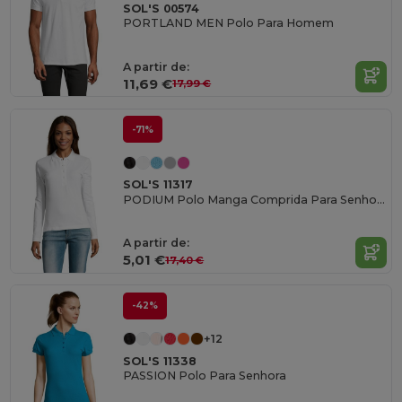
SOL'S 00574
PORTLAND MEN Polo Para Homem
A partir de:
11,69 €
17,99 €
-71%
SOL'S 11317
PODIUM Polo Manga Comprida Para Senhora
A partir de:
5,01 €
17,40 €
-42%
+12
SOL'S 11338
PASSION Polo Para Senhora