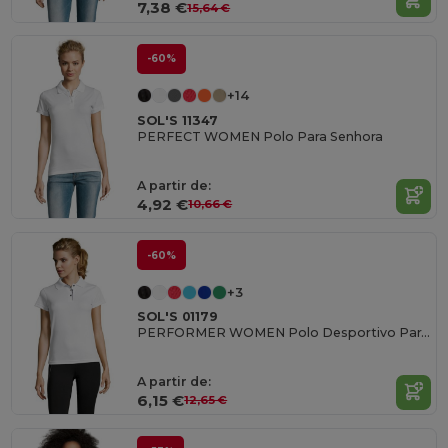
7,38 €
15,64 €
-60%
+14
SOL'S 11347
PERFECT WOMEN Polo Para Senhora
A partir de:
4,92 €
10,66 €
-60%
+3
SOL'S 01179
PERFORMER WOMEN Polo Desportivo Para Senhora
A partir de:
6,15 €
12,65 €