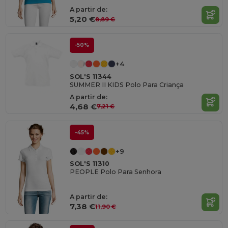
A partir de:
5,20 €
8,89 €
-50%
+4
SOL'S 11344
SUMMER II KIDS Polo Para Criança
A partir de:
4,68 €
7,21 €
-45%
+9
SOL'S 11310
PEOPLE Polo Para Senhora
A partir de:
7,38 €
11,90 €