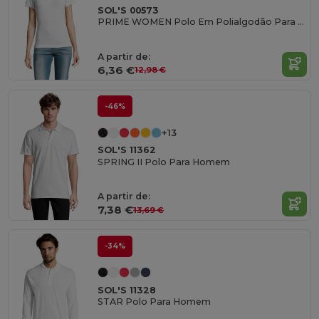
SOL'S 00573
PRIME WOMEN Polo Em Polialgodão Para Senhora
A partir de:
6,36 €
12,98 €
-46%
+13
SOL'S 11362
SPRING II Polo Para Homem
A partir de:
7,38 €
13,69 €
-34%
SOL'S 11328
STAR Polo Para Homem