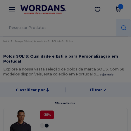
×
App Wordans
Obter app
Melhores preços na app!
Início
Roupa Básica | Acessórios
T-Shirts
Polos
Polos SOL'S: Qualidade e Estilo para Personalização em
Portugal
Explore a nossa vasta seleção de polos da marca SOL'S. Com 38
modelos disponíveis, esta coleção em Portugal o…
Veja mais!
Classificar por
Filtrar
✓
38 resultados.
-35%