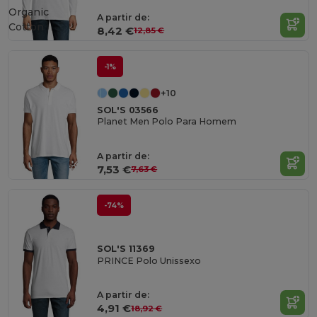
Organic
A partir de:
Cotton
8,42 €
12,85 €
-1%
+10
SOL'S 03566
Planet Men Polo Para Homem
A partir de:
7,53 €
7,63 €
-74%
SOL'S 11369
PRINCE Polo Unissexo
A partir de:
4,91 €
18,92 €