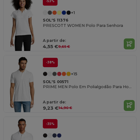
-53%
+1
SOL'S 11376
PRESCOTT WOMEN Polo Para Senhora
A partir de:
4,55 €
9,65 €
-38%
+15
SOL'S 00571
PRIME MEN Polo Em Polialgodão Para Homem
A partir de:
9,23 €
14,90 €
-35%