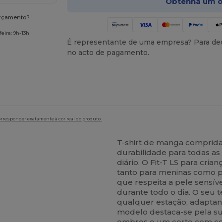
Obtenha um o
orçamento?
eira: 9h-13h
É representante de uma empresa? Para ded
no acto de pagamento.
orresponder exatamente à cor real do produto.
T-shirt de manga comprida
durabilidade para todas as
diário. O Fit-T LS para cri
tanto para meninas como p
que respeita a pele sensív
durante todo o dia. O seu 
qualquer estação, adaptand
modelo destaca-se pela sua
ombros e um corte com co