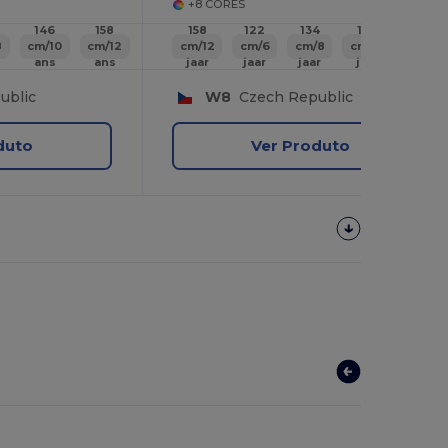
+8 CORES
146
158
158
122
134
146
158
8
cm/10
cm/12
cm/12
cm/6
cm/8
cm/10
cm/12
ans
ans
jaar
jaar
jaar
jaar
years
ublic
W8
Czech Republic
duto
Ver Produto