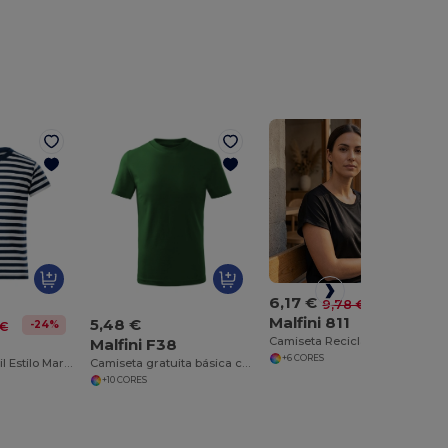
6,17 €
-37%
9,78 €
Malfini 811
5,48 €
-24%
 €
Camiseta Reciclada para Esportes e Lazer
Malfini F38
+6 CORES
Camiseta Infantil Estilo Marinheiro Malfini
Camiseta gratuita básica crianças
+10 CORES