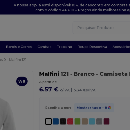
A nossa app já está disponível! 10 € de desconto em compras a
com o código APP10 – Preços ainda melhores na a
s
Bonés e Gorros
Camisas
Trabalho
Roupa Desportiva
Acessório
as
Malfini 121
Malfini
121
- Branco
- Camiseta 
W8
A partir de
6.57 €
|
c/IVA
5.34 €
s/IVA
Escolha a cor:
Mostrar tudo
+ 8