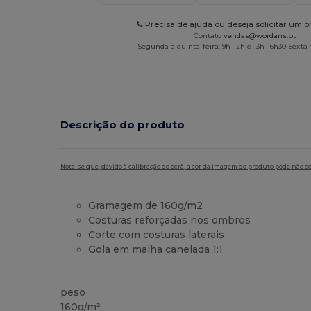
Precisa de ajuda ou deseja solicitar um 
Contato
vendas@wordans.pt
Segunda a quinta-feira: 9h-12h e 13h-16h30 Sexta-f
Descrição do produto
Note-se que, devido à calibração do ecrã, a cor da imagem do produto pode não c
Gramagem de 160g/m2
Costuras reforçadas nos ombros
Corte com costuras laterais
Gola em malha canelada 1:1
Alto stock
peso
160g/m²