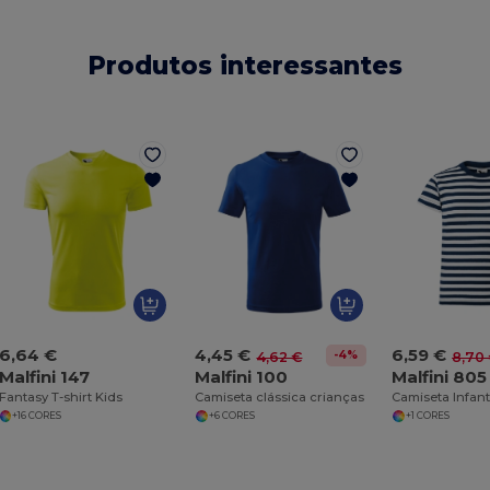
Produtos interessantes
6,64 €
4,45 €
6,59 €
-4%
4,62 €
8,70
Malfini 147
Malfini 100
Malfini 805
Fantasy T-shirt Kids
Camiseta clássica crianças
+16 CORES
+6 CORES
+1 CORES