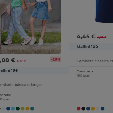
4,45 €
4,62 €
Malfini 100
3,08 €
-29%
Camiseta clássica c
4,32 €
alfini 138
Crew neck
160 gsm
amiseta básica crianças
lastane
60 gsm