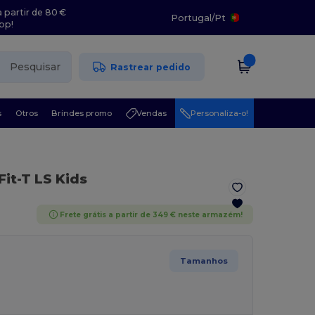
 partir de 80 €
Portugal
/
Pt
pp!
Pesquisar
Rastrear pedido
s
Otros
Brindes promo
Vendas
Personaliza-o!
Fit-T LS Kids
Frete grátis a partir de 349 € neste armazém!
Tamanhos