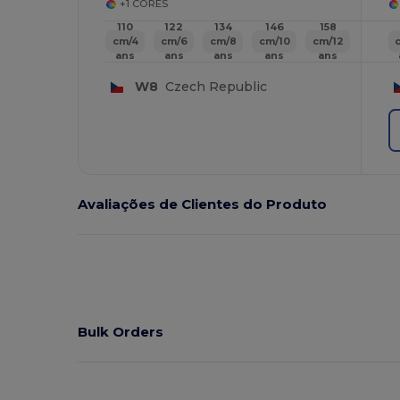
+1 CORES
110
122
134
146
158
cm/4
cm/6
cm/8
cm/10
cm/12
ans
ans
ans
ans
ans
W8
Czech Republic
Avaliações de Clientes do Produto
Bulk Orders