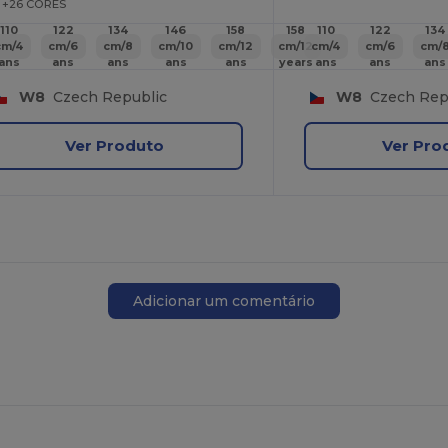
+26 CORES
110
122
134
146
158
158
110
122
134
cm/4
cm/6
cm/8
cm/10
cm/12
cm/12
cm/4
cm/6
cm/
ans
ans
ans
ans
ans
years
ans
ans
ans
W8
Czech Republic
W8
Czech Rep
Ver Produto
Ver Pro
Adicionar um comentário