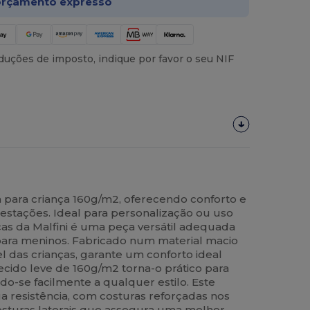
rçamento expresso
uções de imposto, indique por favor o seu NIF
 para criança 160g/m2, oferecendo conforto e
 estações. Ideal para personalização ou uso
anças da Malfini é uma peça versátil adequada
ara meninos. Fabricado num material macio
el das crianças, garante um conforto ideal
tecido leve de 160g/m2 torna-o prático para
o-se facilmente a qualquer estilo. Este
 resistência, com costuras reforçadas nos
sturas laterais que assegura uma melhor