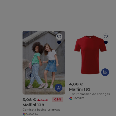
4,08 €
Malfini 135
T-shirt clássica de crianças
3,08 €
+18 CORES
-29%
4,32 €
Malfini 138
Camiseta básica crianças
+33 CORES