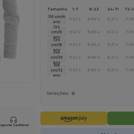
Tamanho
1-7
8-23
24-71
72-
110 cm/4
9.52
8.86
8.21
7.56
€
€
€
ans
122
9.52
8.86
8.21
7.56
cm/6
€
€
€
ans
134
9.52
8.86
8.21
7.56
cm/8
€
€
€
ans
146
9.52
8.86
8.21
7.56
cm/10
€
€
€
ans
158
9.52
8.86
8.21
7.56
cm/12
€
€
€
ans
Seleções:
0
a os seus produtos
uporte Confiável