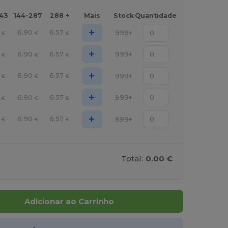
143
144-287
288 +
Mais
Stock
Quantidade
+
6.90
6.57
999+
€
€
€
+
6.90
6.57
999+
€
€
€
+
6.90
6.57
999+
€
€
€
+
6.90
6.57
999+
€
€
€
+
6.90
6.57
999+
€
€
€
Total:
0.00 €
Adicionar ao Carrinho