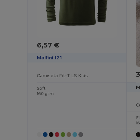
6,57 €
Malfini 121
Camiseta Fit-T LS Kids
M
Soft
160 gsm
C
E
1