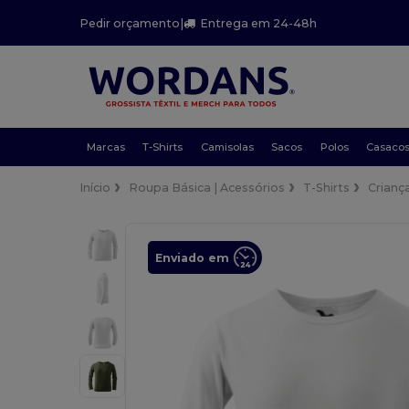
Pedir orçamento
|
Entrega em 24-48h
Marcas
T-Shirts
Camisolas
Sacos
Polos
Casaco
Início
Roupa Básica | Acessórios
T-Shirts
Crianç
Enviado em