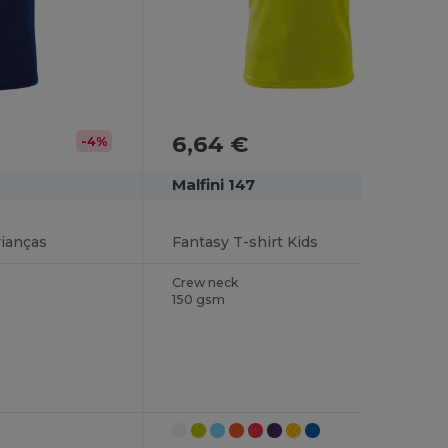
6,64 €
-4%
Malfini 147
rianças
Fantasy T-shirt Kids
Crew neck
150 gsm