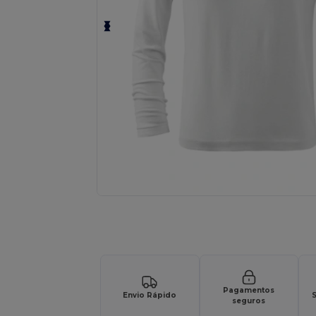
Solicite um orçamento personalizado par
Pagamentos
Envio Rápido
S
seguros