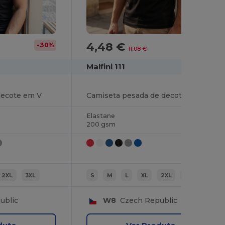
4,48 €
-30%
-60%
11,08 €
Malfini 111
decote em V
Camiseta pesada de decote em V Unisex
Elastane
200 gsm
2XL
3XL
S
M
L
XL
2XL
3XL
ublic
W8
Czech Republic