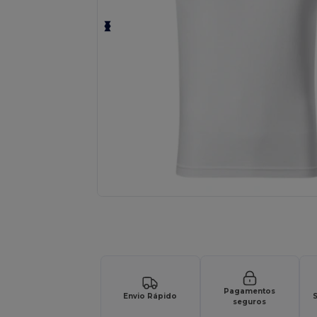
Solicite um orçamento personalizado par
Pagamentos
Envio Rápido
S
seguros