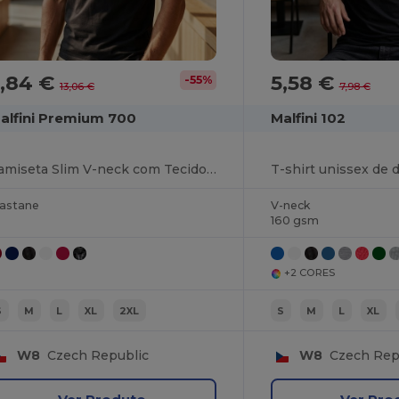
5,84 €
5,58 €
-55%
13,06 €
7,98 €
alfini Premium 700
Malfini 102
Camiseta Slim V-neck com Tecido Elástico
T-shirt unissex de 
lastane
V-neck
160 gsm
+2 CORES
S
M
L
XL
2XL
S
M
L
XL
W8
Czech Republic
W8
Czech Rep