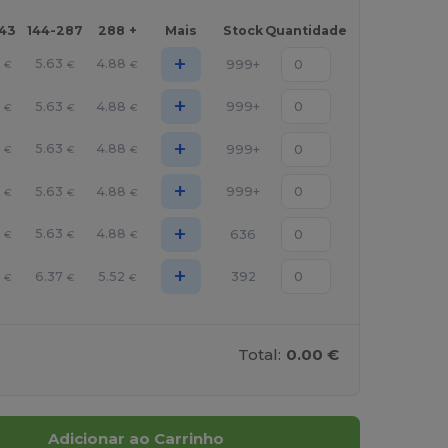
143
144-287
288 +
Mais
Stock
Quantidade
+
5.63
4.88
999+
€
€
€
+
5.63
4.88
999+
€
€
€
+
5.63
4.88
999+
€
€
€
+
5.63
4.88
999+
€
€
€
+
5.63
4.88
636
€
€
€
+
6.37
5.52
392
€
€
€
Total:
0.00 €
Adicionar ao Carrinho