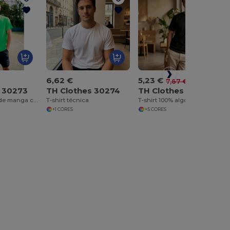
6,62 €
5,23 €
-32%
7,67 €
s 30273
TH Clothes 30274
TH Clothes 30277
T-shirt técnica de manga curta em poliéster
T-shirt técnica
T-shirt 100% algodão
+1 CORES
+5 CORES