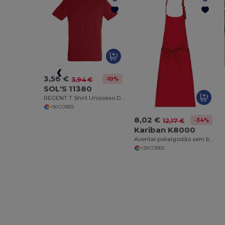
3,56 €
-10%
3,94 €
SOL'S 11380
REGENT T Shirt Unissexo De Gola Redonda
+50 CORES
8,02 €
-34%
12,17 €
Kariban K8000
Avental polialgodão sem bolso
+29 CORES