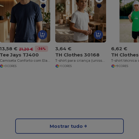
13,58 €
3,64 €
6,62 €
-36%
21,20 €
Tee Jays TJ400
TH Clothes 30168
TH Clothe
Camiseta Conforto com Elastano e Algodão Premium
T-shirt para criança (unissexo) em algodão
+3 CORES
+1 CORES
+9 CORES
Mostrar tudo