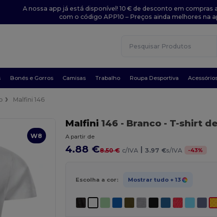
A nossa app já está disponível! 10 € de desconto em compras a
com o código APP10 – Preços ainda melhores na a
s
Bonés e Gorros
Camisas
Trabalho
Roupa Desportiva
Acessório
o
Malfini 146
Malfini
146
- Branco
- T-shirt d
W8
A partir de
4.88 €
|
-
43
%
8.50 €
c/IVA
3.97 €
s/IVA
Escolha a cor:
Mostrar tudo
+ 13