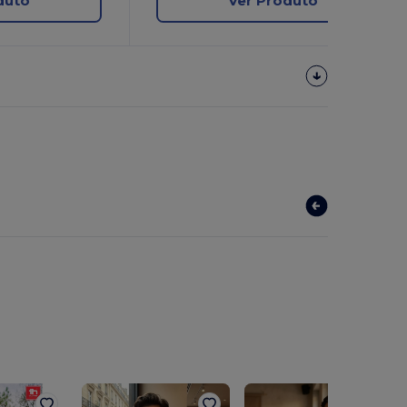
duto
Ver Produto