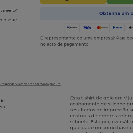
orçamento?
Obtenha um o
eira: 9h-13h
É representante de uma empresa? Para ded
no acto de pagamento.
orresponder exatamente à cor real do produto.
Esta t-shirt de gola em V 
ade
acabamento de silicone p
oso
resultados de impressão s
costuras de ombros refor
silhueta. Esta peça versá
qualidade ou como base pa