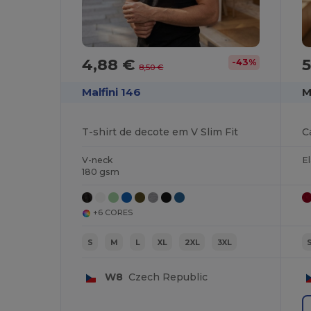
4,88 €
-43%
8,50 €
Malfini 146
M
T-shirt de decote em V Slim Fit
V-neck
E
180 gsm
+6 CORES
S
M
L
XL
2XL
3XL
W8
Czech Republic