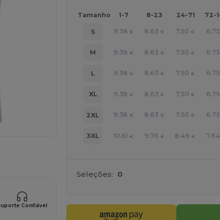
Tamanho
1-7
8-23
24-71
72-
9.38
8.63
7.50
6.75
S
€
€
€
9.38
8.63
7.50
6.75
M
€
€
€
9.38
8.63
7.50
6.75
L
€
€
€
9.38
8.63
7.50
6.75
XL
€
€
€
9.38
8.63
7.50
6.75
2XL
€
€
€
10.61
9.76
8.49
7.64
3XL
€
€
€
a os seus produtos
Seleções:
0
uporte Confiável