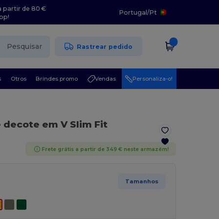
 partir de 80 €
Portugal
/
Pt
pp!
Pesquisar
Rastrear pedido
s
Otros
Brindes promo
Vendas
Personaliza-o!
e decote em V Slim Fit
Frete grátis a partir de 349 € neste armazém!
Tamanhos