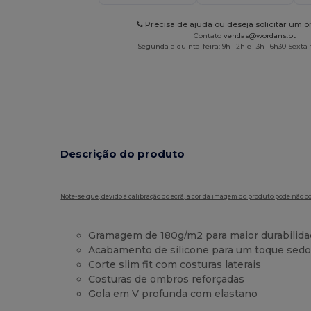
Precisa de ajuda ou deseja solicitar um 
Contato
vendas@wordans.pt
Segunda a quinta-feira: 9h-12h e 13h-16h30 Sexta-f
Descrição do produto
Note-se que, devido à calibração do ecrã, a cor da imagem do produto pode não c
Gramagem de 180g/m2 para maior durabilid
Acabamento de silicone para um toque sed
Corte slim fit com costuras laterais
Costuras de ombros reforçadas
Gola em V profunda com elastano