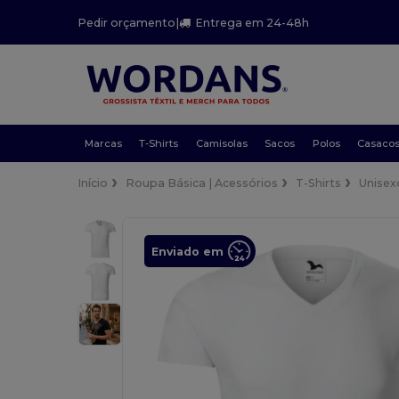
Pedir orçamento
|
Entrega em 24-48h
Marcas
T-Shirts
Camisolas
Sacos
Polos
Casaco
Início
Roupa Básica | Acessórios
T-Shirts
Unisex
Enviado em