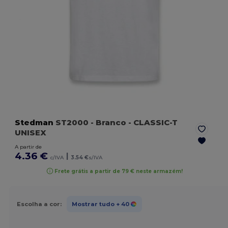
Stedman
ST2000
- Branco
- CLASSIC-T
UNISEX
A partir de
4.36 €
|
c/IVA
3.54 €
s/IVA
Frete grátis a partir de 79 € neste armazém!
Escolha a cor:
Mostrar tudo
+ 40