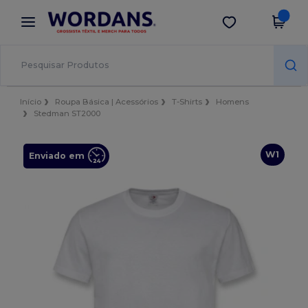
×
App Wordans
Obter app
Melhores preços na app!
Início
Roupa Básica | Acessórios
T-Shirts
Homens
Stedman ST2000
W1
Enviado em