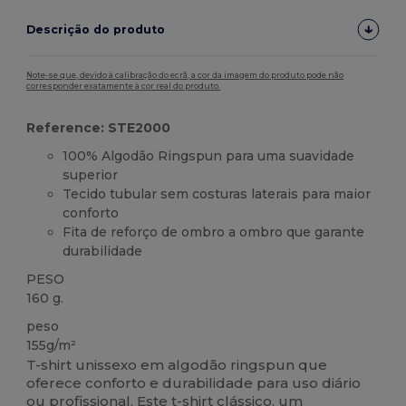
Descrição do produto
Note-se que, devido à calibração do ecrã, a cor da imagem do produto pode não
corresponder exatamente à cor real do produto.
Reference: STE2000
100% Algodão Ringspun para uma suavidade
superior
Tecido tubular sem costuras laterais para maior
conforto
Fita de reforço de ombro a ombro que garante
durabilidade
PESO
160 g.
peso
155g/m²
T-shirt unissexo em algodão ringspun que
oferece conforto e durabilidade para uso diário
ou profissional. Este t-shirt clássico, um