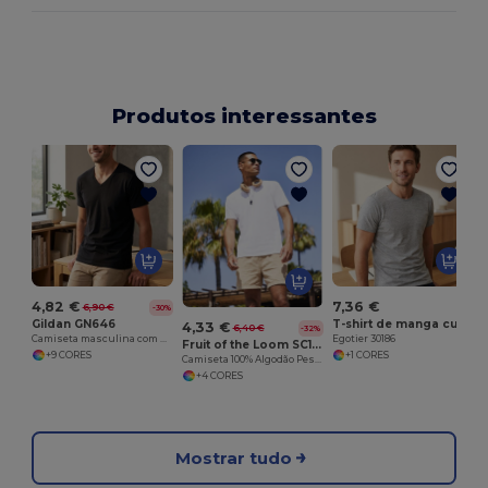
Produtos interessantes
4,82 €
7,36 €
6,90 €
-30%
Gildan GN646
T-shirt de manga curta para homem em algodão penteado
4,33 €
6,40 €
-32%
Camiseta masculina com decote em V 100% algodão
Egotier 30186
Fruit of the Loom SC190
+9 CORES
+1 CORES
Camiseta 100% Algodão Pesado
+4 CORES
Mostrar tudo