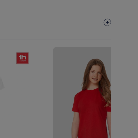
Personalize-
O!