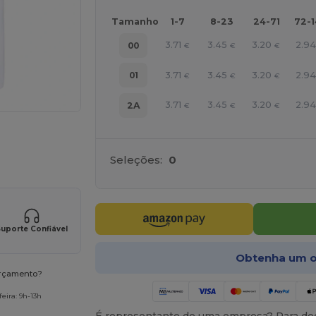
Tamanho
1-7
8-23
24-71
72-
3.71
3.45
3.20
2.9
00
€
€
€
3.71
3.45
3.20
2.9
01
€
€
€
3.71
3.45
3.20
2.9
2A
€
€
€
a os seus produtos
Seleções:
0
uporte Confiável
Obtenha um o
orçamento?
eira: 9h-13h