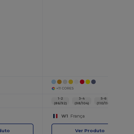
+11 CORES
1-2
3-4
5-6
7-8
(86/92)
(98/104)
(110/116)
(122/128
W1
França
duto
Ver Produto