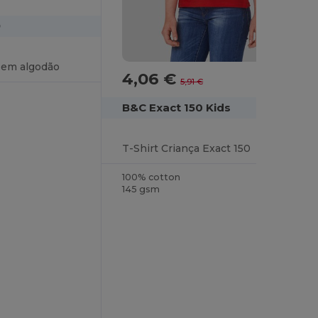
9
a em algodão
4,06 €
-31%
5,91 €
B&C Exact 150 Kids
T-Shirt Criança Exact 150
100% cotton
145 gsm