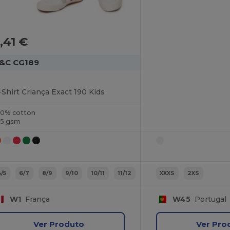
,41 €
&C CG189
-Shirt Criança Exact 190 Kids
00% cotton
85 gsm
4/5
6/7
8/9
9/10
10/11
11/12
XXXS
2XS
W1
França
W45
Portugal
Ver Produto
Ver Pro