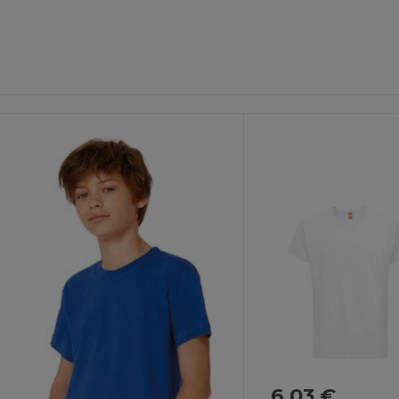
ersonalize-
Personalize-
O!
O!
6,03 €