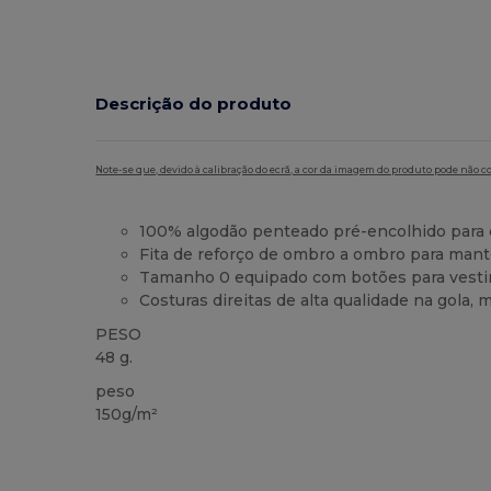
Descrição do produto
Note-se que, devido à calibração do ecrã, a cor da imagem do produto pode não c
100% algodão penteado pré-encolhido para
Fita de reforço de ombro a ombro para mant
Tamanho 0 equipado com botões para vestir 
Costuras direitas de alta qualidade na gola,
PESO
48 g.
peso
150g/m²