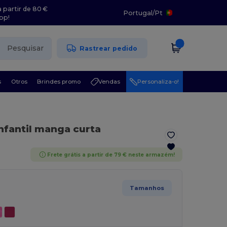
 partir de 80 €
Portugal
/
Pt
pp!
Pesquisar
Rastrear pedido
s
Otros
Brindes promo
Vendas
Personaliza-o!
nfantil manga curta
Frete grátis a partir de 79 € neste armazém!
Tamanhos