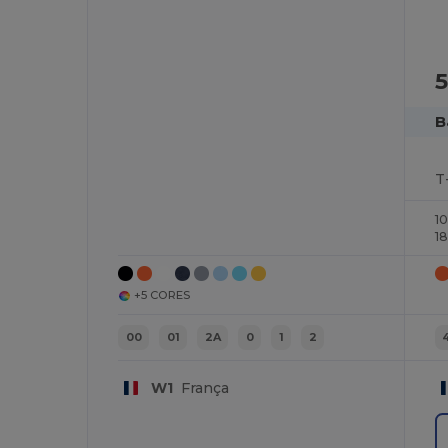
5
B
T
1
1
+5 CORES
00
01
2A
0
1
2
W1
França