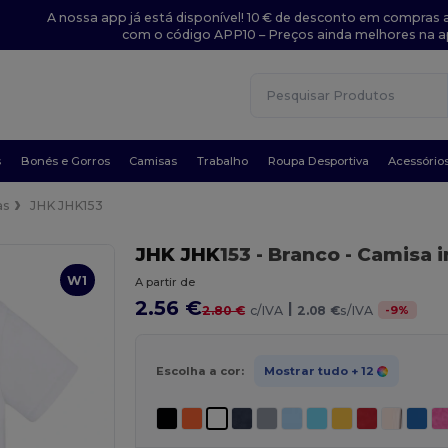
A nossa app já está disponível! 10 € de desconto em compras a
com o código APP10 – Preços ainda melhores na a
s
Bonés e Gorros
Camisas
Trabalho
Roupa Desportiva
Acessório
as
JHK JHK153
JHK
JHK
153
- Branco
- Camisa i
W1
A partir de
2.56 €
|
-
9
%
2.80 €
c/IVA
2.08 €
s/IVA
Escolha a cor:
Mostrar tudo
+ 12