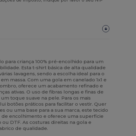
uções de imposto, indique por favor o seu NIF
do para criança 100% pré-encolhido para um
lidade. Esta t-shirt básica de alta qualidade
rias lavagens, sendo a escolha ideal para o
ão em massa. Com uma gola em canelado 1x1 e
a ombro, oferece um acabamento refinado e
nças ativas. O uso de fibras longas e finas de
um toque suave na pele. Para os mais
i botões práticos para facilitar o vestir. Quer
es ou uma base para a sua marca, este tecido
s de encolhimento e oferece uma superfície
o ou DTF. As costuras direitas na gola e
rico de qualidade.