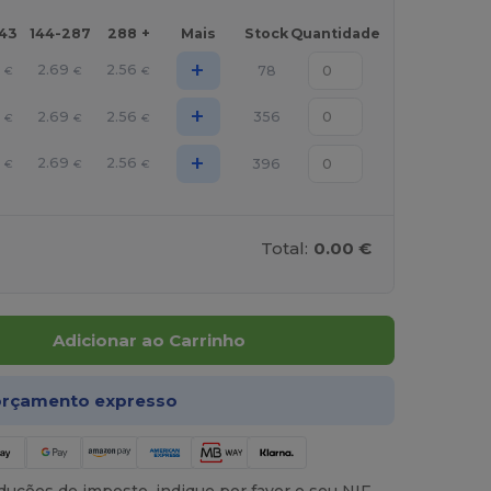
143
144-287
288 +
Mais
Stock
Quantidade
+
4
2.69
2.56
78
€
€
€
+
4
2.69
2.56
356
€
€
€
+
4
2.69
2.56
396
€
€
€
Total:
0.00 €
Adicionar ao Carrinho
rçamento expresso