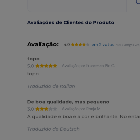
Avaliações de Clientes do Produto
Avaliação:
4.0
em 2 votos
4017 artigos ven
topo
5.0
Avaliação por Francesco Pio C.
topo
Traduzido de Italian
De boa qualidade, mas pequeno
3.0
Avaliação por Ronja M.
A qualidade é boa e a cor é brilhante. No ent
Traduzido de Deutsch