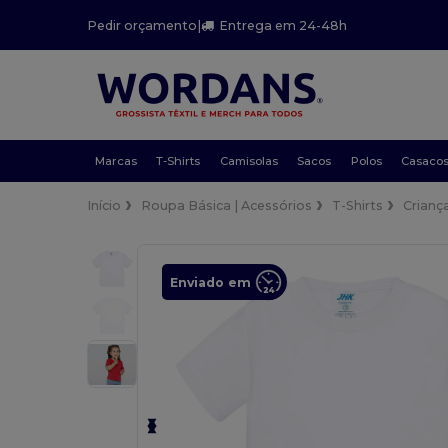
Pedir orçamento
|
Entrega em 24-48h
Marcas
T-Shirts
Camisolas
Sacos
Polos
Casaco
Início
Roupa Básica | Acessórios
T-Shirts
Crianç
Enviado em