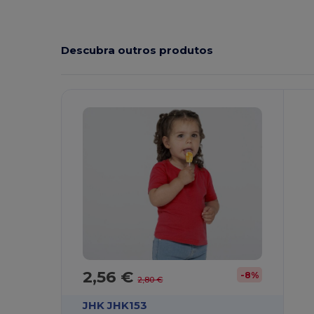
Descubra outros produtos
P
2,56 €
-8%
2,80 €
JHK JHK153