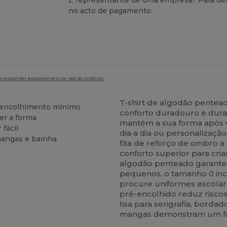
É representante de uma empresa? Para ded
no acto de pagamento.
orresponder exatamente à cor real do produto.
T-shirt de algodão pentea
 encolhimento mínimo
conforto duradouro e durabi
er a forma
mantém a sua forma após vá
fácil
dia a dia ou personalizaç
 mangas e bainha
fita de reforço de ombro 
conforto superior para cria
algodão penteado garante 
pequenos, o tamanho 0 inclu
procure uniformes escolar
pré-encolhido reduz risco
lisa para serigrafia, bordad
mangas demonstram um fab