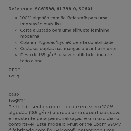
Reference: SC61398, 61-398-0, SC601
100% algodão com fio Belcoro® para uma
impressão mais lisa
Corte ajustado para uma silhueta feminina
moderna
Gola em Algodão/Lycra® de alta durabilidade
Costuras duplas nas mangas e bainha inferior
Peso de 165 g/m² para versatilidade durante
todo o ano
PESO
128 g.
Customizável
peso
165g/m²
T-shirt de senhora com decote em V em 100%
algodão (165 g/m²) oferece uma superfície suave
e resistente para personalização e um uso diário
confortável. Este modelo Fruit of the Loom SS047
é fabricado com fio Belcoro®, garantindo uma