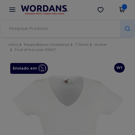
×
App Wordans
Obter app
Melhores preços na app!
Início
Roupa Básica | Acessórios
T-Shirts
Mulher
Fruit of the Loom SS047
W1
Enviado em