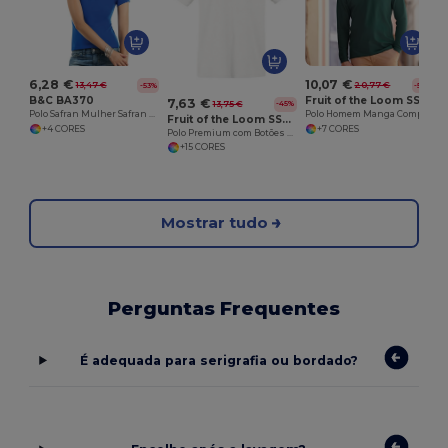
6,28 €
10,07 €
13,47 €
20,77 €
-53%
-52%
B&C BA370
Fruit of the Loom SS258
7,63 €
13,75 €
-45%
Polo Safran Mulher Safran Pure Women
Polo Homem Manga Comprida Premium
Fruit of the Loom SS255
+4 CORES
+7 CORES
Polo Premium com Botões Personalizados
+15 CORES
Mostrar tudo
Perguntas Frequentes
É adequada para serigrafia ou bordado?