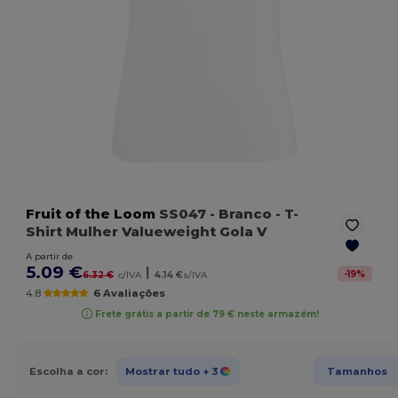
Fruit of the Loom
SS047
- Branco
- T-
Shirt Mulher Valueweight Gola V
A partir de
5.09 €
|
-
19
%
6.32 €
c/IVA
4.14 €
s/IVA
4.8
6 Avaliações
Frete grátis a partir de 79 € neste armazém!
Escolha a cor:
Mostrar tudo
+ 3
Tamanhos