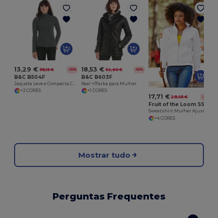
18,53 €
13,29 €
52,60 €
38,15 €
-65%
-65%
B&C B603F
B&C B504F
Real +/Parka para Mulher
Jaqueta Leve e Compacta Coolstar
+1 CORES
+2 CORES
17,71 €
28,05 €
-37%
Fruit of the Loom SS310
Sweatshirt Mulher Ajustada
+4 CORES
Mostrar tudo
Perguntas Frequentes