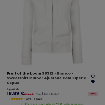
Fruit of the Loom
SS312
- Branco
-
Sweatshirt Mulher Ajustada Com Zíper e
Capuz
A partir de
18.89 €
|
-
40
%
31.44 €
c/IVA
15.36 €
s/IVA
5.0
1 Avaliações
Frete grátis a partir de 79 € neste armazém!