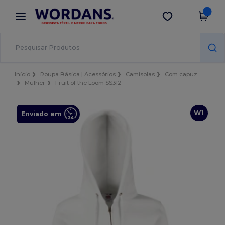
×
App Wordans
Obter app
Melhores preços na app!
Início
Roupa Básica | Acessórios
Camisolas
Com capuz
Mulher
Fruit of the Loom SS312
W1
Enviado em