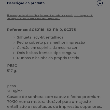
Descrição do produto
Note-se que, devido à calibração do ecrã, a cor da imagem do produto pode não
corresponder exatamente à cor real do produto.
Reference: SC62118, 62-118-0, SC375
Silhueta lady-fit entalhada
Fecho coberto para melhor impressão
Cordão em espinha da mesma cor
Dois bolsos frontais tipo canguru
Punhos e bainha do próprio tecido
PESO
517 g.
Customizável
peso
280g/m²
Casaco de senhora com capuz e fecho premium
70/30 numa mistura durável para um ajuste
entalhado e resultados de impressão superiores.