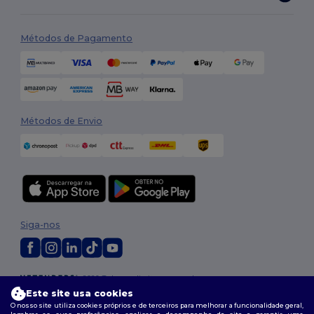
Métodos de Pagamento
Métodos de Envio
Siga-nos
2026. Todos os direitos reservados
Termos e Condições
|
Política de personalização
|
Política de Privacidade
Este site usa cookies
|
Política de cookies
|
Mapa do Site
O nosso site utiliza cookies próprios e de terceiros para melhorar a funcionalidade geral,