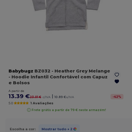
Babybugz
BZ032
- Heather Grey Melange
- Hoodie Infantil Confortável com Capuz
e Bolsos
A partir de
13.39 €
|
-
42
%
23.01 €
c/IVA
10.89 €
s/IVA
5.0
1 Avaliações
Frete grátis a partir de 79 € neste armazém!
Escolha a cor:
Mostrar tudo
+ 2