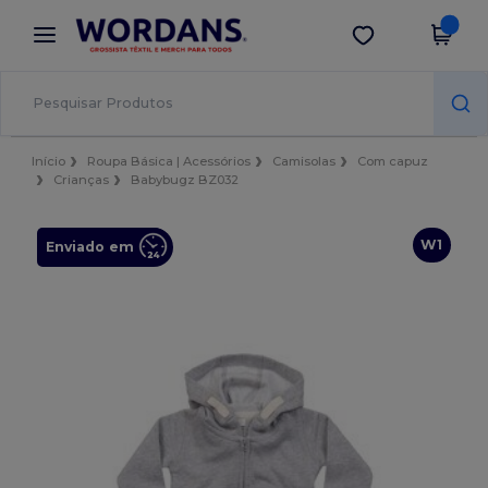
×
App Wordans
Obter app
Melhores preços na app!
Início
Roupa Básica | Acessórios
Camisolas
Com capuz
Crianças
Babybugz BZ032
W1
Enviado em