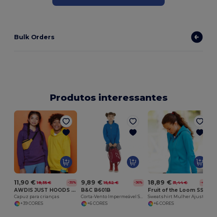
Bulk Orders
Produtos interessantes
11,90 €
9,89 €
18,89 €
18,35 €
15,52 €
31,44 €
-35%
-36%
-40%
AWDIS JUST HOODS JH01J
B&C B601B
Fruit of the Loom SS312
Capuz para crianças
Corta-Vento Impermeável Sirocco
Sweatshirt Mulher Ajustada Com Zíper e Capuz
+39 CORES
+6 CORES
+6 CORES