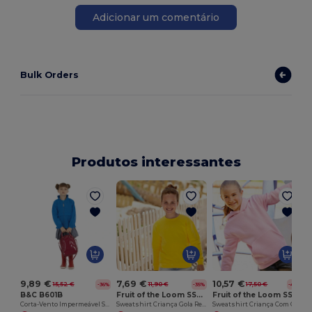
Adicionar um comentário
Bulk Orders
Produtos interessantes
9,89 €
7,69 €
10,57 €
15,52 €
11,90 €
17,50 €
-36%
-35%
-40%
B&C B601B
Fruit of the Loom SS201
Fruit of the Loom SS273
Corta-Vento Impermeável Sirocco
Sweatshirt Criança Gola Redonda
Sweatshirt Criança Com Capuz