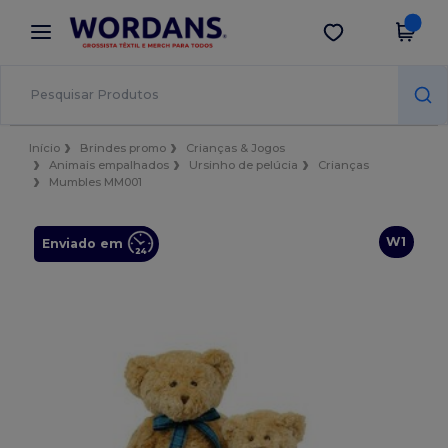
×
App Wordans
Obter app
Melhores preços na app!
Início
Brindes promo
Crianças & Jogos
Animais empalhados
Ursinho de pelúcia
Crianças
Mumbles MM001
W1
Enviado em