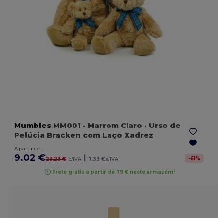
Mumbles
MM001
- Marrom Claro
- Urso de
Pelúcia Bracken com Laço Xadrez
A partir de
9.02 €
|
-
61
%
23.23 €
c/IVA
7.33 €
s/IVA
Frete grátis a partir de 79 € neste armazém!