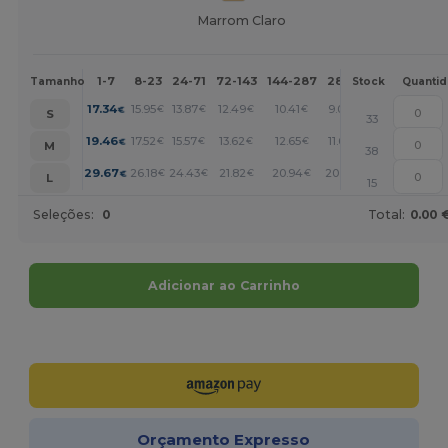
Marrom Claro
1-7
8-23
24-71
72-143
144-287
288 +
Mais
Tamanho
Stock
Quanti
+
17.34
15.95
13.87
12.49
10.41
9.02
€
€
€
€
€
€
S
33
+
19.46
17.52
15.57
13.62
12.65
11.68
€
€
€
€
€
€
M
38
+
29.67
26.18
24.43
21.82
20.94
20.07
€
€
€
€
€
€
L
15
Seleções:
0
Total:
0.00 
Adicionar ao Carrinho
Personalize-o!
Orçamento Expresso