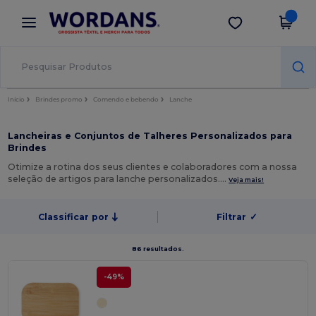
×
App Wordans
Obter app
Melhores preços na app!
Início
Brindes promo
Comendo e bebendo
Lanche
Lancheiras e Conjuntos de Talheres Personalizados para
Brindes
Otimize a rotina dos seus clientes e colaboradores com a nossa
seleção de artigos para lanche personalizados.…
Veja mais!
Classificar por
Filtrar
✓
86 resultados.
-49%