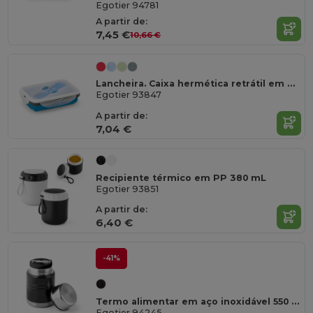
Egotier 94781
A partir de:
7,45 €
10,66 €
Lancheira. Caixa hermética retrátil em silicone e PP 640 mL
Egotier 93847
A partir de:
7,04 €
Recipiente térmico em PP 380 mL
Egotier 93851
A partir de:
6,40 €
-41%
Termo alimentar em aço inoxidável 550 mL
Egotier 94245