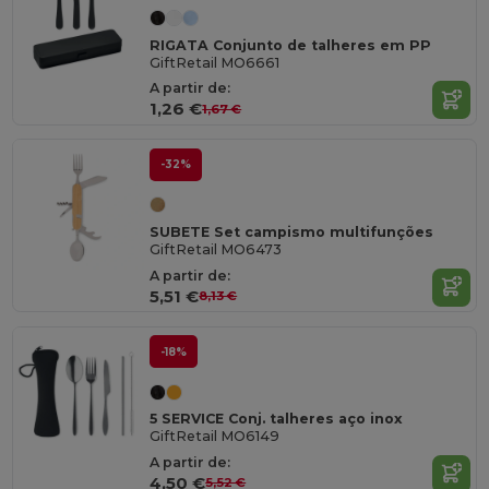
RIGATA Conjunto de talheres em PP
GiftRetail MO6661
A partir de:
1,26 €
1,67 €
-32%
SUBETE Set campismo multifunções
GiftRetail MO6473
A partir de:
5,51 €
8,13 €
-18%
5 SERVICE Conj. talheres aço inox
GiftRetail MO6149
A partir de:
4,50 €
5,52 €