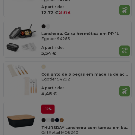
A partir de:
12,72 €
21,51 €
Lancheira. Caixa hermética em PP 1L
Egotier 94265
A partir de:
5,54 €
Conjunto de 3 peças em madeira de acácia
Egotier 94292
A partir de:
4,45 €
-19%
THURSDAY Lancheira com tampa em bambu
GiftRetail MO6240