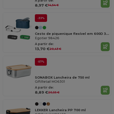
A partir de:
8,97 €
14,54 €
-33%
Cesto de piquenique flexível em 600D 30 L
Egotier 98426
A partir de:
13,70 €
20,43 €
-57%
SONABOX Lancheira de 750 ml
GiftRetail MO6301
A partir de:
8,89 €
20,55 €
LEKKER Lancheira PP 700 ml