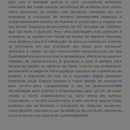
pois une a utilidade prática a uma consciência ambiental
crescente. Na nossa coleção, encontrará 86 produtos que variam
entre lancheiras de bambu com divisórias, marmitas em aço
inoxidável e conjuntos de talheres portáteis.### Materiais e
SustentabilidadeA escolha do material é crucial para o impacto do
seu brinde. Dispomos de lancheiras em PP reciclado da
GiftRetail
,
que são leves e duráveis. Para uma abordagem mais premium e
ecológica, as opções com tampa de bambu da
Stamina
oferecem
uma estética natural e sofisticada. Se procura resistência máxima,
as lancheiras em aço inoxidável são ideais para conservar
alimentos e resistir ao uso intensivo.### Personalização de Alta
QualidadePara que a sua marca se destaque, oferecemos diversos
métodos de personalização. A
gravação a laser
é perfeita para
tampas de bambu ou talheres de metal, criando um acabamento
permanente e elegante. Para logótipos coloridos em superfícies de
plástico, a
impressão em tela
ou a
impressão digital
garantem
fidelidade visual. Explore também a nossa secção de
acessórios
para lanche
para complementar o seu kit promocional.###
Versatilidade para Eventos e EmpresasSeja para um kit de boas-
vindas a novos colaboradores ou como oferta em eventos
corporativos, o
lanche customizável
é uma escolha segura. Estes
produtos não só facilitam o transporte de refeições saudáveis,
como também reduzem o uso de plásticos descartáveis, alinhando
a sua empresa com valores de sustentabilidade.