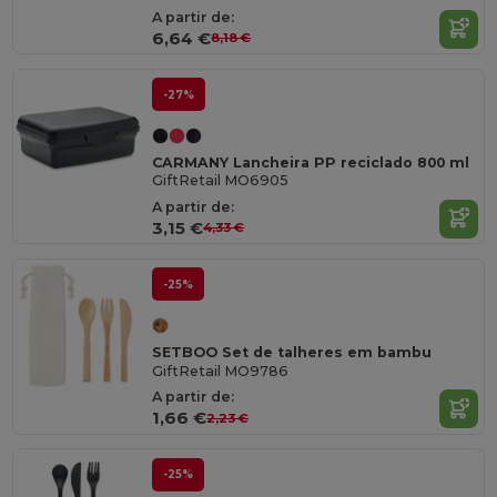
A partir de:
6,64 €
8,18 €
-27%
CARMANY Lancheira PP reciclado 800 ml
GiftRetail MO6905
A partir de:
3,15 €
4,33 €
-25%
SETBOO Set de talheres em bambu
GiftRetail MO9786
A partir de:
1,66 €
2,23 €
-25%