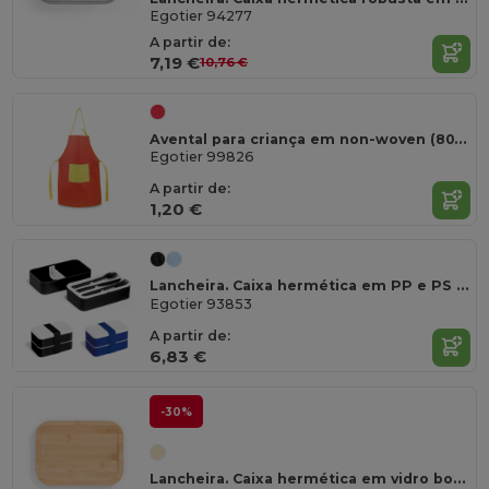
Egotier 94277
A partir de:
7,19 €
10,76 €
Avental para criança em non-woven (80 g/m²)
Egotier 99826
A partir de:
1,20 €
Lancheira. Caixa hermética em PP e PS 680 mL
Egotier 93853
A partir de:
6,83 €
-30%
Lancheira. Caixa hermética em vidro borossilicato e tampa em bambu 1000 mL