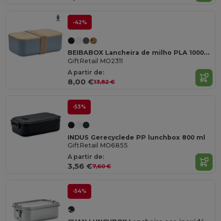
-42%
BEIBABOX Lancheira de milho PLA 1000ml
GiftRetail MO2311
A partir de:
8,00 €
13,82 €
-53%
INDUS Gerecyclede PP lunchbox 800 ml
GiftRetail MO6855
A partir de:
3,56 €
7,60 €
-54%