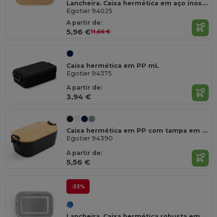
Lancheira. Caixa hermética em aço inoxidável e tampa em bambu 800 mL
Egotier 94025
A partir de:
5,96 €
11,66 €
Caixa hermética em PP mL
Egotier 94375
A partir de:
3,94 €
Caixa hermética em PP com tampa em bambu
Egotier 94390
A partir de:
5,56 €
-33%
Lancheira. Caixa hermética robusta em aço inoxidável (90% reciclado) 750 mL