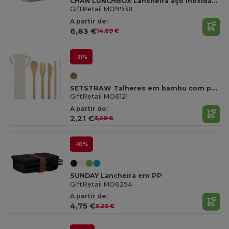
CHAN LUNCHBOX Lancheira aço inoxidável 750ml
GiftRetail MO9938
A partir de:
6,83 €
14,69 €
-31%
SETSTRAW Talheres em bambu com palhinha
GiftRetail MO6121
A partir de:
2,21 €
3,20 €
-10%
SUNDAY Lancheira em PP
GiftRetail MO6254
A partir de:
4,75 €
5,25 €