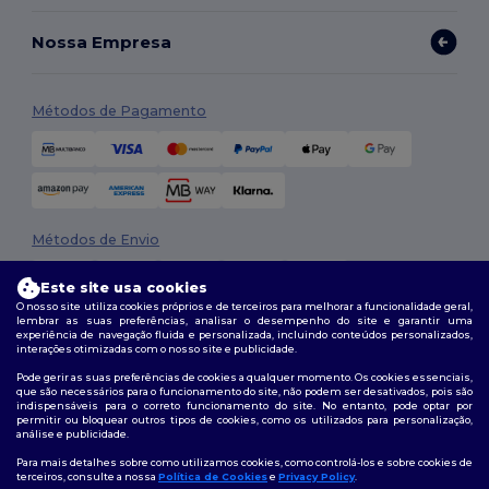
Nossa Empresa
Métodos de Pagamento
Métodos de Envio
Este site usa cookies
O nosso site utiliza cookies próprios e de terceiros para melhorar a funcionalidade geral,
lembrar as suas preferências, analisar o desempenho do site e garantir uma
experiência de navegação fluida e personalizada, incluindo conteúdos personalizados,
interações otimizadas com o nosso site e publicidade.
Pode gerir as suas preferências de cookies a qualquer momento. Os cookies essenciais,
que são necessários para o funcionamento do site, não podem ser desativados, pois são
Siga-nos
indispensáveis para o correto funcionamento do site. No entanto, pode optar por
permitir ou bloquear outros tipos de cookies, como os utilizados para personalização,
análise e publicidade.
Para mais detalhes sobre como utilizamos cookies, como controlá-los e sobre cookies de
terceiros, consulte a nossa
Política de Cookies
e
Privacy Policy
.
2026. Todos os direitos reservados