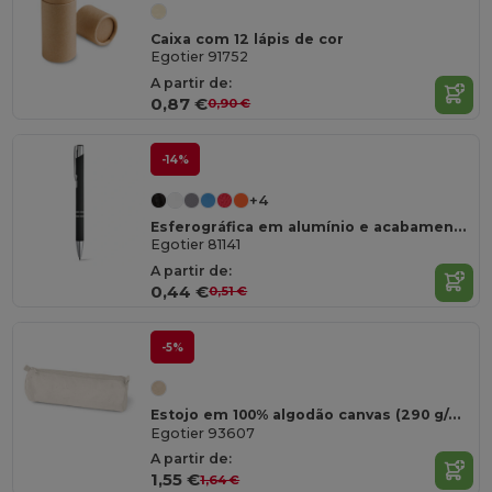
Caixa com 12 lápis de cor
Egotier 91752
A partir de:
0,87 €
0,90 €
-14%
+4
Esferográfica em alumínio e acabamento em borracha
Egotier 81141
A partir de:
0,44 €
0,51 €
-5%
Estojo em 100% algodão canvas (290 g/m²) com design cilíndrico
Egotier 93607
A partir de:
1,55 €
1,64 €