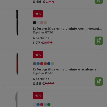
0,66 €
0,74 €
-18%
Esferográfica em alumínio com mecanismo twist e clipe
Egotier 81156
A partir de:
1,77 €
2,17 €
-13%
Esferográfica em alumínio e acabamento em borracha
Egotier 81140
A partir de:
0,56 €
0,64 €
-12%