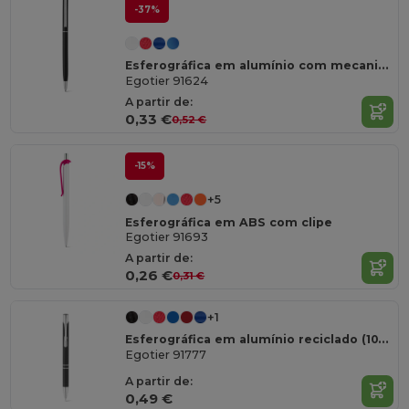
-37%
Esferográfica em alumínio com mecanismo twist e ponteira touch
Egotier 91624
A partir de:
0,33 €
0,52 €
-15%
+5
Esferográfica em ABS com clipe
Egotier 91693
A partir de:
0,26 €
0,31 €
+1
Esferográfica em alumínio reciclado (100% rAL)
Egotier 91777
A partir de:
0,49 €