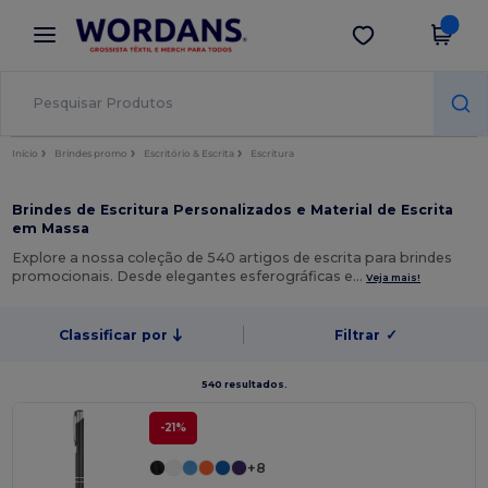
×
App Wordans
Obter app
Melhores preços na app!
Início
Brindes promo
Escritório & Escrita
Escritura
Brindes de Escritura Personalizados e Material de Escrita
em Massa
Explore a nossa coleção de 540 artigos de escrita para brindes
promocionais. Desde elegantes esferográficas e…
Veja mais!
Classificar por
Filtrar
✓
540 resultados.
-21%
+8