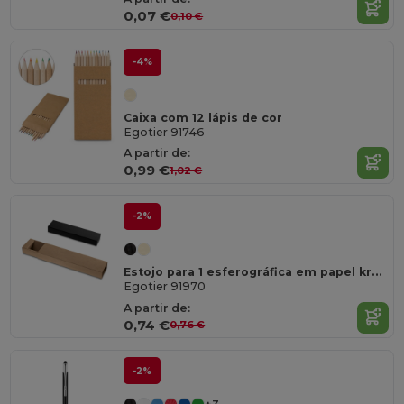
0,07 €
0,10 €
-4%
Caixa com 12 lápis de cor
Egotier 91746
A partir de:
0,99 €
1,02 €
-2%
Estojo para 1 esferográfica em papel kraft
Egotier 91970
A partir de:
0,74 €
0,76 €
-2%