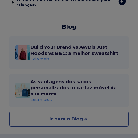
crianças?
Blog
Build Your Brand vs AWDis Just
Hoods vs B&C: a melhor sweatshirt
Leia mais...
As vantagens dos sacos
personalizados: o cartaz móvel da
sua marca
Leia mais...
Ir para o Blog