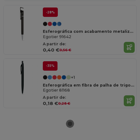
-28%
Esferográfica com acabamento metalizado
Egotier 91642
A partir de:
0,40 €
0,56 €
-35%
+1
Esferográfica em fibra de palha de trigo e ABS com clipe
Egotier 81168
A partir de:
0,18 €
0,28 €