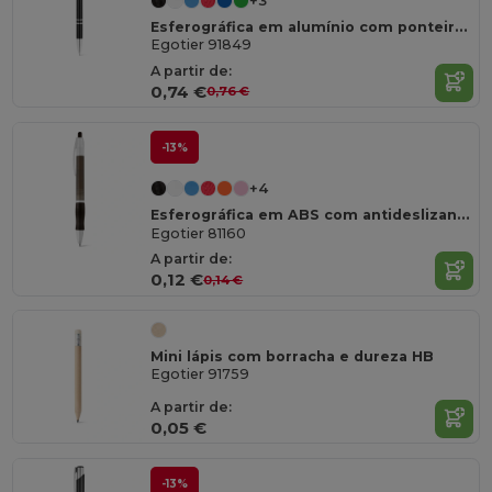
+3
Esferográfica em alumínio com ponteira touch e clipe
Egotier 91849
A partir de:
0,74 €
0,76 €
-13%
+4
Esferográfica em ABS com antideslizante
Egotier 81160
A partir de:
0,12 €
0,14 €
Mini lápis com borracha e dureza HB
Egotier 91759
A partir de:
0,05 €
-13%