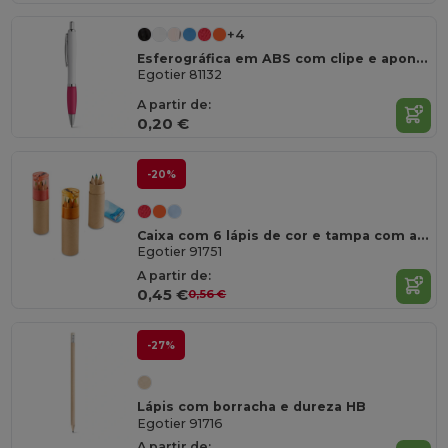
+4
Esferográfica em ABS com clipe e apontamentos em metal
Egotier 81132
A partir de:
0,20 €
-20%
Caixa com 6 lápis de cor e tampa com afia
Egotier 91751
A partir de:
0,45 €
0,56 €
-27%
Lápis com borracha e dureza HB
Egotier 91716
A partir de: