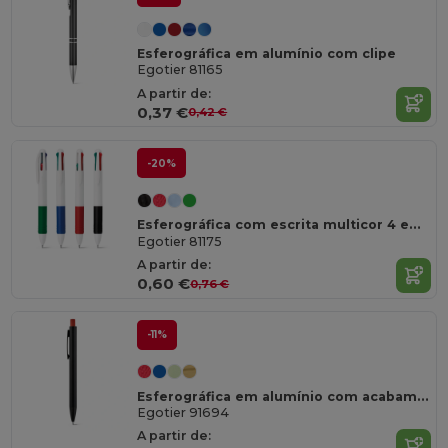
Esferográfica em alumínio com clipe
Egotier 81165
A partir de:
0,37 €
0,42 €
-20%
Esferográfica com escrita multicor 4 em 1
Egotier 81175
A partir de:
0,60 €
0,76 €
-11%
Esferográfica em alumínio com acabamento mate
Egotier 91694
A partir de: