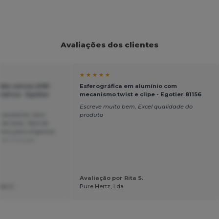
Avaliações dos clientes
★ ★ ★ ★ ★
dão canvas (290
Esferográfica em alumínio com
ndrico - Egotier
mecanismo twist e clipe - Egotier 81156
Escreve muito bem, Excel qualidade do
resistente, bem
produto
de lavar. fácil de
sivos para engomar.
 de Français
Avaliação por Rita S.
ne C.
Pure Hertz, Lda