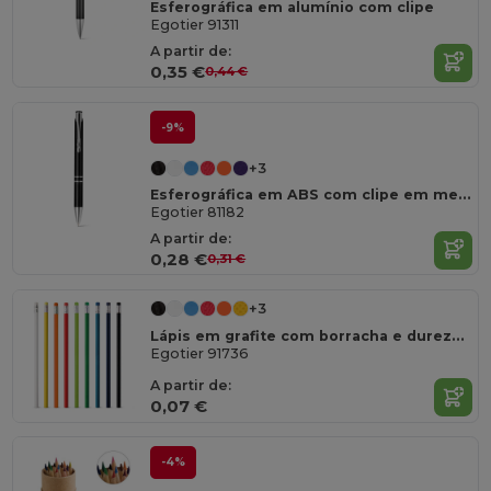
Esferográfica em alumínio com clipe
Egotier 91311
A partir de:
0,35 €
0,44 €
-9%
+3
Esferográfica em ABS com clipe em metal
Egotier 81182
A partir de:
0,28 €
0,31 €
+3
Lápis em grafite com borracha e dureza HB
Egotier 91736
A partir de:
0,07 €
-4%