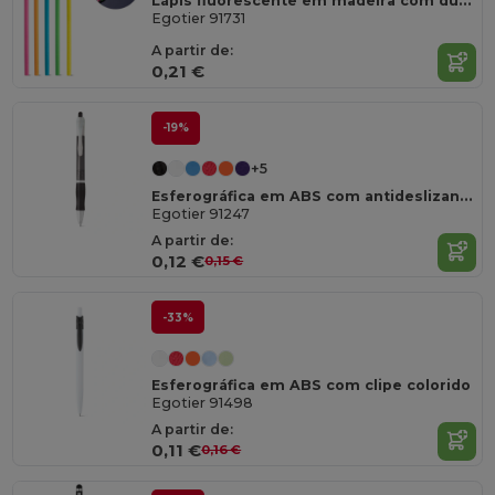
Lápis fluorescente em madeira com dureza HB
Egotier 91731
A partir de:
0,21 €
-19%
+5
Esferográfica em ABS com antideslizante
Egotier 91247
A partir de:
0,12 €
0,15 €
-33%
Esferográfica em ABS com clipe colorido
Egotier 91498
A partir de:
0,11 €
0,16 €