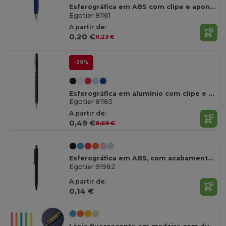
Esferográfica em ABS com clipe e apontamentos em metal
Egotier 81161
A partir de:
0,20 €
0,23 €
-29%
Esferográfica em alumínio com clipe e mecanismo twist
Egotier 81185
A partir de:
0,49 €
0,69 €
Esferográfica em ABS, com acabamento sólido brilhante
Egotier 91982
A partir de:
0,14 €