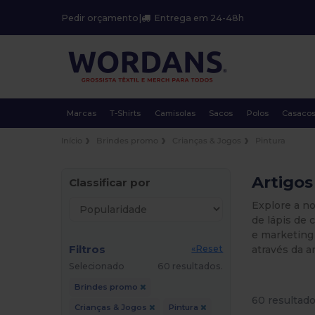
Pedir orçamento
|
Entrega em 24-48h
Marcas
T-Shirts
Camisolas
Sacos
Polos
Casaco
Início
Brindes promo
Crianças & Jogos
Pintura
Artigos
Classificar por
Explore a no
de lápis de 
e marketing 
Filtros
através da a
«Reset
Selecionado
60 resultados.
Brindes promo
60 resultado
Crianças & Jogos
Pintura