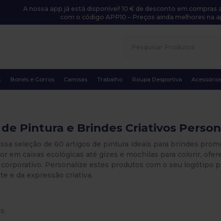
A nossa app já está disponível! 10 € de desconto em compras a
com o código APP10 – Preços ainda melhores na a
s
Bonés e Gorros
Camisas
Trabalho
Roupa Desportiva
Acessório
 de Pintura e Brindes Criativos Person
ssa seleção de 60 artigos de pintura ideais para brindes prom
cor em caixas ecológicas até gizes e mochilas para colorir, of
corporativo. Personalize estes produtos com o seu logótipo p
rte e da expressão criativa.
s.