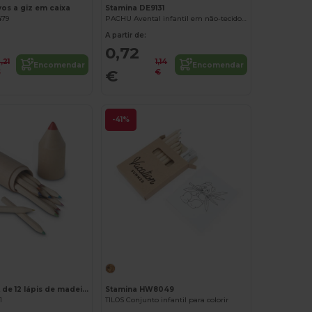
s a giz em caixa
Stamina DE9131
479
PACHU Avental infantil em não-tecido com desenho para colorir
A partir de:
0,72
,21
1,14
Encomendar
Encomendar
€
€
€
-41%
Personalize-o!
COLORET Set de 12 lápis de madeira
Stamina HW8049
1
TILOS Conjunto infantil para colorir