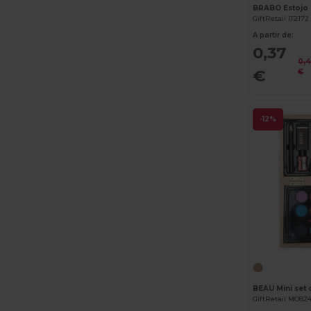
BRABO Estojo 6
GiftRetail IT2172
A partir de:
0,37
0,
€
€
-12%
BEAU Mini set 
GiftRetail MO82