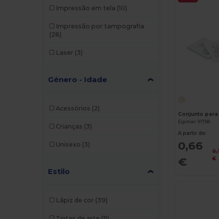
Impressão em tela
(10)
Impressão por tampografia
(28)
Laser
(3)
Género - Idade
Acessórios
(2)
Egotier 91758
Crianças
(3)
A partir de:
0,66
Unisexo
(3)
0,
€
€
Estilo
Lápiz de cor
(39)
Tintas de arte
(11)