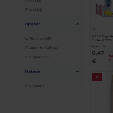
W32
(2)
W45
(13)
Opções
MAGIC Jogo de
Alto stock
(56)
GiftRetail IT1329
A partir de:
Customizável
(40)
0,47
0,
Orgânico
(2)
€
€
Material
-8%
Polyester
(1)