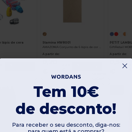
Personalize-o!
 lápis de cera
Stamina HW8001
AMAZONIA Conjunto de 6 lápis de cor em madeira em caixa de papelão reciclado
GiftRetail MO8
A partir de:
A partir de:
0,20
0,56
58
0,28
0
Encomendar
Encomendar
€
€
€
€
Organic
Cotton
Tem 10€
-37%
de desconto!
Para receber o seu desconto, diga-nos:
para quem está a comprar?