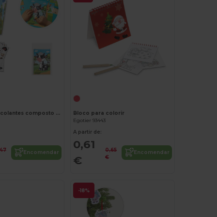
Jogo de autocolantes composto por seis folhas
Bloco para colorir
Egotier 93443
A partir de:
0,61
,47
0,65
Encomendar
Encomendar
€
€
-18%