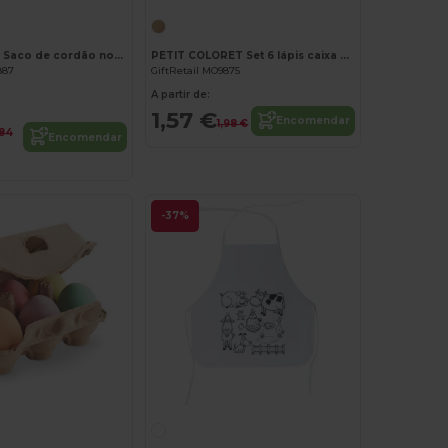
CARRYDRAW Saco de cordão non woven
PETIT COLORET Set 6 lápis caixa de madeira
887
GiftRetail MO9875
A partir de:
1,57 €
Encomendar
1,98 €
,84
Encomendar
-37%
Personalize-o!