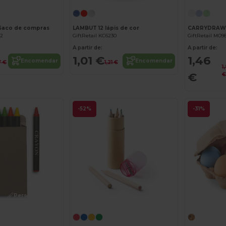
 Saco de compras
LAMBUT 12 lápis de cor
22
GiftRetail KC6230
GiftRetail MO9
A partir de:
A partir de:
1,01 €
1,46
Encomendar
Encomendar
7 €
1,21 €
1
€
€
-52%
-31%
Personalize-o!