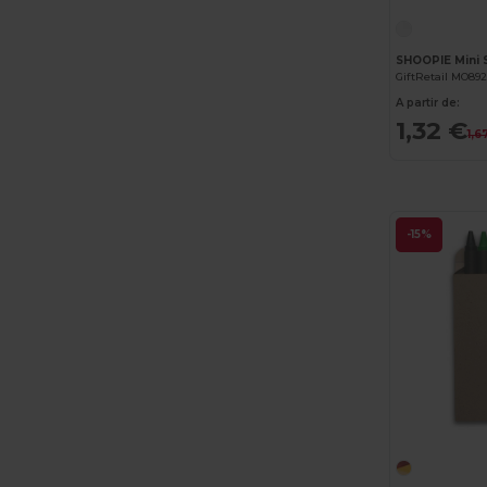
SHOOPIE Mini
GiftRetail MO89
A partir de:
1,32 €
1,6
-15%