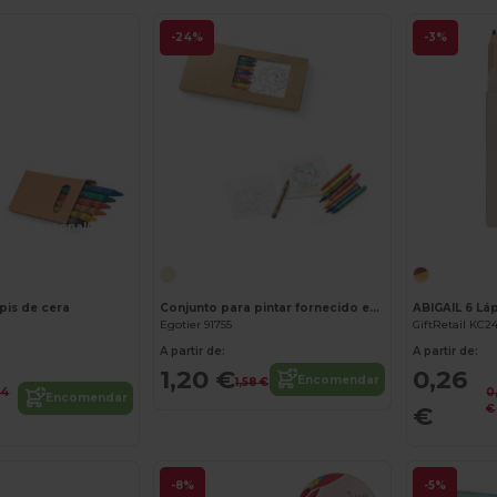
-24%
-3%
Personalize-o!
Personalize-o!
pis de cera
Conjunto para pintar fornecido em caixa de cartão
ABIGAIL 6 Lá
Egotier 91755
GiftRetail KC2
A partir de:
A partir de:
1,20 €
0,26
Encomendar
1,58 €
34
0
Encomendar
€
€
-8%
-5%