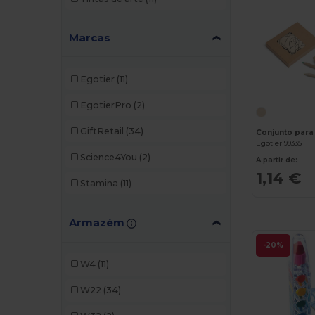
Marcas
Egotier
(11)
EgotierPro
(2)
GiftRetail
(34)
Conjunto para 
Egotier 99335
Science4You
(2)
A partir de:
1,14 €
Stamina
(11)
Armazém
-20%
W4
(11)
W22
(34)