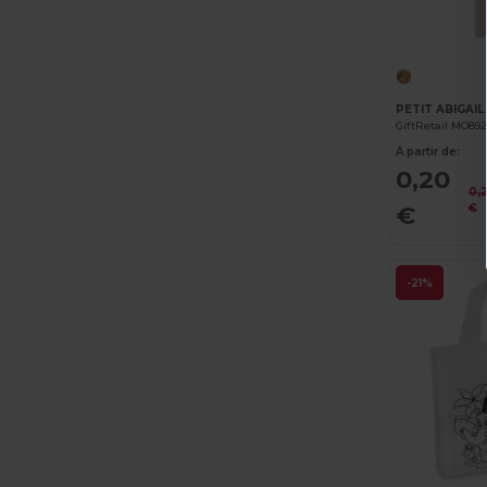
GiftRetail MO89
A partir de:
0,20
0,
€
€
-21%