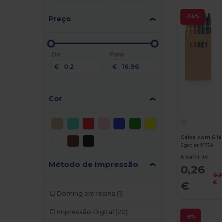
-24%
Preço
De
Para
€
€
Cor
Caixa com 6 lá
Egotier 91754
A partir de:
Método de Impressão
0,26
0,
€
€
Doming em resina
(1)
Impressão Digital
(20)
-8%