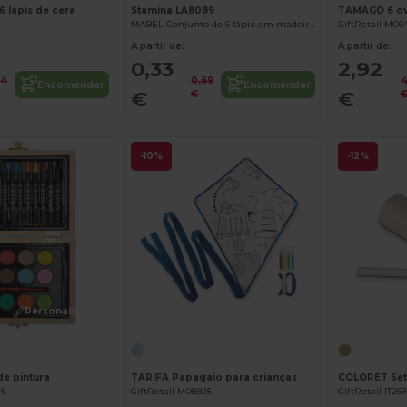
 lápis de cera
Stamina LA8089
TAMAGO 6 ovo
MABEL Conjunto de 6 lápis em madeira em estojo de cartão reciclado e tampa translúcida de cor
GiftRetail MO6
A partir de:
A partir de:
0,33
2,92
44
0,69
4
Encomendar
Encomendar
€
€
€
-10%
-12%
Personalize-o!
de pintura
TARIFA Papagaio para crianças
49
GiftRetail MO8925
GiftRetail IT269