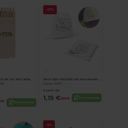
-23%
Personalize-o!
Personalize-o!
pis de cor em caixa
Saco tipo mochila em non-woven para colorir (80 g/m²)
478
Egotier 92619
A partir de:
1,15 €
Encomendar
1,50 €
,26
Encomendar
-6%