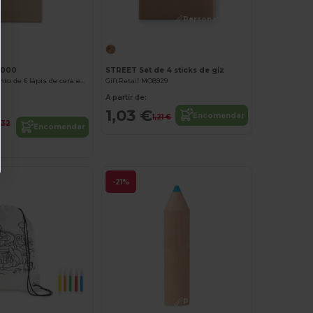
Personalize-o!
8000
STREET Set de 4 sticks de giz
BOREAL Conjunto de 6 lápis de cera em caixa de papelão reciclado
GiftRetail MO8929
A partir de:
1,03 €
Encomendar
1,21 €
,32
Encomendar
-21%
Personalize-o!
Personalize-o!