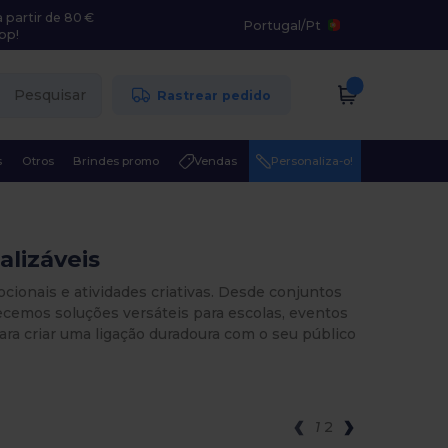
 partir de 80 €
Portugal
/
Pt
pp!
Pesquisar
Rastrear pedido
s
Otros
Brindes promo
Vendas
Personaliza-o!
alizáveis
ocionais e atividades criativas. Desde conjuntos
erecemos soluções versáteis para escolas, eventos
ara criar uma ligação duradoura com o seu público
1
2