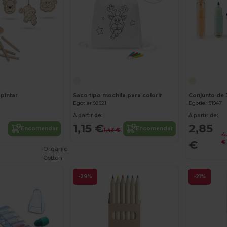
Personalize-o!
pintar
Saco tipo mochila para colorir
Egotier 92621
Egotier 91947
A partir de:
A partir de:
1,15 €
2,85
Encomendar
Encomendar
1,43 €
4
€
€
Organic
Cotton
-29%
-21%