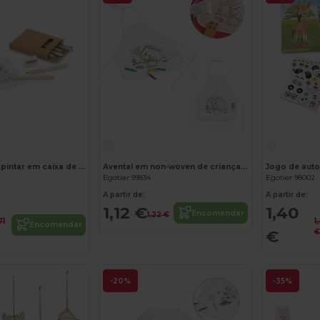
Personalize-o!
Personalize-o!
Conjunto para pintar em caixa de cartão
Avental em non-woven de criança para colorir (80 g/m²)
Egotier 99834
Egotier 98002
A partir de:
A partir de:
1,12 €
1,40
Encomendar
1,22 €
71
1
Encomendar
€
€
-20%
-35%