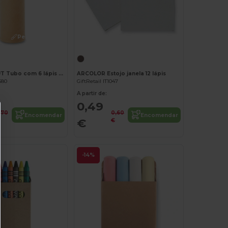
Personalize-o!
Personalize-o!
PETIT LAMBUT Tubo com 6 lápis de cor
ARCOLOR Estojo janela 12 lápis
580
GiftRetail IT1047
A partir de:
0,49
,70
0,60
Encomendar
Encomendar
€
€
-14%