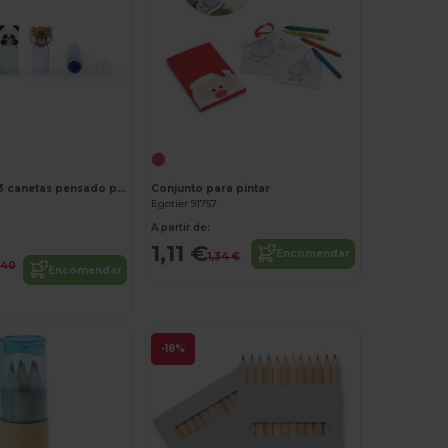
Conjunto de 3 canetas pensado para as crianças em ABS
Conjunto para pintar
Egotier 91757
A partir de:
1,11 €
Encomendar
1,34 €
,40
Encomendar
-18%