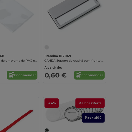
068
Stamina ID7069
TABOR Suporte de emblema de PVC transparente em design vertical
GANDA Suporte de crachá com frente de alumínio
A partir de:
0,60 €
Encomendar
Encomendar
-24%
Melhor Oferta
Pack x100