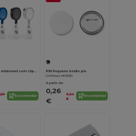
Porta-crachá extensível com clipe metálico
PIN Pequeno botão pin
GiftRetail MO9330
A partir de:
0,26
,50
0,34
Encomendar
Encomendar
€
€