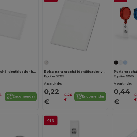
Bolsa para crachá identificador horizontal em PVC
Bolsa para crachá identificador vertical em PVC
Egotier 93359
Egotier 53569
A partir de:
A partir de:
0,22
0,44
4
0,26
0
Encomendar
Encomendar
€
€
€
€
-18%