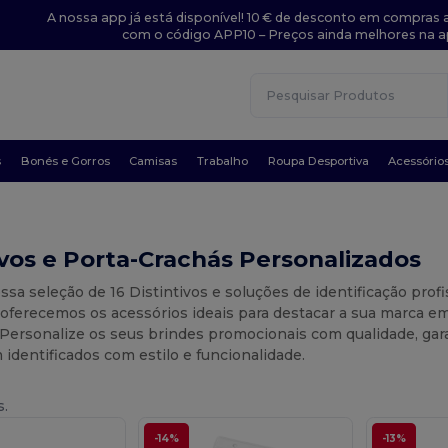
A nossa app já está disponível! 10 € de desconto em compras a
com o código APP10 – Preços ainda melhores na a
s
Bonés e Gorros
Camisas
Trabalho
Roupa Desportiva
Acessório
ivos e Porta-Crachás Personalizados
ssa seleção de 16 Distintivos e soluções de identificação prof
 oferecemos os acessórios ideais para destacar a sua marca em
 Personalize os seus brindes promocionais com qualidade, gar
dentificados com estilo e funcionalidade.
s.
-14%
-13%