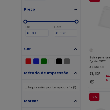
Preço
De
Para
€
€
Cor
Egotier 93357
A partir de:
0,12
Método de Impressão
0,1
€
€
Impressão por tampografia
(1)
-7%
Marcas