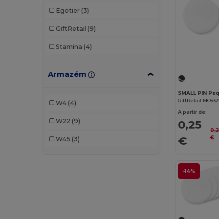
Egotier
(3)
GiftRetail
(9)
Stamina
(4)
Armazém
SMALL PIN Peq
GiftRetail MO932
W4
(4)
A partir de:
W22
(9)
0,25
0,
€
€
W45
(3)
-14%