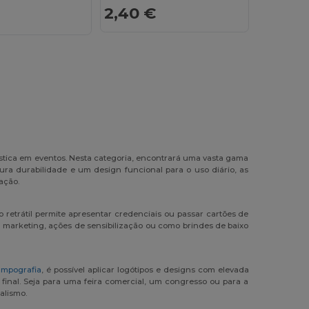
2,40 €
ística em eventos. Nesta categoria, encontrará uma vasta gama
ura durabilidade e um design funcional para o uso diário, as
ação.
 retrátil permite apresentar credenciais ou passar cartões de
marketing, ações de sensibilização ou como brindes de baixo
ampografia
, é possível aplicar logótipos e designs com elevada
inal. Seja para uma feira comercial, um congresso ou para a
alismo.