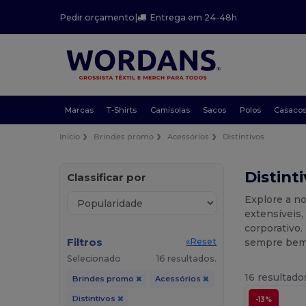
Pedir orçamento
|
Entrega em 24-48h
Marcas
T-Shirts
Camisolas
Sacos
Polos
Casaco
Início
Brindes promo
Acessórios
Distintivos
Distint
Classificar por
Explore a no
extensíveis,
corporativo.
Filtros
sempre bem i
«Reset
Selecionado
16 resultados.
16 resultado
Brindes promo
Acessórios
Distintivos
-13%