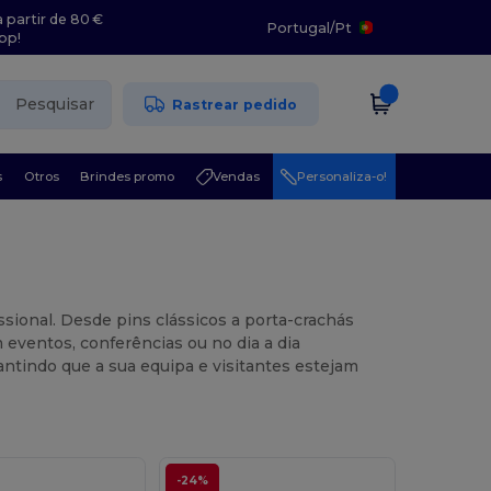
 partir de 80 €
Portugal
/
Pt
pp!
Pesquisar
Rastrear pedido
s
Otros
Brindes promo
Vendas
Personaliza-o!
issional. Desde pins clássicos a porta-crachás
 eventos, conferências ou no dia a dia
antindo que a sua equipa e visitantes estejam
-24%