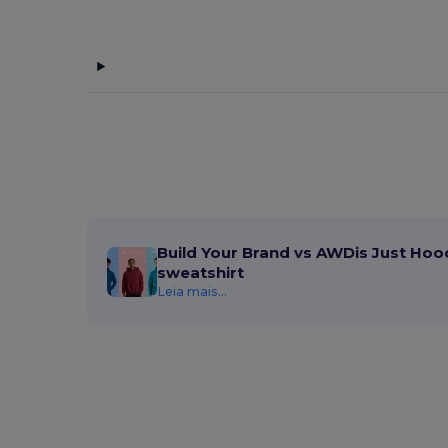
Build Your Brand vs AWDis Just Hoo
sweatshirt
Leia mais...