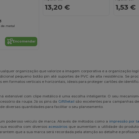
13,20 €
1,53 €
3
 de metal
Encomendar
 qualquer organização que valorize a imagem corporativa e a organização log
icional pequeno botão pin até suportes de PVC de alta resistência. Se proc
em formatos verticais e horizontais, ideais para proteger cartões de identific
há extensível com clipe metálico é uma escolha inteligente. O seu mecanismo
cessório da roupa. Já os pins da
GiftRetail
são excelentes para campanhas de 
de diversas quantidades para facilitar o seu planeamento.
num poderoso veículo de marca. Através de métodos como a
impressão por t
a sua escolha com diversos
acessórios
que aumentam a utilidade do produto f
garantem que a sua marca será recordada pela atenção ao detalhe e profission