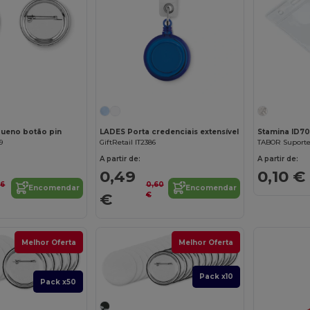
ueno botão pin
LADES Porta credenciais extensível
Stamina ID7
9
GiftRetail IT2386
A partir de:
A partir de:
0,49
0,10 €
26
0,60
Encomendar
Encomendar
€
€
Melhor Oferta
Melhor Oferta
Pack x10
Pack x50