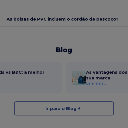
As bolsas de PVC incluem o cordão de pescoço?
Blog
ds vs B&C: a melhor
As vantagens dos 
sua marca
Leia mais...
Ir para o Blog