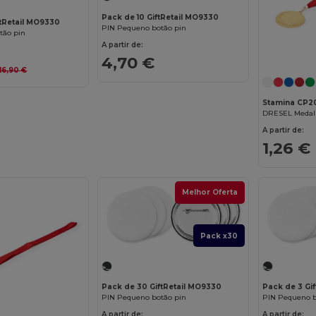
Pack de 10 GiftRetail MO9330
ftRetail MO9330
PIN Pequeno botão pin
tão pin
A partir de:
4,70 €
16,90 €
Stamina CP2
DRESEL Medal
A partir de:
1,26 €
Melhor Oferta
Pack x30
Pack de 30 GiftRetail MO9330
Pack de 3 Gi
PIN Pequeno botão pin
PIN Pequeno b
A partir de:
A partir de: