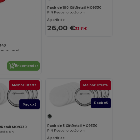
Pack de 100 GiftRetail MO9330
PIN Pequeno botão pin
A partir de:
26,00 €
33,81 €
043
ha de metal
Encomendar
Melhor Oferta
Melhor Oferta
Pack x5
Pack x3
Pack de 5 GiftRetail MO9330
ftRetail MO9330
PIN Pequeno botão pin
otão pin
A partir de: